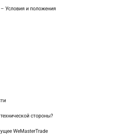
 – Условия и положения
сти
 технической стороны?
дущее WeMasterTrade