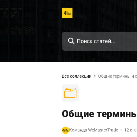
Перейти
к
содержанию
Все коллекции
Общие термины и 
Общие термины
Команда WeMasterTrade
12 ста