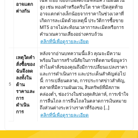
เฉพาะอย่างยิ่งกับผลิตภัณฑ์ที่มีความผันผวน
อาจแตก
สูง เช่น ทองคำหรือคริปโต ราคาปิดสุดท้าย
ต่างกัน
อาจแตกต่างเล็กน้อยจากราคาในช่วงเวลาที่
เกิดการละเมิดด้วยเหตุนี้ ประวัติการซื้อขาย
MT5 อาจไม่สะท้อนเวลาการละเมิดหรือการ
คำนวณความเสี่ยงอย่างครบถ้วน
คลิกที่นี่เพื่อดูรายละเอียด
หลังจากอ่านบทความนี้แล้ว คุณจะมีความ
เหตุใดคำ
พร้อมในการสร้างนิสัยในการติดตามข้อมูลว่า
สั่งซื้อของ
ทำไมคำสั่งของคุณถึงมีการเปลี่ยนแปลงราคา
ฉันจึงลด
และการดำเนินการ และประเด็นสำคัญต่อไป
ลงทั้งใน
นี้: การเปลี่ยนตลาด, การประกาศข่าวสำคัญ,
5
ด้าน
ตลาดที่มีความผันผวน, สินทรัพย์ที่มีสภาพ
ราคาและ
คล่องต่ำ, ช่องว่างในช่วงสุดสัปดาห์, การเข้าใจ
การ
การลื่นไถล การลื่นไถลในตลาดการเงินหมาย
ดำเนิน
ถึงส่วนต่างระหว่างราคาที่ร้องขอ […]
การ
คลิกที่นี่เพื่อดูรายละเอียด