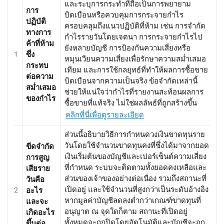
และระบุการกระทำที่ถือเป็นการพยายาม
การ
บิดเบือนหรือควบคุมการกระจายกำไร
ปฏิบัติ
ครอบคลุมถึงแนวปฏิบัติที่ห้าม เช่น การจำกัด
ทางการ
กำไรรายวันโดยเจตนา การกระจายกำไรไป
ค้าที่ห้าม
ยังหลายบัญชี การป้องกันความเสี่ยงหรือ
1
ซึ่ง
หมุนเวียนความเสี่ยงเพื่อรักษาความสม่ำเสมอ
กระทบ
เทียม และการใช้กลยุทธ์ที่ทำให้ผลการซื้อขาย
ต่อความ
บิดเบือนจากความเป็นจริง ข้อจำกัดเหล่านี้
สม่ำเสมอ
ช่วยให้แน่ใจว่ากำไรที่รายงานสะท้อนผลการ
ของกำไร
ซื้อขายที่แท้จริง ไม่ใช่ผลลัพธ์ที่ถูกสร้างขึ้น
คลิกที่นี่เพื่อดูรายละเอียด
ส่วนนี้อธิบายวิธีการกำหนดวงเงินขาดทุนราย
วันโดยใช้จำนวนขาดทุนคงที่ซึ่งได้มาจากยอด
ขีดจำกัด
เงินเริ่มต้นของบัญชีและเปอร์เซ็นต์ความเสี่ยง
การสูญ
ที่กำหนด ระบบจะติดตามทั้งยอดคงเหลือและ
เสียราย
ส่วนของเจ้าของอย่างต่อเนื่อง รวมถึงสถานะที่
วันคือ
เปิดอยู่ และใช้จำนวนที่สูงกว่าเป็นระดับอ้างอิง
2
อะไร
หากมูลค่าบัญชีลดลงต่ำกว่าเกณฑ์ขาดทุนที่
และจะ
อนุญาต ณ จุดใดก็ตาม สถานะที่เปิดอยู่
เกิดอะไร
ทั้งหมดจะถูกปิดโดยอัตโนมัติและบัญชีจะถูก
ขึ้นต่อ