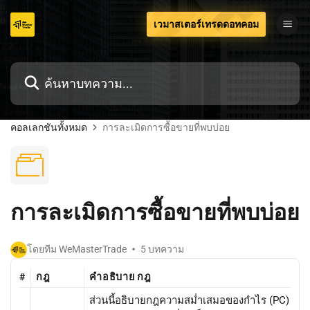
ข้าม
เวมาสเตอร์เทรดดอทคอม
ไป
ที่
เนื้อหา
คอลเลกชันทั้งหมด
การละเมิดการซื้อขายที่พบบ่อย
การละเมิดการซื้อขายที่พบบ่อย
โดยทีม WeMasterTrade
5 บทความ
#
กฎ
คำอธิบาย กฎ
ส่วนนี้อธิบายกฎความสม่ำเสมอของกำไร (PC)