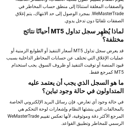
والصفقات المغلقة استنادًا إلى منطق حساب المخاطر في
WeMasterTrade. بمجرد الوصول إلى حد الانتهاك، يتم إغلاق
الصفقات تلقائيًا دون تدخل يدوي.
لماذا يُظهِر سجل تداول MT5 أحيانًا نتائج
مختلفة؟
قد يعرض سجل تداول MT5 أسعار التنفيذ أو الطوابع الزمنية أو
عمليات الإغلاق التي تختلف عن حسابات المخاطر الداخلية بسبب
قيود المنصة أو توقيت التنفيذ أو ظروف السوق. يجب استخدام
MT5 كمرجع فقط.
ما هو السجل الذي يجب أن يعتمد عليه
المتداولون في حالة وجود تباين؟
في حالة وجود أي تعارض، فإن رسائل البريد الإلكتروني الخاصة
بالمخالفات التي ينشئها النظام وإشعارات لوحة التحكم هي
المرجع الأكثر دقة وموثوقية، لأنها تعكس تقييم WeMasterTrade
الرسمي للمخاطر وتطبيق القواعد.