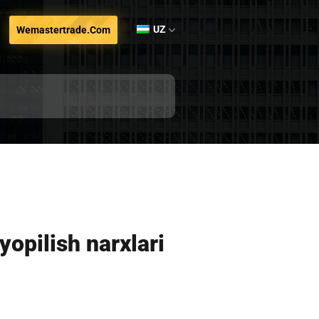
UZ
Wemastertrade.com
yopilish narxlari