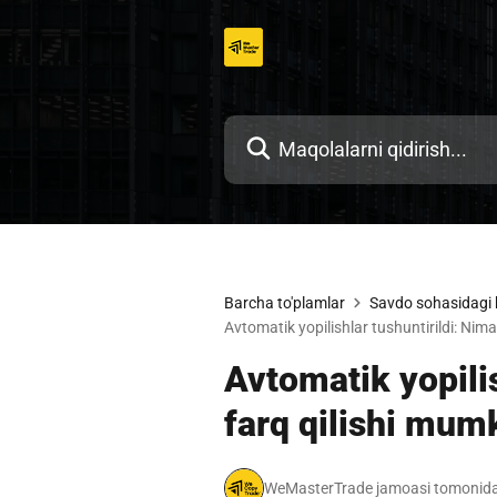
Tarkibga
o'tish
Barcha to'plamlar
Savdo sohasidagi 
Avtomatik yopilishlar tushuntirildi: Nima
Avtomatik yopilis
farq qilishi mum
WeMasterTrade jamoasi tomonida