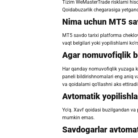
Tizim WeMasterTrade risklarni hiso
Qoidabuzarlik chegarasiga yetganda
Nima uchun MT5 savdo
MT5 savdo tarixi platforma cheklovlar
vaqt belgilari yoki yopilishlarni k
Agar nomuvofiqlik bo
Har qanday nomuvofiqlik yuzaga ke
paneli bildirishnomalari eng aniq
va qoidalarni qo'llashni aks ettiradi
Avtomatik yopilishl
Yo'q. Xavf qoidasi buzilgandan va 
mumkin emas.
Savdogarlar avtomat