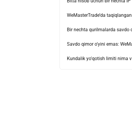
Bitta hisob uchun bir nechta 
WeMasterTrade’da taqiqlangan x
Bir nechta qurilmalarda savdo
Savdo qimor o'yini emas: WeMa
Kundalik yo'qotish limiti nima 