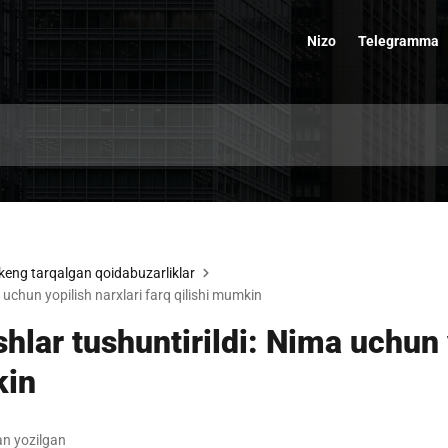
Nizo
Telegramma
keng tarqalgan qoidabuzarliklar
 uchun yopilish narxlari farq qilishi mumkin
hlar tushuntirildi: Nima uchun 
kin
n yozilgan