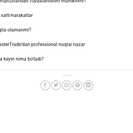
IP manzillaridan foydalanishim mumkinmi?
atti-harakatlar
 qila olamanmi?
sterTrade'dan professional nuqtai nazar
va keyin nima bo'ladi?