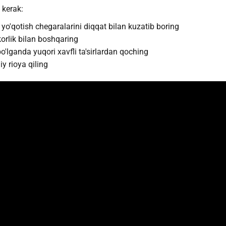
 kerak:
yo'qotish chegaralarini diqqat bilan kuzatib boring
orlik bilan boshqaring
o'lganda yuqori xavfli ta'sirlardan qoching
iy rioya qiling