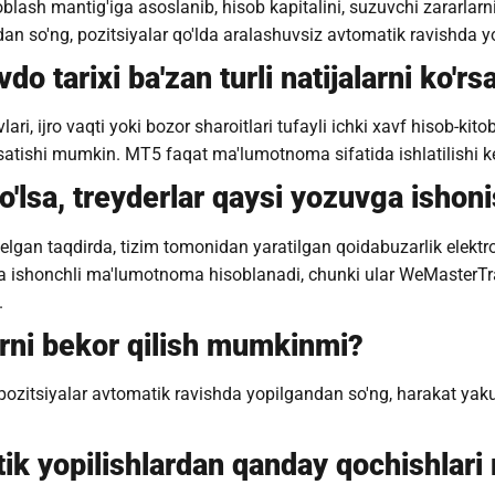
blash mantig'iga asoslanib, hisob kapitalini, suzuvchi zararlarn
n so'ng, pozitsiyalar qo'lda aralashuvsiz avtomatik ravishda yo
 tarixi ba'zan turli natijalarni ko'rs
i, ijro vaqti yoki bozor sharoitlari tufayli ichki xavf hisob-kitob
o'rsatishi mumkin. MT5 faqat ma'lumotnoma sifatida ishlatilishi k
'lsa, treyderlar qaysi yozuvga ishoni
lgan taqdirda, tizim tomonidan yaratilgan qoidabuzarlik elektr
 va ishonchli ma'lumotnoma hisoblanadi, chunki ular WeMasterT
.
arni bekor qilish mumkinmi?
pozitsiyalar avtomatik ravishda yopilgandan so'ng, harakat yaku
ik yopilishlardan qanday qochishlar