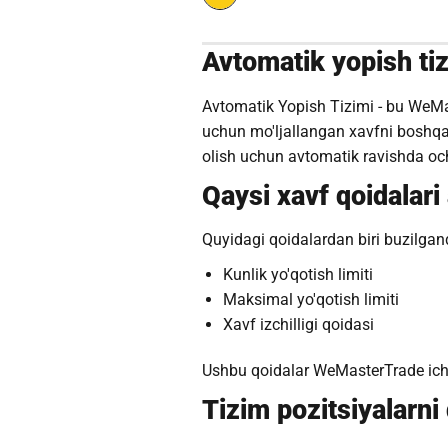
Avtomatik yopish ti
Avtomatik Yopish Tizimi - bu WeMa
uchun mo'ljallangan xavfni boshqar
olish uchun avtomatik ravishda och
Qaysi xavf qoidalari
Quyidagi qoidalardan biri buzilgan
Kunlik yo'qotish limiti
Maksimal yo'qotish limiti
Xavf izchilligi qoidasi
Ushbu qoidalar WeMasterTrade ichki
Tizim pozitsiyalarni