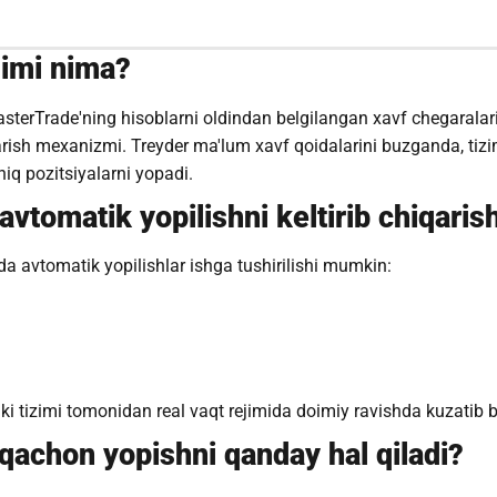
zimi nima?
sterTrade'ning hisoblarni oldindan belgilangan xavf chegaralar
ish mexanizmi. Treyder ma'lum xavf qoidalarini buzganda, tizim
iq pozitsiyalarni yopadi.
 avtomatik yopilishni keltirib chiqari
da avtomatik yopilishlar ishga tushirilishi mumkin:
 tizimi tomonidan real vaqt rejimida doimiy ravishda kuzatib bo
 qachon yopishni qanday hal qiladi?