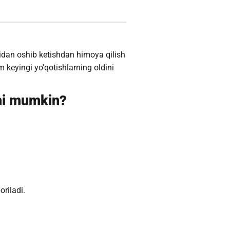
idan oshib ketishdan himoya qilish
 keyingi yo'qotishlarning oldini
shi mumkin?
riladi.