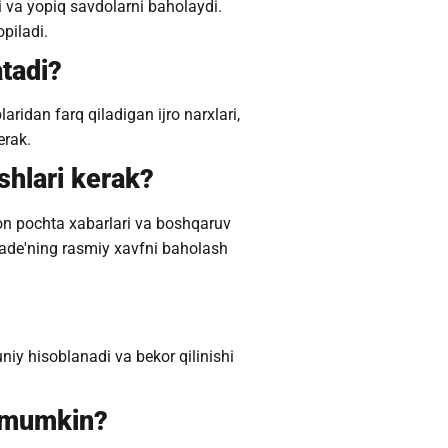
i va yopiq savdolarni baholaydi.
piladi.
atadi?
laridan farq qiladigan ijro narxlari,
erak.
shlari kerak?
on pochta xabarlari va boshqaruv
rade'ning rasmiy xavfni baholash
niy hisoblanadi va bekor qilinishi
i mumkin?