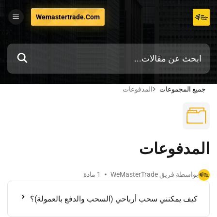
تخطي
Wemastertrade.com
إلى
المحتوى
جميع المجموعات
المدفوعات
المدفوعات
بواسطة فريق WeMasterTrade
1 مادة
كيف يمكنني سحب أرباحي (السحب والدفع بالعمولة)؟