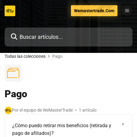
Ir
Wemastertrade.Com
al
contenido
Todas las colecciones
Pago
Pago
Por el equipo de WeMasterTrade
1 artículo
¿Cómo puedo retirar mis beneficios (retirada y
pago de afiliados)?