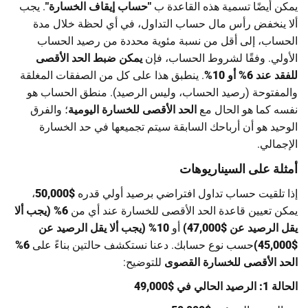
يمكن أيضًا تسمية هذه القاعدة ب
"حساب إيقاف الخسارة"
. يجب
ألا ينخفض رأس مال حساب التداول، في أي لحظة خلال مدة
الحساب، إلى أقل من نسبة مئوية محددة من رصيد الحساب
الأولي. وفقًا لشروط الحساب، فإن
يمكن ضبط الحد الأقصى
للفقد عند 6% أو 10%
. ينطبق هذا على كل من الصفقات المغلقة
والمفتوحة (رصيد الحساب، وليس الرصيد). منطق الحساب هو
نفسه كما هو الحال مع
الحد الأقصى للخسارة اليومية
؛ والفرق
الوحيد هو أن أرباحك السابقة سيتم تجميعها في حد الخسارة
الإجمالي.
أمثلة على السيناريوهات
إذا تلقيت حساب تداول افتراضي برصيد أولي قدره
$50,000
،
يمكن تعيين قاعدة الحد الأقصى للخسارة عند أي من
6% (يجب ألا
يقل الرصيد عن $47,000)
أو
10% (يجب ألا يقل الرصيد عن
$45,000)
حسب نوع حسابك. دعنا نستكشف حالتين بناءً على
6%
الحد الأقصى للخسارة القصوى
للتوضيح:
الحالة 1: الرصيد الحالي في $49,000