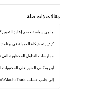
مقالات ذات صلة
ما هي سياسة خصم إعادة التعيين؟
كيف يتم هيكلة العمولة في برنامج WeMasterTrade للشركاء المنتسبين؟
ممارسات التداول المحظورة التي تؤ
أين يمكنني العثور على المحتويات ا
إلى جانب حساب WeMasterTrade، هل تقدمون أي قيمة أخرى للمتداولين؟