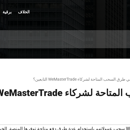
الخلاف
برقية
طرق السحب المتاحة لشركاء WeMasterTrade التابعين؟
اء WeMasterTrade التابعين؟
يمكن لشركاء WeMasterTrade Affiliate سحب عمولاتهم باستخدام عدة طرق دفع متاحة توفرها ا