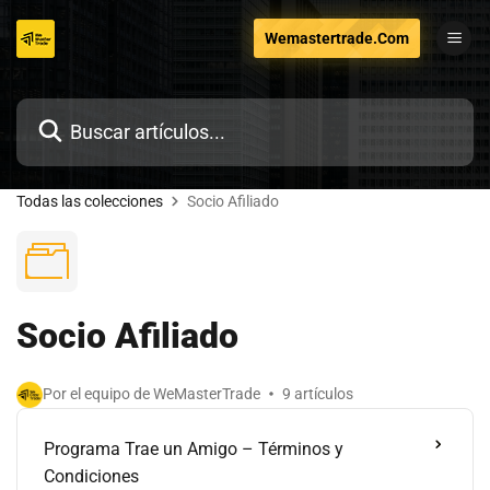
Ir
Wemastertrade.Com
al
contenido
Todas las colecciones
Socio Afiliado
Socio Afiliado
Por el equipo de WeMasterTrade
9 artículos
Programa Trae un Amigo – Términos y
Condiciones