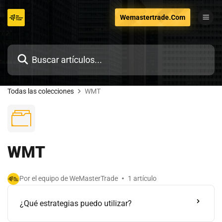
Ir
Wemastertrade.Com
al
contenido
Todas las colecciones
WMT
WMT
Por el equipo de WeMasterTrade
1 artículo
¿Qué estrategias puedo utilizar?