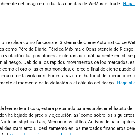
oherente del riesgo en todas las cuentas de WeMasterTrade.
Haga 
ión explica cómo funciona el Sistema de Cierre Automático de We
les como Pérdida Diaria, Pérdida Máxima o Consistencia de Riesgo 
na violación, las posiciones se cierran automáticamente en milise
n al riesgo. Debido a los rápidos movimientos de los mercados, e
d como el oro o las criptomonedas, el precio final de cierre puede di
xacto de la violación. Por esta razón, el historial de operaciones 
ente el momento de la violación o el cálculo del riesgo.
Haga cli
e leer este artículo, estará preparado para establecer el hábito d
den ha bajado de precio y ejecución, así como sobre los siguientes
Noticias significativas, Mercados volátiles, Activos de baja liquide
el deslizamiento El deslizamiento en los mercados financieros denot