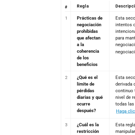
Regla
Descripc
#
Prácticas de
Esta secc
1
negociación
intentos 
prohibidas
intenciona
que afectan
para mante
a la
negociaci
coherencia
negociaci
de los
beneficios
¿Qué es el
Esta secc
2
límite de
derivada 
pérdidas
continuo 
diarias y qué
nivel de 
ocurre
todas las
después?
Haga clic
¿Cuál es la
Esta regl
3
restricción
manipular