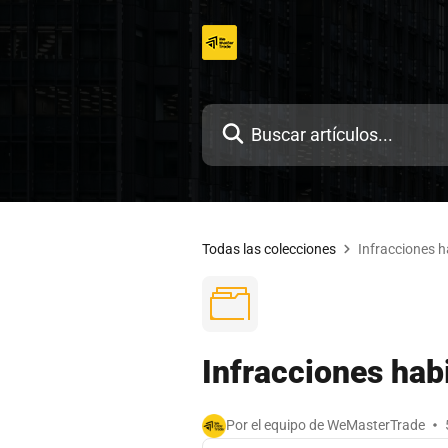
Ir
al
contenido
Todas las colecciones
Infracciones h
Infracciones hab
Por el equipo de WeMasterTrade