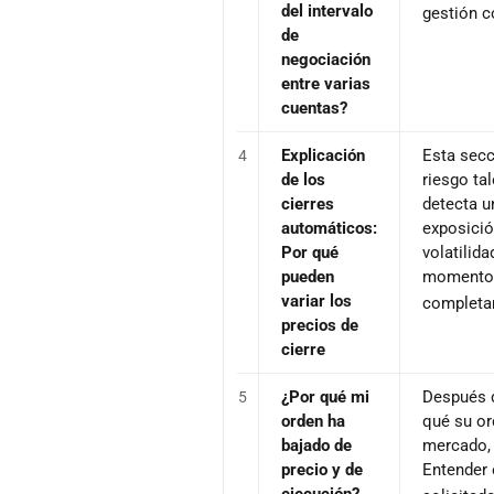
del intervalo
gestión c
de
negociación
entre varias
cuentas?
Explicación
Esta secc
4
de los
riesgo ta
cierres
detecta u
automáticos:
exposició
Por qué
volatilida
pueden
momento e
variar los
completam
precios de
cierre
¿Por qué mi
Después d
5
orden ha
qué su or
bajado de
mercado, 
precio y de
Entender 
ejecución?