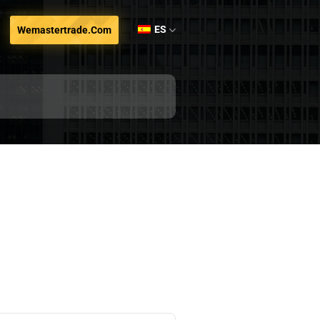
ES
Wemastertrade.com