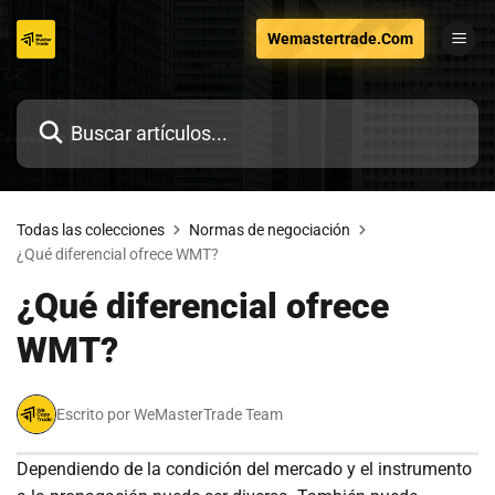
Ir
Wemastertrade.Com
al
contenido
Todas las colecciones
Normas de negociación
¿Qué diferencial ofrece WMT?
¿Qué diferencial ofrece
WMT?
Escrito por WeMasterTrade Team
Dependiendo de la condición del mercado y el instrumento