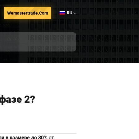
RU
Wemastertrade.com
фазе 2?
ли в размере до 30%
от