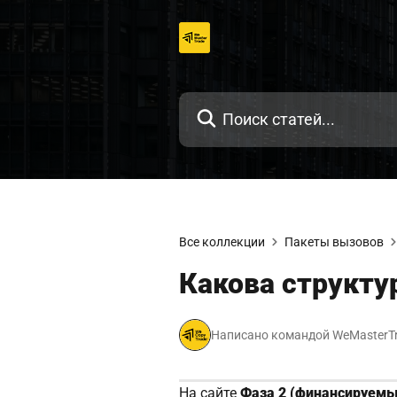
Перейти
к
содержанию
Все коллекции
Пакеты вызовов
Какова структу
Написано командой WeMasterT
На сайте
Фаза 2 (финансируемы