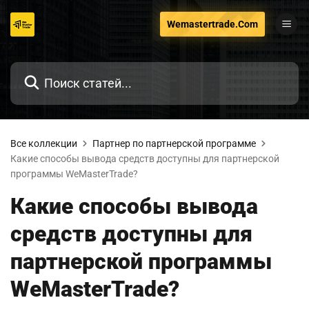
Перейти
Wemastertrade.Com
к
содержанию
Все коллекции
Партнер по партнерской программе
Какие способы вывода средств доступны для партнерской
программы WeMasterTrade?
Какие способы вывода
средств доступны для
партнерской программы
WeMasterTrade?