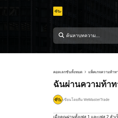
ข้าม
ไป
ที่
เนื้อหา
คอลเลกชันทั้งหมด
แพ็คเกจความท้าท
ฉันผ่านความท้าทา
เขียนโดยทีม WeMasterTrade
เมื่อคุณผ่านทั้งเฟส 1 และเฟส 2 สำเ