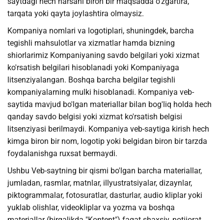
saytdagi hech narsani biron bir maqsadda o'zgartira,
tarqata yoki qayta joylashtira olmaysiz.
Kompaniya nomlari va logotiplari, shuningdek, barcha
tegishli mahsulotlar va xizmatlar hamda bizning
shiorlarimiz Kompaniyaning savdo belgilari yoki xizmat
ko'rsatish belgilari hisoblanadi yoki Kompaniyaga
litsenziyalangan. Boshqa barcha belgilar tegishli
kompaniyalarning mulki hisoblanadi. Kompaniya veb-
saytida mavjud bo'lgan materiallar bilan bog'liq holda hech
qanday savdo belgisi yoki xizmat ko'rsatish belgisi
litsenziyasi berilmaydi. Kompaniya veb-saytiga kirish hech
kimga biron bir nom, logotip yoki belgidan biron bir tarzda
foydalanishga ruxsat bermaydi.
Ushbu Veb-saytning bir qismi bo'lgan barcha materiallar,
jumladan, rasmlar, matnlar, illyustratsiyalar, dizaynlar,
piktogrammalar, fotosuratlar, dasturlar, audio kliplar yoki
yuklab olishlar, videokliplar va yozma va boshqa
materiallar (birgalikda "Kontent") faqat shaxsiy, notijorat