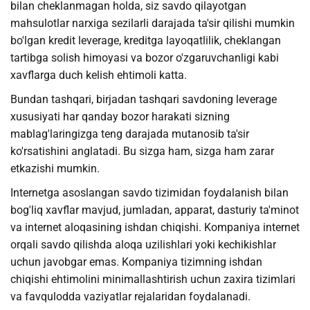
bilan cheklanmagan holda, siz savdo qilayotgan
mahsulotlar narxiga sezilarli darajada ta'sir qilishi mumkin
bo'lgan kredit leverage, kreditga layoqatlilik, cheklangan
tartibga solish himoyasi va bozor o'zgaruvchanligi kabi
xavflarga duch kelish ehtimoli katta.
Bundan tashqari, birjadan tashqari savdoning leverage
xususiyati har qanday bozor harakati sizning
mablag'laringizga teng darajada mutanosib ta'sir
ko'rsatishini anglatadi. Bu sizga ham, sizga ham zarar
etkazishi mumkin.
Internetga asoslangan savdo tizimidan foydalanish bilan
bog'liq xavflar mavjud, jumladan, apparat, dasturiy ta'minot
va internet aloqasining ishdan chiqishi. Kompaniya internet
orqali savdo qilishda aloqa uzilishlari yoki kechikishlar
uchun javobgar emas. Kompaniya tizimning ishdan
chiqishi ehtimolini minimallashtirish uchun zaxira tizimlari
va favqulodda vaziyatlar rejalaridan foydalanadi.