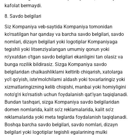
kafolat bermaydi.
8. Savdo belgilari
Siz Kompaniya veb-saytida Kompaniya tomonidan
ko'rsatilgan har qanday va barcha savdo belgilari, savdo
nomlari, dizayn belgilari yoki logotiplar Kompaniyaga
tegishli yoki litsenziyalangan umumiy qonun yoki
ro'yxatdan o'tgan savdo belgilari ekanligini tan olasiz va
bunga rozilik bildirasiz. Sizga Kompaniya savdo
belgilaridan chalkashliklarni keltirib chiqarish, xatolarga
yo'l qo'yish, iste'molchilarni aldash yoki tovarlaringiz yoki
xizmatlaringizning kelib chiqishi, manbai yoki homiyligini
noto'g'ri ko'rsatish uchun foydalanish qat'iyan taqiqlanadi.
Bundan tashqari, sizga Kompaniya savdo belgilaridan
domen nomlarida, kalit so'z reklamalarida, kalit so'z
reklamalarida yoki meta teglarda foydalanish taqiqlanadi.
Boshqa barcha savdo belgilari, savdo nomlari, dizayn
belgilari yoki logotiplar tegishli egalarining mulki