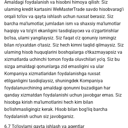
Amaldagi foydalanish va hisobni himoya qilish: Siz
ularning kredit kartasini WeMasterTrade savdo hisobvarag'i
orqali to'lov va qayta ishlash uchun ruxsat berasiz. Siz
barcha ma'lumotlar, jumladan ism va shaxsiy ma'lumotlar
haqiqiy va to'g'ri ekanligini tasdiqlayсиз va o'zgartirishlar
bo'lsa, ularni yangilaysiz. Siz faqat o'z qonuniy ismingiz
bilan ro'yxatdan o'tasiz. Siz hech kimni taqlid qilmaysiz. Siz
ularning hisob huquqlarini boshqalarga o'tkazmayapsiz va
xizmatlarda uchinchi tomon foyda oluvchilari yo'q. Siz bu
sizga amaldagi qonunlarga zid emasligini va ular
Kompaniya xizmatlaridan foydalanishga ruxsat
etilganligini tasdiqlaysiz, shuningdek Kompaniya
foydalanuvchining amaldagi qonunni buzadigan har
qanday xizmatdan foydalanishi uchun javobgar emas. Siz
hisobga kirish ma'lumotlarini hech kim bilan
bo'lishmasligingiz kerak. Hisob bilan bog'liq barcha
foydalanish uchun siz javobgarsiz.
6.7 To'lovlarni qayta ishlash va agentlar