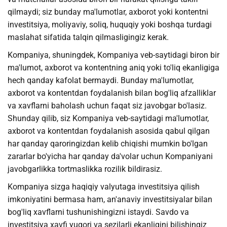
qilmaydi; siz bunday ma'lumotlar, axborot yoki kontentni
investitsiya, moliyaviy, soliq, huquqiy yoki boshqa turdagi
maslahat sifatida talqin qilmasligingiz kerak.
Kompaniya, shuningdek, Kompaniya veb-saytidagi biron bir
ma'lumot, axborot va kontentning aniq yoki to'liq ekanligiga
hech qanday kafolat bermaydi. Bunday ma'lumotlar,
axborot va kontentdan foydalanish bilan bog'liq afzalliklar
va xavflarni baholash uchun faqat siz javobgar bo'lasiz.
Shunday qilib, siz Kompaniya veb-saytidagi ma'lumotlar,
axborot va kontentdan foydalanish asosida qabul qilgan
har qanday qaroringizdan kelib chiqishi mumkin bo'lgan
zararlar bo'yicha har qanday da'volar uchun Kompaniyani
javobgarlikka tortmaslikka rozilik bildirasiz.
Kompaniya sizga haqiqiy valyutaga investitsiya qilish
imkoniyatini bermasa ham, an'anaviy investitsiyalar bilan
bog'liq xavflarni tushunishingizni istaydi. Savdo va
investitsiya xavfi yuqori va sezilarli ekanligini bilishingiz