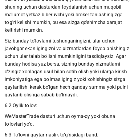
shuning uchun dasturdan foydalanish uchun muqobil
ma'lumot yetkazib beruvchi yoki broker tanlashingizga
to'g'ri kelishi mumkin, bu esa sizga qo'shimcha xarajat
keltirishi mumkin.
Siz bunday to'lovlarni tushunganingizni, ular uchun
javobgar ekanligingizni va xizmatlardan foydalanishingiz
uchun ular talab bo'lishi mumkinligini tasdiqlaysiz. Agar
bunday hodisa yuz bersa, sizning bunday xizmatlarni
o'zingiz xohlagan usul bilan sotib olish yoki ularga kirish
imkoniyatiga ega bo'lmasligingiz yoki xohishingiz sizga
qaytarilishi kerak bo'lgan hech qanday summa yoki pulni
qaytarib olishga sabab bo'lmaydi.
6.2 Oylik to'lov:
WeMasterTrade dasturi uchun oyma-oy yoki obuna
to'lovlari yo'q.
6.3 To'lovni qaytarmaslik to'g'risidagi band: