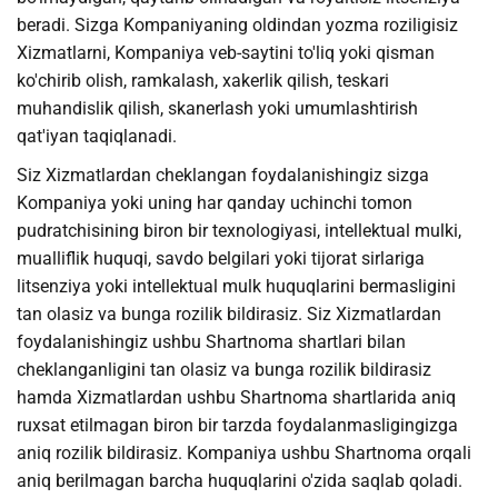
beradi. Sizga Kompaniyaning oldindan yozma roziligisiz
Xizmatlarni, Kompaniya veb-saytini to'liq yoki qisman
ko'chirib olish, ramkalash, xakerlik qilish, teskari
muhandislik qilish, skanerlash yoki umumlashtirish
qat'iyan taqiqlanadi.
Siz Xizmatlardan cheklangan foydalanishingiz sizga
Kompaniya yoki uning har qanday uchinchi tomon
pudratchisining biron bir texnologiyasi, intellektual mulki,
mualliflik huquqi, savdo belgilari yoki tijorat sirlariga
litsenziya yoki intellektual mulk huquqlarini bermasligini
tan olasiz va bunga rozilik bildirasiz. Siz Xizmatlardan
foydalanishingiz ushbu Shartnoma shartlari bilan
cheklanganligini tan olasiz va bunga rozilik bildirasiz
hamda Xizmatlardan ushbu Shartnoma shartlarida aniq
ruxsat etilmagan biron bir tarzda foydalanmasligingizga
aniq rozilik bildirasiz. Kompaniya ushbu Shartnoma orqali
aniq berilmagan barcha huquqlarini o'zida saqlab qoladi.