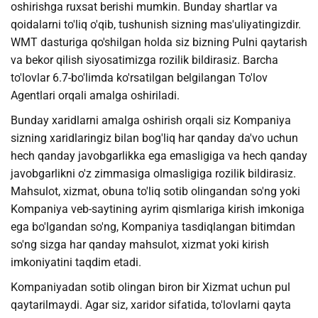
oshirishga ruxsat berishi mumkin. Bunday shartlar va
qoidalarni to'liq o'qib, tushunish sizning mas'uliyatingizdir.
WMT dasturiga qo'shilgan holda siz bizning Pulni qaytarish
va bekor qilish siyosatimizga rozilik bildirasiz. Barcha
to'lovlar 6.7-bo'limda ko'rsatilgan belgilangan To'lov
Agentlari orqali amalga oshiriladi.
Bunday xaridlarni amalga oshirish orqali siz Kompaniya
sizning xaridlaringiz bilan bog'liq har qanday da'vo uchun
hech qanday javobgarlikka ega emasligiga va hech qanday
javobgarlikni o'z zimmasiga olmasligiga rozilik bildirasiz.
Mahsulot, xizmat, obuna to'liq sotib olingandan so'ng yoki
Kompaniya veb-saytining ayrim qismlariga kirish imkoniga
ega bo'lgandan so'ng, Kompaniya tasdiqlangan bitimdan
so'ng sizga har qanday mahsulot, xizmat yoki kirish
imkoniyatini taqdim etadi.
Kompaniyadan sotib olingan biron bir Xizmat uchun pul
qaytarilmaydi. Agar siz, xaridor sifatida, to'lovlarni qayta