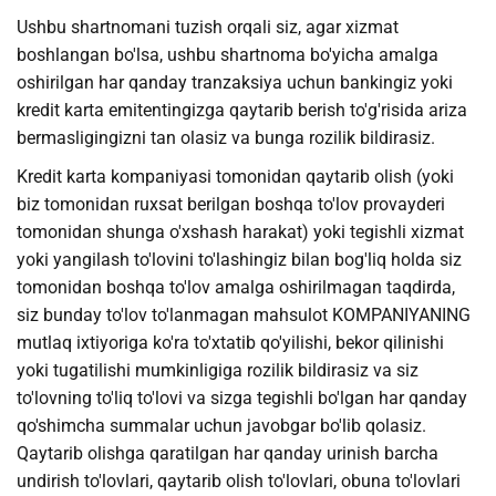
Ushbu shartnomani tuzish orqali siz, agar xizmat
boshlangan bo'lsa, ushbu shartnoma bo'yicha amalga
oshirilgan har qanday tranzaksiya uchun bankingiz yoki
kredit karta emitentingizga qaytarib berish to'g'risida ariza
bermasligingizni tan olasiz va bunga rozilik bildirasiz.
Kredit karta kompaniyasi tomonidan qaytarib olish (yoki
biz tomonidan ruxsat berilgan boshqa to'lov provayderi
tomonidan shunga o'xshash harakat) yoki tegishli xizmat
yoki yangilash to'lovini to'lashingiz bilan bog'liq holda siz
tomonidan boshqa to'lov amalga oshirilmagan taqdirda,
siz bunday to'lov to'lanmagan mahsulot KOMPANIYANING
mutlaq ixtiyoriga ko'ra to'xtatib qo'yilishi, bekor qilinishi
yoki tugatilishi mumkinligiga rozilik bildirasiz va siz
to'lovning to'liq to'lovi va sizga tegishli bo'lgan har qanday
qo'shimcha summalar uchun javobgar bo'lib qolasiz.
Qaytarib olishga qaratilgan har qanday urinish barcha
undirish to'lovlari, qaytarib olish to'lovlari, obuna to'lovlari