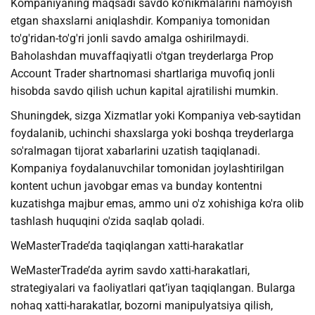
Kompaniyaning maqsadi savdo ko'nikmalarini namoyish
etgan shaxslarni aniqlashdir. Kompaniya tomonidan
to'g'ridan-to'g'ri jonli savdo amalga oshirilmaydi.
Baholashdan muvaffaqiyatli o'tgan treyderlarga Prop
Account Trader shartnomasi shartlariga muvofiq jonli
hisobda savdo qilish uchun kapital ajratilishi mumkin.
Shuningdek, sizga Xizmatlar yoki Kompaniya veb-saytidan
foydalanib, uchinchi shaxslarga yoki boshqa treyderlarga
so'ralmagan tijorat xabarlarini uzatish taqiqlanadi.
Kompaniya foydalanuvchilar tomonidan joylashtirilgan
kontent uchun javobgar emas va bunday kontentni
kuzatishga majbur emas, ammo uni o'z xohishiga ko'ra olib
tashlash huquqini o'zida saqlab qoladi.
WeMasterTrade’da taqiqlangan xatti-harakatlar
WeMasterTrade’da ayrim savdo xatti-harakatlari,
strategiyalari va faoliyatlari qat’iyan taqiqlangan. Bularga
nohaq xatti-harakatlar, bozorni manipulyatsiya qilish,