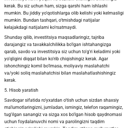
kerak. Bu siz uchun ham, sizga qarshi ham ishlashi
mumkin. Bu jiddiy yo'qotishlarga olib kelishi yoki kelmasligi
mumkin. Bundan tashqari, o'tmishdagi natijalar
kelajakdagi natijalarni ko'rsatmaydi.
Shunday qilib, investitsiya maqsadlaringiz, tajriba
darajangiz va tavakkalchilikka bo'lgan ishtahangizga
qarab, savdo va investitsiya siz uchun to'g'ri keladimi yoki
yo'qligini diqqat bilan ko'rib chiqishingiz kerak. Agar
ishonchingiz komil bo'lmasa, moliyaviy maslahatchi
va/yoki soliq maslahatchisi bilan maslahatlashishingiz
kerak.
5. Hisob yaratish
Savdogar sifatida ro'yxatdan o'tish uchun sizdan shaxsiy
ma'lumotlaringizni, jumladan, ismingiz, telefon raqamingiz,
tug'ilgan sanangiz va sizga xos bo'lgan hisob qaydnomasi
uchun foydalanuvchi nomi va parolingizni taqdim