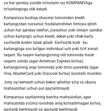
va har qanday yuridik to'lovlarni siz KOMPANIYAga
to'lashingizga olib keladi.
Kompaniya boshqa shaxslar tomonidan kredit
kartangizdan ruxsatsiz foydalanishdan himoya qilish
uchun har qanday telefon, joylashuv yoki onlayn xaridlar
uchun kartangiz uchun kredit, debet yoki chek karta
xavfsizlik kodini talab qiladi. Xavfsizlik kodi - bu
kartangizga xos bo'lgan individual uch yoki to'rt xonali
raqam. Bu raqam kartangizning old tomonida hisob
raqami ustida (agar American Express bo'lsa),
kartangizning orqa tomonida yoki imzo panelida (agar
Visa, MasterCard yoki Discover bo'lsa) bosilishi mumkin.
Joriy oy/semestr uchun bekor qilishlar yo'q va obuna
mahsulotlari uchun pul qaytarilmaydi.
Kompaniya saytlarining barcha mahsulotlari, agar
mahsulotda yozma ravishda aniq ko'rsatilmagan bo'lsa,
qaytarib berilmaydi va qaytarib berilmaydi.