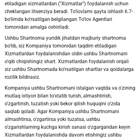
etiladigan xizmatlardan ("Xizmatlar") foydalanish uchun
cheklangan litsenziya beradi. To'lovlarni qayta ishlash 6.7-
bo'limda ko'rsatilgan belgilangan To'lov Agentlari
tomonidan amalga oshiriladi.
Ushbu Shartnoma yuridik jihatdan majburiy shartnoma
bo'lib, siz Kompaniya tomonidan taqdim etiladigan
Xizmatlardan foydalanishdan oldin ushbu Shartnomani
o'qib chiqishingiz shart. Xizmatlardan foydalanish orqali
siz ushbu Shartnomada ko'rsatilgan shartlar va qoidalarga
rozilik bildirasiz.
Kompaniya ushbu Shartnomani istalgan vaqtda va o'zining
mutlaq ixtiyori bilan to'xtatib turish, almashtirish,
o'zgartirish, tuzatish yoki bekor qilish huquqini o'zida
saqlab qoladi. Agar Kompaniya ushbu Shartnomani
almashtirsa, o'zgartirsa yoki tuzatsa, ushbu
o'zgarishlarning kuchga kirish sanasi o'zgargandan keyin
Xizmatlardan foydalanishda davom etishingiz ushbu