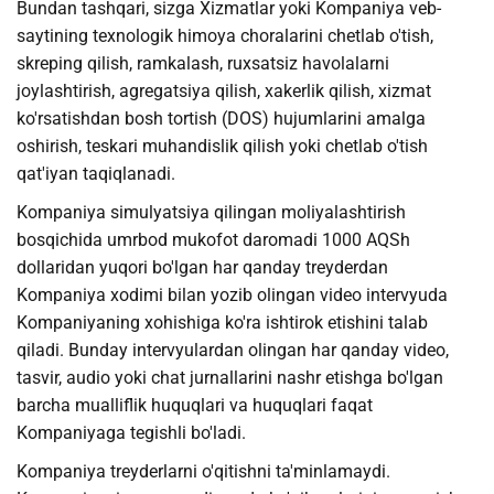
Bundan tashqari, sizga Xizmatlar yoki Kompaniya veb-
saytining texnologik himoya choralarini chetlab o'tish,
skreping qilish, ramkalash, ruxsatsiz havolalarni
joylashtirish, agregatsiya qilish, xakerlik qilish, xizmat
ko'rsatishdan bosh tortish (DOS) hujumlarini amalga
oshirish, teskari muhandislik qilish yoki chetlab o'tish
qat'iyan taqiqlanadi.
Kompaniya simulyatsiya qilingan moliyalashtirish
bosqichida umrbod mukofot daromadi 1000 AQSh
dollaridan yuqori bo'lgan har qanday treyderdan
Kompaniya xodimi bilan yozib olingan video intervyuda
Kompaniyaning xohishiga ko'ra ishtirok etishini talab
qiladi. Bunday intervyulardan olingan har qanday video,
tasvir, audio yoki chat jurnallarini nashr etishga bo'lgan
barcha mualliflik huquqlari va huquqlari faqat
Kompaniyaga tegishli bo'ladi.
Kompaniya treyderlarni o'qitishni ta'minlamaydi.