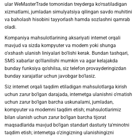
ular WeMasterTrade tomonidan treyderga ko'rsatiladigan
xizmatlarni, jumladan simulyatsiya qilingan savdo muhitini
va baholash hisobini tayyorlash hamda sozlashni qamrab
oladi.
Kompaniya mahsulotlarining aksariyati internet orqali
mavjud va sizda kompyuter va modem yoki shunga
o'xshash ulanish liniyalari bo'lishi kerak. Bundan tashqari,
SMS xabarlar qo'llanilishi mumkin va agar kelajakda
bunday funksiya qo'shilsa, siz telefon provayderingizdan
bunday xarajatlar uchun javobgar bo'lasiz.
Siz internet orqali taqdim etiladigan mahsulotlarga kirish
uchun zarur bo'lgan darajada, internetga ulanishni o'rnatish
uchun zarur bo'lgan barcha uskunalarni, jumladan,
kompyuter va modemni taqdim etish; mahsulotlarimiz
bilan ulanish uchun zarur bo'lgan barcha tijorat
maqsadlarida mavjud bo'lgan standart dasturiy ta'minotni
taqdim etish; internetga o'zingizning ulanishingizni