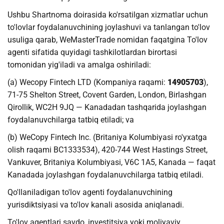
Ushbu Shartnoma doirasida ko'rsatilgan xizmatlar uchun
to'lovlar foydalanuvchining joylashuvi va tanlangan to'lov
usuliga qarab, WeMasterTrade nomidan faqatgina To'lov
agenti sifatida quyidagi tashkilotlardan birortasi
tomonidan yig'iladi va amalga oshiriladi:
(a) Wecopy Fintech LTD (Kompaniya raqami:
14905703
),
71-75 Shelton Street, Covent Garden, London, Birlashgan
Qirollik, WC2H 9JQ — Kanadadan tashqarida joylashgan
foydalanuvchilarga tatbiq etiladi; va
(b) WeCopy Fintech Inc. (Britaniya Kolumbiyasi ro'yxatga
olish raqami BC1333534), 420-744 West Hastings Street,
Vankuver, Britaniya Kolumbiyasi, V6C 1A5, Kanada — faqat
Kanadada joylashgan foydalanuvchilarga tatbiq etiladi.
Qo'llaniladigan to'lov agenti foydalanuvchining
yurisdiktsiyasi va to'lov kanali asosida aniqlanadi.
To'lov agentlari savdo, investitsiya yoki moliyaviy