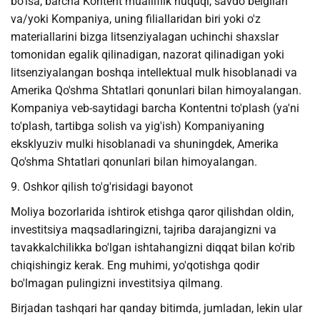
bo'lsa, barcha Kontent mualliflik huquqi, savdo belgilari
va/yoki Kompaniya, uning filiallaridan biri yoki o'z
materiallarini bizga litsenziyalagan uchinchi shaxslar
tomonidan egalik qilinadigan, nazorat qilinadigan yoki
litsenziyalangan boshqa intellektual mulk hisoblanadi va
Amerika Qo'shma Shtatlari qonunlari bilan himoyalangan.
Kompaniya veb-saytidagi barcha Kontentni to'plash (ya'ni
to'plash, tartibga solish va yig'ish) Kompaniyaning
eksklyuziv mulki hisoblanadi va shuningdek, Amerika
Qo'shma Shtatlari qonunlari bilan himoyalangan.
9. Oshkor qilish to'g'risidagi bayonot
Moliya bozorlarida ishtirok etishga qaror qilishdan oldin,
investitsiya maqsadlaringizni, tajriba darajangizni va
tavakkalchilikka bo'lgan ishtahangizni diqqat bilan ko'rib
chiqishingiz kerak. Eng muhimi, yo'qotishga qodir
bo'lmagan pulingizni investitsiya qilmang.
Birjadan tashqari har qanday bitimda, jumladan, lekin ular