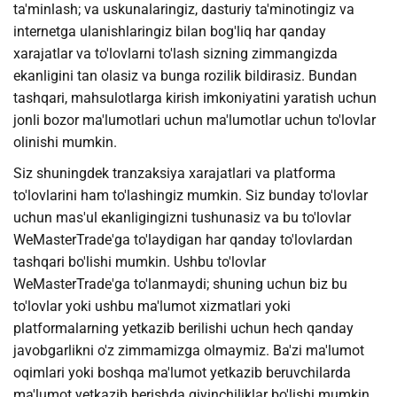
ta'minlash; va uskunalaringiz, dasturiy ta'minotingiz va
internetga ulanishlaringiz bilan bog'liq har qanday
xarajatlar va to'lovlarni to'lash sizning zimmangizda
ekanligini tan olasiz va bunga rozilik bildirasiz. Bundan
tashqari, mahsulotlarga kirish imkoniyatini yaratish uchun
jonli bozor ma'lumotlari uchun ma'lumotlar uchun to'lovlar
olinishi mumkin.
Siz shuningdek tranzaksiya xarajatlari va platforma
to'lovlarini ham to'lashingiz mumkin. Siz bunday to'lovlar
uchun mas'ul ekanligingizni tushunasiz va bu to'lovlar
WeMasterTrade'ga to'laydigan har qanday to'lovlardan
tashqari bo'lishi mumkin. Ushbu to'lovlar
WeMasterTrade'ga to'lanmaydi; shuning uchun biz bu
to'lovlar yoki ushbu ma'lumot xizmatlari yoki
platformalarning yetkazib berilishi uchun hech qanday
javobgarlikni o'z zimmamizga olmaymiz. Ba'zi ma'lumot
oqimlari yoki boshqa ma'lumot yetkazib beruvchilarda
ma'lumot yetkazib berishda qiyinchiliklar bo'lishi mumkin,