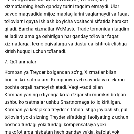
xizmatlarning hech qanday turini taqdim etmaydi. Ular
savdo maqsadida mijoz mablag'larini saqlamaydi va faqat
to'lovlarni qayta ishlash bo'yicha vositachi sifatida harakat
qiladi. Barcha xizmatlar WeMasterTrade tomonidan taqdim
etiladi va amalga oshirilgan har qanday to'lovlar faqat
xizmatlarga, texnologiyalarga va dasturda ishtirok etishga
kirish huquqi uchun to'lanadi.
7. Qo'llanmalar
Kompaniya Treyder bo'lgandan so'ng, Xizmatlar bilan
bog'liq ko'rsatmalarni Kompaniya veb-saytida va elektron
pochta orqali namoyish etadi. Vaqti-vaqti bilan
Kompaniyaning ixtiyoriga ko'ra o'zgarishi mumkin bo'lgan
ushbu ko'rsatmalar ushbu Shartnomaga to'liq kiritilgan.
Kompaniya kelajakda treyder sifatida ishga joylashish, pul
to'lovlari yoki sizning Treyder sifatidagi faoliyatingiz uchun
boshqa turdagi yoki turdagi kompensatsiya yoki
mukofotlarga nisbatan hech qanday va'da, kafolat yoki