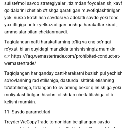
suiiste’mol savdo strategiyalari, tizimdan foydalanish, xavf
qoidalarini chetlab o‘tishga qaratilgan muvofiqlashtirilgan
yoki nusxa ko‘chirish savdosi va adolatli savdo yoki fond
yaxlitligiga putur yetkazadigan boshqa harakatlar kiradi,
ammo ular bilan cheklanmaydi.
Taqiqlangan xatti-harakatlarning to'liq va eng so'nggi
ro'yxati bilan quyidagi manzilda tanishishingiz mumkin:
👉 https://faq.wemastertrade.com/prohibited-conduct-at-
wemastertrade/
Taqiqlangan har qanday xatti-harakatni buzish pul yechish
so'rovlarining rad etilishiga, dasturda ishtirok etishning
to'xtatilishiga, to'langan to'lovlarning bekor qilinishiga yoki
moliyalashtirilgan hisobni olishdan chetlatilishiga olib
kelishi mumkin.
11. Savdo parametrlari
Treyder WeCopyTrade tomonidan belgilangan savdo