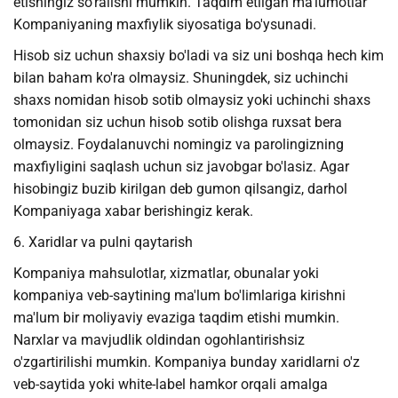
etishingiz so'ralishi mumkin. Taqdim etilgan ma'lumotlar
Kompaniyaning maxfiylik siyosatiga bo'ysunadi.
Hisob siz uchun shaxsiy bo'ladi va siz uni boshqa hech kim
bilan baham ko'ra olmaysiz. Shuningdek, siz uchinchi
shaxs nomidan hisob sotib olmaysiz yoki uchinchi shaxs
tomonidan siz uchun hisob sotib olishga ruxsat bera
olmaysiz. Foydalanuvchi nomingiz va parolingizning
maxfiyligini saqlash uchun siz javobgar bo'lasiz. Agar
hisobingiz buzib kirilgan deb gumon qilsangiz, darhol
Kompaniyaga xabar berishingiz kerak.
6. Xaridlar va pulni qaytarish
Kompaniya mahsulotlar, xizmatlar, obunalar yoki
kompaniya veb-saytining ma'lum bo'limlariga kirishni
ma'lum bir moliyaviy evaziga taqdim etishi mumkin.
Narxlar va mavjudlik oldindan ogohlantirishsiz
o'zgartirilishi mumkin. Kompaniya bunday xaridlarni o'z
veb-saytida yoki white-label hamkor orqali amalga