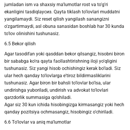
jumladan ism va shaxsiy ma'lumotlar rost va to'g'ri
ekanligini tasdiqlayсиз. Qayta tiklash to'lovlari muddatni
yangilamaydi. Siz reset qilish yangilash sanangizni
o'zgartirmaydi, asl obuna sanasidan boshlab har 30 kunda
to'lov olinishini tushunasiz.
6.5 Bekor qilish
Agar tasodifan yoki qasddan bekor qilsangiz, hisobni biron
bir sababga ko'ra qayta faollashtirishning iloji yo'qligini
tushunasiz. Siz yangi hisob ochishingiz kerak bo'ladi. Siz
ular hech qanday to'lovlarga e'tiroz bildirmasliklarini
tushunasiz. Agar biron bir bahsli to'lovlar bo'lsa, ular
undirishga yuboriladi, undirish va advokat to'lovlari
qarzdorlik summasiga qo'shiladi.
Agar siz 30 kun ichida hisobingizga kirmasangiz yoki hech
qanday pozitsiya ochmasangiz, hisobingiz o'chiriladi.
6.6 To'lovlar va aniq ma'lumotlar