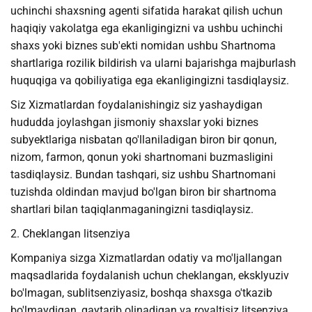
uchinchi shaxsning agenti sifatida harakat qilish uchun
haqiqiy vakolatga ega ekanligingizni va ushbu uchinchi
shaxs yoki biznes sub'ekti nomidan ushbu Shartnoma
shartlariga rozilik bildirish va ularni bajarishga majburlash
huquqiga va qobiliyatiga ega ekanligingizni tasdiqlaysiz.
Siz Xizmatlardan foydalanishingiz siz yashaydigan
hududda joylashgan jismoniy shaxslar yoki biznes
subyektlariga nisbatan qo'llaniladigan biron bir qonun,
nizom, farmon, qonun yoki shartnomani buzmasligini
tasdiqlaysiz. Bundan tashqari, siz ushbu Shartnomani
tuzishda oldindan mavjud bo'lgan biron bir shartnoma
shartlari bilan taqiqlanmaganingizni tasdiqlaysiz.
2. Cheklangan litsenziya
Kompaniya sizga Xizmatlardan odatiy va mo'ljallangan
maqsadlarida foydalanish uchun cheklangan, eksklyuziv
bo'lmagan, sublitsenziyasiz, boshqa shaxsga o'tkazib
bo'lmaydigan, qaytarib olinadigan va royaltisiz litsenziya