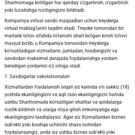
Shartnomaga kiritilgan har qanday o'zgartirish, o'zgartirish
yoki tuzatishga roziligingizni bildiradi.
Kompaniya virtual savdo maqsadlari uchun treyderga
virtual mablag'larini taqdim etadi. Treyder tomonidan bir
martalik to'lov sifatida to'lanishi shart bo'lgan kirish to'lovi
mavjud bo'lib, u Kompaniya tomonidan treyderga
ko'rsatiladigan xizmatlarni, jumladan, hisobingizni va
savdodan maksimal darajada foydalanishga yordam
beradigan yordamni o'z ichiga oladi.
1. Savdogarlar vakolatxonalari
Xizmatlardan foydalanish orqali siz kamida o'n sakkiz (18)
yoshda ekanligingizni va aqli raso ekanligingizni hamda
ushbu Shartnomada ko'rsatilgan shartlar va qoidalarga
rozilik bildirish va ularga rioya qilish imkoniyatiga ega
ekanligingizni tasdiqlaysiz. Agar siz Xizmatlardan biznes
sub'ekti yoki boshqa uchinchi shaxs nomidan
foydalansangiz, unda siz ushbu biznes sub'ekti yoki