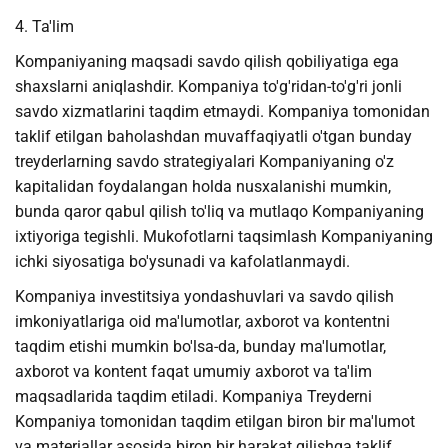
4. Ta'lim
Kompaniyaning maqsadi savdo qilish qobiliyatiga ega
shaxslarni aniqlashdir. Kompaniya to'g'ridan-to'g'ri jonli
savdo xizmatlarini taqdim etmaydi. Kompaniya tomonidan
taklif etilgan baholashdan muvaffaqiyatli o'tgan bunday
treyderlarning savdo strategiyalari Kompaniyaning o'z
kapitalidan foydalangan holda nusxalanishi mumkin,
bunda qaror qabul qilish to'liq va mutlaqo Kompaniyaning
ixtiyoriga tegishli. Mukofotlarni taqsimlash Kompaniyaning
ichki siyosatiga bo'ysunadi va kafolatlanmaydi.
Kompaniya investitsiya yondashuvlari va savdo qilish
imkoniyatlariga oid ma'lumotlar, axborot va kontentni
taqdim etishi mumkin bo'lsa-da, bunday ma'lumotlar,
axborot va kontent faqat umumiy axborot va ta'lim
maqsadlarida taqdim etiladi. Kompaniya Treyderni
Kompaniya tomonidan taqdim etilgan biron bir ma'lumot
va materiallar asosida biron bir harakat qilishga taklif