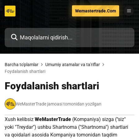
Tarkibga
Wemastertrade.Com
o'tish
Barcha to'plamlar
Umumiy atamalar va ta'riflar
Foydalanish shartlari
Foydalanish shartlari
WeMasterTrade jamoasi tomonidan yozilgan
Xush kelibsiz
WeMasterTrade
(Kompaniya) sizga ("siz"
yoki "Treydar") ushbu Shartnoma ("Shartnoma") shartlari
va qoidalari asosida Kompaniya tomonidan taqdim