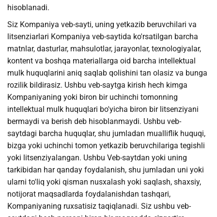
hisoblanadi.
Siz Kompaniya veb-sayti, uning yetkazib beruvchilari va
litsenziarlari Kompaniya veb-saytida ko'rsatilgan barcha
matnlar, dasturlar, mahsulotlar, jarayonlar, texnologiyalar,
kontent va boshqa materiallarga oid barcha intellektual
mulk huquqlarini aniq saqlab qolishini tan olasiz va bunga
rozilik bildirasiz. Ushbu veb-saytga kirish hech kimga
Kompaniyaning yoki biron bir uchinchi tomonning
intellektual mulk huquqlari bo'yicha biron bir litsenziyani
bermaydi va berish deb hisoblanmaydi. Ushbu veb-
saytdagi barcha huquqlar, shu jumladan mualliflik huquqi,
bizga yoki uchinchi tomon yetkazib beruvchilariga tegishli
yoki litsenziyalangan. Ushbu Veb-saytdan yoki uning
tarkibidan har qanday foydalanish, shu jumladan uni yoki
ularni to'liq yoki qisman nusxalash yoki saqlash, shaxsiy,
notijorat maqsadlarda foydalanishdan tashqari,
Kompaniyaning ruxsatisiz taqiqlanadi. Siz ushbu veb-