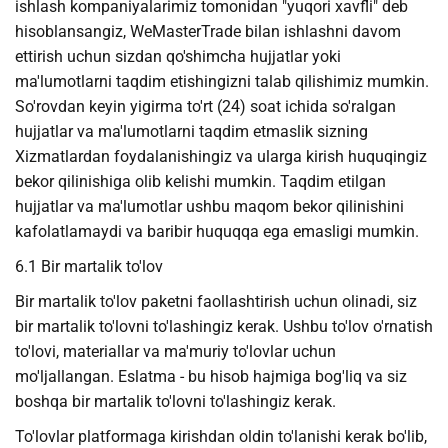
ishlash kompaniyalarimiz tomonidan "yuqori xavfli" deb
hisoblansangiz, WeMasterTrade bilan ishlashni davom
ettirish uchun sizdan qo'shimcha hujjatlar yoki
ma'lumotlarni taqdim etishingizni talab qilishimiz mumkin.
So'rovdan keyin yigirma to'rt (24) soat ichida so'ralgan
hujjatlar va ma'lumotlarni taqdim etmaslik sizning
Xizmatlardan foydalanishingiz va ularga kirish huquqingiz
bekor qilinishiga olib kelishi mumkin. Taqdim etilgan
hujjatlar va ma'lumotlar ushbu maqom bekor qilinishini
kafolatlamaydi va baribir huquqqa ega emasligi mumkin.
6.1 Bir martalik to'lov
Bir martalik to'lov paketni faollashtirish uchun olinadi, siz
bir martalik to'lovni to'lashingiz kerak. Ushbu to'lov o'rnatish
to'lovi, materiallar va ma'muriy to'lovlar uchun
mo'ljallangan. Eslatma - bu hisob hajmiga bog'liq va siz
boshqa bir martalik to'lovni to'lashingiz kerak.
To'lovlar platformaga kirishdan oldin to'lanishi kerak bo'lib,