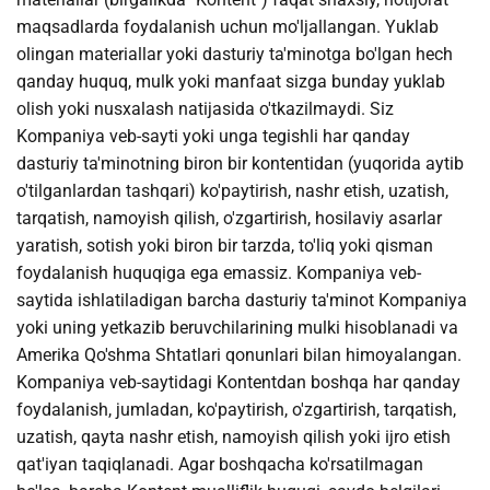
maqsadlarda foydalanish uchun mo'ljallangan. Yuklab
olingan materiallar yoki dasturiy ta'minotga bo'lgan hech
qanday huquq, mulk yoki manfaat sizga bunday yuklab
olish yoki nusxalash natijasida o'tkazilmaydi. Siz
Kompaniya veb-sayti yoki unga tegishli har qanday
dasturiy ta'minotning biron bir kontentidan (yuqorida aytib
o'tilganlardan tashqari) ko'paytirish, nashr etish, uzatish,
tarqatish, namoyish qilish, o'zgartirish, hosilaviy asarlar
yaratish, sotish yoki biron bir tarzda, to'liq yoki qisman
foydalanish huquqiga ega emassiz. Kompaniya veb-
saytida ishlatiladigan barcha dasturiy ta'minot Kompaniya
yoki uning yetkazib beruvchilarining mulki hisoblanadi va
Amerika Qo'shma Shtatlari qonunlari bilan himoyalangan.
Kompaniya veb-saytidagi Kontentdan boshqa har qanday
foydalanish, jumladan, ko'paytirish, o'zgartirish, tarqatish,
uzatish, qayta nashr etish, namoyish qilish yoki ijro etish
qat'iyan taqiqlanadi. Agar boshqacha ko'rsatilmagan