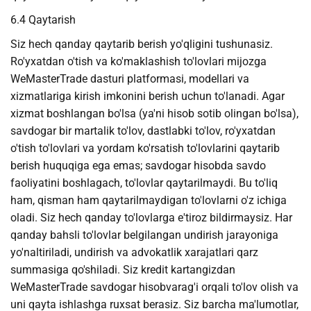
6.4 Qaytarish
Siz hech qanday qaytarib berish yo'qligini tushunasiz.
Ro'yxatdan o'tish va ko'maklashish to'lovlari mijozga
WeMasterTrade dasturi platformasi, modellari va
xizmatlariga kirish imkonini berish uchun to'lanadi. Agar
xizmat boshlangan bo'lsa (ya'ni hisob sotib olingan bo'lsa),
savdogar bir martalik to'lov, dastlabki to'lov, ro'yxatdan
o'tish to'lovlari va yordam ko'rsatish to'lovlarini qaytarib
berish huquqiga ega emas; savdogar hisobda savdo
faoliyatini boshlagach, to'lovlar qaytarilmaydi. Bu to'liq
ham, qisman ham qaytarilmaydigan to'lovlarni o'z ichiga
oladi. Siz hech qanday to'lovlarga e'tiroz bildirmaysiz. Har
qanday bahsli to'lovlar belgilangan undirish jarayoniga
yo'naltiriladi, undirish va advokatlik xarajatlari qarz
summasiga qo'shiladi. Siz kredit kartangizdan
WeMasterTrade savdogar hisobvarag'i orqali to'lov olish va
uni qayta ishlashga ruxsat berasiz. Siz barcha ma'lumotlar,