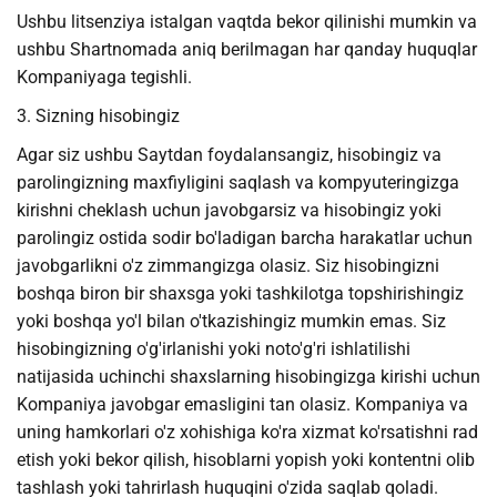
Ushbu litsenziya istalgan vaqtda bekor qilinishi mumkin va
ushbu Shartnomada aniq berilmagan har qanday huquqlar
Kompaniyaga tegishli.
3. Sizning hisobingiz
Agar siz ushbu Saytdan foydalansangiz, hisobingiz va
parolingizning maxfiyligini saqlash va kompyuteringizga
kirishni cheklash uchun javobgarsiz va hisobingiz yoki
parolingiz ostida sodir bo'ladigan barcha harakatlar uchun
javobgarlikni o'z zimmangizga olasiz. Siz hisobingizni
boshqa biron bir shaxsga yoki tashkilotga topshirishingiz
yoki boshqa yo'l bilan o'tkazishingiz mumkin emas. Siz
hisobingizning o'g'irlanishi yoki noto'g'ri ishlatilishi
natijasida uchinchi shaxslarning hisobingizga kirishi uchun
Kompaniya javobgar emasligini tan olasiz. Kompaniya va
uning hamkorlari o'z xohishiga ko'ra xizmat ko'rsatishni rad
etish yoki bekor qilish, hisoblarni yopish yoki kontentni olib
tashlash yoki tahrirlash huquqini o'zida saqlab qoladi.