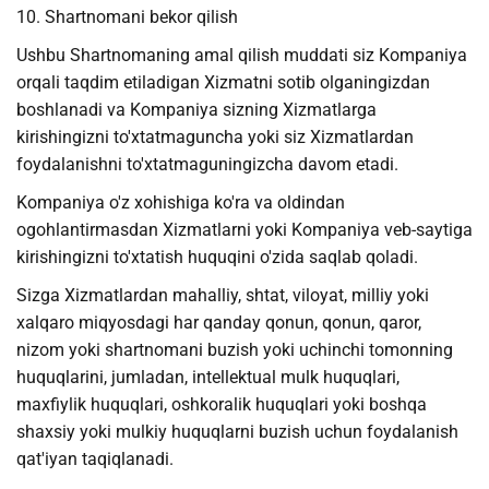
10. Shartnomani bekor qilish
Ushbu Shartnomaning amal qilish muddati siz Kompaniya
orqali taqdim etiladigan Xizmatni sotib olganingizdan
boshlanadi va Kompaniya sizning Xizmatlarga
kirishingizni to'xtatmaguncha yoki siz Xizmatlardan
foydalanishni to'xtatmaguningizcha davom etadi.
Kompaniya o'z xohishiga ko'ra va oldindan
ogohlantirmasdan Xizmatlarni yoki Kompaniya veb-saytiga
kirishingizni to'xtatish huquqini o'zida saqlab qoladi.
Sizga Xizmatlardan mahalliy, shtat, viloyat, milliy yoki
xalqaro miqyosdagi har qanday qonun, qonun, qaror,
nizom yoki shartnomani buzish yoki uchinchi tomonning
huquqlarini, jumladan, intellektual mulk huquqlari,
maxfiylik huquqlari, oshkoralik huquqlari yoki boshqa
shaxsiy yoki mulkiy huquqlarni buzish uchun foydalanish
qat'iyan taqiqlanadi.