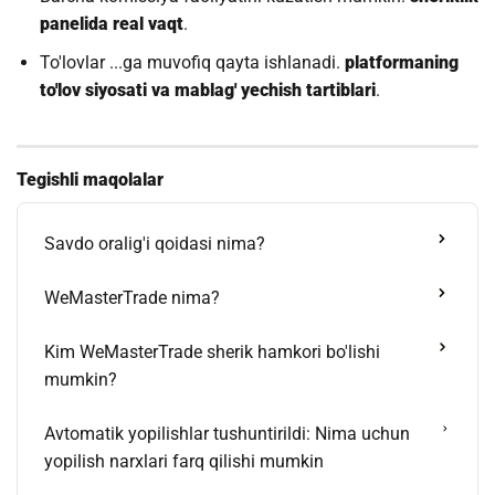
paneli­da real vaqt
.
To'lovlar ...ga muvofiq qayta ishlanadi.
platformaning
to'lov siyosati va mablag' yechish tartiblari
.
Tegishli maqolalar
Savdo oralig'i qoidasi nima?
WeMasterTrade nima?
Kim WeMasterTrade sherik hamkori bo'lishi
mumkin?
Avtomatik yopilishlar tushuntirildi: Nima uchun
yopilish narxlari farq qilishi mumkin