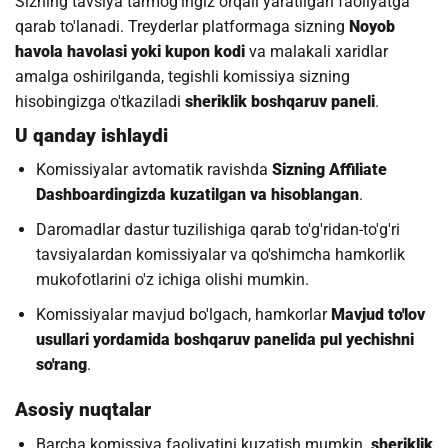
Sizning tavsiya tarmog'ingiz orqali yaratilgan faoliyatga
qarab to'lanadi. Treyderlar platformaga sizning
Noyob
havola havolasi yoki kupon kodi
va malakali xaridlar
amalga oshirilganda, tegishli komissiya sizning
hisobingizga o'tkaziladi
sheriklik boshqaruv paneli
.
U qanday ishlaydi
Komissiyalar avtomatik ravishda
Sizning Affiliate
Dashboardingizda kuzatilgan va hisoblangan
.
Daromadlar dastur tuzilishiga qarab to'g'ridan-to'g'ri
tavsiyalardan komissiyalar va qo'shimcha hamkorlik
mukofotlarini o'z ichiga olishi mumkin.
Komissiyalar mavjud bo'lgach, hamkorlar
Mavjud to'lov
usullari yordamida boshqaruv panelida pul yechishni
so'rang
.
Asosiy nuqtalar
Barcha komissiya faoliyatini kuzatish mumkin.
sheriklik