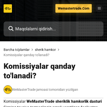
Tarkibga
Wemastertrade.Com
o'tish
Barcha to'plamlar
sherik hamkor
Komissiyalar qanday to'lanadi?
Komissiyalar qanday
to'lanadi?
WeMasterTrade jamoasi tomonidan yozilgan
Komissiyalar
WeMasterTrade sheriklik hamkorlik dasturi