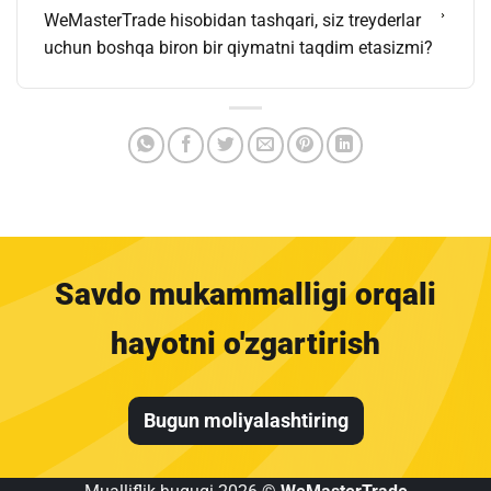
WeMasterTrade hisobidan tashqari, siz treyderlar
uchun boshqa biron bir qiymatni taqdim etasizmi?
Savdo mukammalligi orqali
hayotni o'zgartirish
Bugun moliyalashtiring