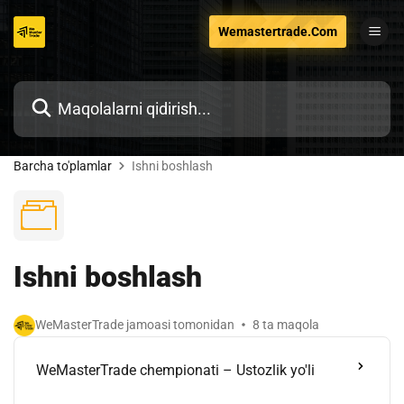
Tarkibga
Wemastertrade.Com
o'tish
Barcha to'plamlar
Ishni boshlash
Ishni boshlash
WeMasterTrade jamoasi tomonidan
8 ta maqola
WeMasterTrade chempionati – Ustozlik yo'li