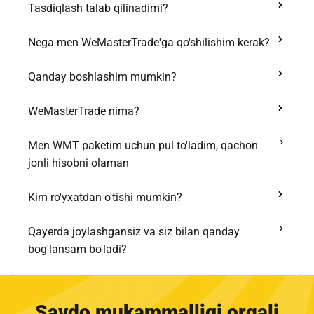
Tasdiqlash talab qilinadimi?
Nega men WeMasterTrade'ga qo'shilishim kerak?
Qanday boshlashim mumkin?
WeMasterTrade nima?
Men WMT paketim uchun pul to'ladim, qachon
jonli hisobni olaman
Kim ro'yxatdan o'tishi mumkin?
Qayerda joylashgansiz va siz bilan qanday
bog'lansam bo'ladi?
Savdo mukammalligi orqali