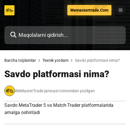
Tarkibga
Wemastertrade.Com
o'tish
Barcha to'plamlar
Texnik yordam
Savdo platformasi nima?
Savdo platformasi nima?
WeMasterTrade jamoasi tomonidan yozilgan
Savdo MetaTrader 5 va Match-Trader platformalarida
amalga oshiriladi