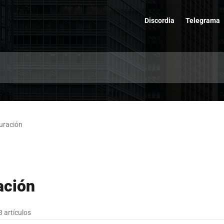
Discordia
Telegrama
uración
ación
3 artículos