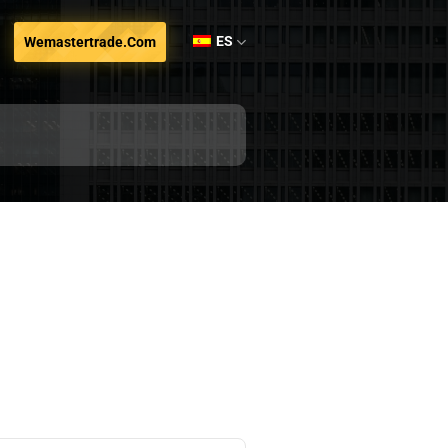
ES
Wemastertrade.com