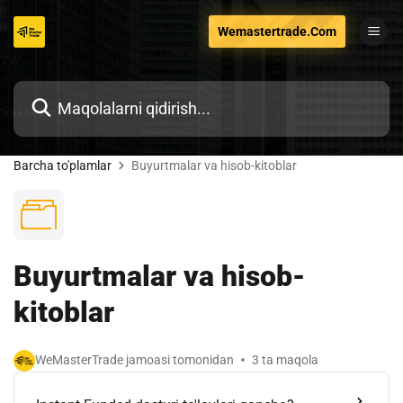
Tarkibga
Wemastertrade.Com
o'tish
Barcha to'plamlar
Buyurtmalar va hisob-kitoblar
Buyurtmalar va hisob-
kitoblar
WeMasterTrade jamoasi tomonidan
3 ta maqola