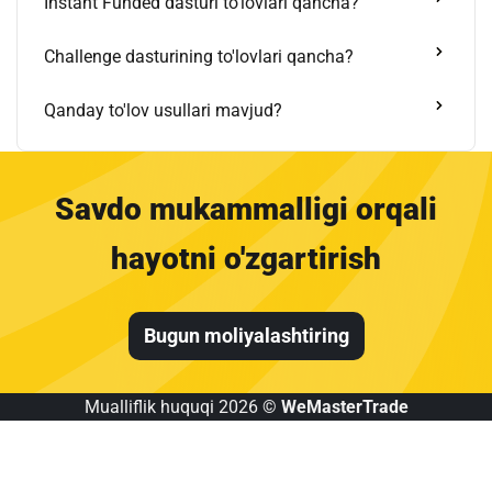
Instant Funded dasturi to'lovlari qancha?
Challenge dasturining to'lovlari qancha?
Qanday to'lov usullari mavjud?
Savdo mukammalligi orqali
hayotni o'zgartirish
Bugun moliyalashtiring
Mualliflik huquqi 2026 ©
WeMasterTrade