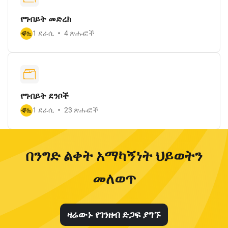
የግብይት መድረክ
1 ደራሲ
4 ጽሑፎች
የግብይት ደንቦች
1 ደራሲ
23 ጽሑፎች
በንግድ ልቀት አማካኝነት ህይወትን
መለወጥ
ዛሬውኑ የገንዘብ ድጋፍ ያግኙ