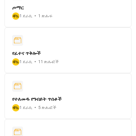
ጦማር
1 ደራሲ
1 ጽሑፍ
የፈተና ጥቅሎች
1 ደራሲ
11 ጽሑፎች
የተለመዱ የግብይት ጥሰቶች
1 ደራሲ
5 ጽሑፎች