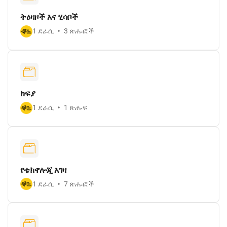
ትዕዛዞች እና ሂሳቦች
1 ደራሲ
3 ጽሑፎች
ክፍያ
1 ደራሲ
1 ጽሑፍ
የቴክኖሎጂ እገዛ
1 ደራሲ
7 ጽሑፎች