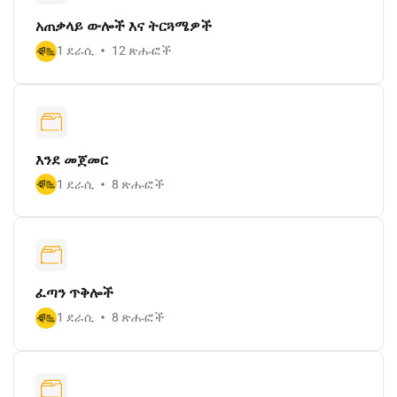
አጠቃላይ ውሎች እና ትርጓሜዎች
1 ደራሲ
12 ጽሑፎች
እንደ መጀመር
1 ደራሲ
8 ጽሑፎች
ፈጣን ጥቅሎች
1 ደራሲ
8 ጽሑፎች