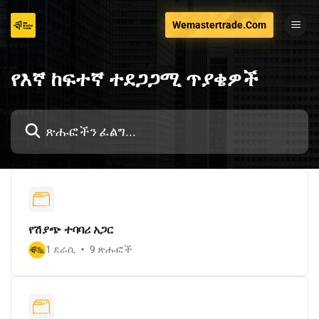
ወደ
Wemastertrade.Com
ይዘቱ
ዝለል
የእኛ ከፍተኛ ተደጋጋሚ ጥያቄዎች
የሽያጭ ተባባሪ አጋር
1 ደራሲ
9 ጽሑፎች