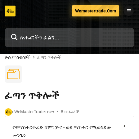
ወደ
Wemastertrade.Com
ይዘቱ
ዝለል
ሁሉም ስብስቦች
ፈጣን ጥቅሎች
ፈጣን ጥቅሎች
በWeMasterTrade ቡድን
8 ጽሑፎች
የዌማስተርትሬድ ሻምፒዮና - ወደ ማስተር የሚወስደው
መንገድ