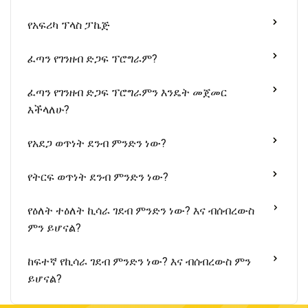
የአፍሪካ ፕላስ ፓኬጅ
ፈጣን የገንዘብ ድጋፍ ፕሮግራም?
ፈጣን የገንዘብ ድጋፍ ፕሮግራምን እንዴት መጀመር
እችላለሁ?
የአደጋ ወጥነት ደንብ ምንድን ነው?
የትርፍ ወጥነት ደንብ ምንድን ነው?
የዕለት ተዕለት ኪሳራ ገደብ ምንድን ነው? እና ብሰብረውስ
ምን ይሆናል?
ከፍተኛ የኪሳራ ገደብ ምንድን ነው? እና ብሰብረውስ ምን
ይሆናል?