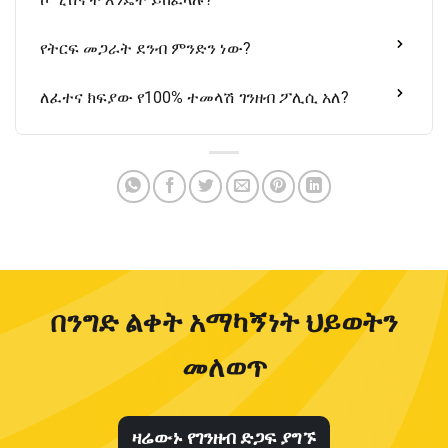
የትርፍ መጋራት ደንብ ምንድን ነው?
ለፈተና ክፍያው የ100% ተመላሽ ገንዘብ ፖሊሲ አለ?
በንግድ ልቀት አማካኝነት ህይወትን
መለወጥ
ዛሬውኑ የገንዘብ ድጋፍ ያግኙ