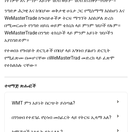
ነፃ ነዎት እና ምንም አይነት ገደብ ወይም ገደብ አናስቀምጥበትም።
ንግድዎ ሕጋዊ እና ከገበያው ወቅታዊ ሁኔታ ጋር የሚስማማ እስከሆነ እና
WeMasterTrade ከግብይቶችዎ ትርፍ ማግኘት እስከቻለ ድረስ
በሚመርጡት የንግድ ዘይቤ ወይም ቴክኒክ ላይ ምንም ገደቦች የሉም።
WeMasterTrade በንግድ ቴክኒኮች ላይ ምንም አይነት ገደቦችን
አያስገድድም።
የተወሰኑ የግብይት ድርጊቶች በገበያ ላይ አግባብ ያልሆነ ድርጊት
የሚፈጽሙ በመሆናቸው በWeMasterTrad መድረክ ላይ ፈጽሞ
የተከለከሉ ናቸው።
ተዛማጅ ጽሑፎች
WMT ምን አይነት ስርጭት ይሰጣል?
በገንዘብ የተደገፈ የሂሳብ መስፈርት ላይ የትርፍ ኢላማ አለ?
ኮሚሽኖች እንዴት ይከፈላሉ?