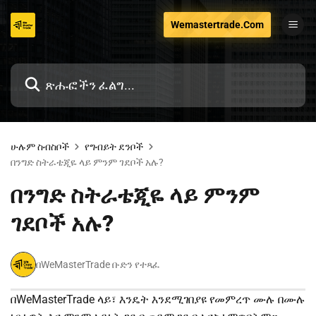
ወደ
Wemastertrade.Com
ይዘቱ
ዝለል
ሁሉም ስብስቦች
የግብይት ደንቦች
በንግድ ስትራቴጂዬ ላይ ምንም ገደቦች አሉ?
በንግድ ስትራቴጂዬ ላይ ምንም
ገደቦች አሉ?
በWeMasterTrade ቡድን የተጻፈ
በWeMasterTrade ላይ፣ እንዴት እንደሚገበያዩ የመምረጥ ሙሉ በሙሉ