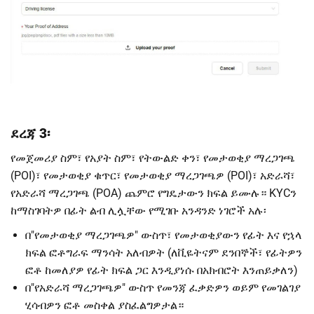
ደረጃ 3፡
የመጀመሪያ ስም፣ የአያት ስም፣ የትውልድ ቀን፣ የመታወቂያ ማረጋገጫ
(POI)፣ የመታወቂያ ቁጥር፣ የመታወቂያ ማረጋገጫዎ (POI)፣ አድራሻ፣
የአድራሻ ማረጋገጫ (POA) ጨምሮ የግዴታውን ክፍል ይሙሉ።
KYCን
ከማስገባትዎ በፊት ልብ ሊሏቸው የሚገቡ አንዳንድ ነገሮች አሉ፡
በ"የመታወቂያ ማረጋገጫዎ" ውስጥ፣ የመታወቂያውን የፊት እና የኋላ
ክፍል ፎቶግራፍ ማንሳት አለብዎት (ለቪዬትናም ደንበኞች፣ የፊትዎን
ፎቶ ከመለያዎ የፊት ክፍል ጋር እንዲያነሱ በአክብሮት እንጠይቃለን)
በ"የአድራሻ ማረጋገጫዎ" ውስጥ የመንጃ ፈቃድዎን ወይም የመገልገያ
ሂሳብዎን ፎቶ መስቀል ያስፈልግዎታል።