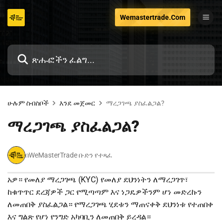
ወደ
Wemastertrade.Com
ይዘቱ
ዝለል
ሁሉም ስብስቦች
እንደ መጀመር
ማረጋገጫ ያስፈልጋል?
ማረጋገጫ ያስፈልጋል?
በWeMasterTrade ቡድን የተጻፈ
አዎ። የመለያ ማረጋገጫ (KYC) የመለያ ደህንነትን ለማረጋገጥ፣
ከቁጥጥር ደረጃዎች ጋር የሚጣጣም እና ነጋዴዎችንም ሆነ መድረኩን
ለመጠበቅ ያስፈልጋል። የማረጋገጫ ሂደቱን ማጠናቀቅ ደህንነቱ የተጠበቀ
እና ግልጽ የሆነ የንግድ አካባቢን ለመጠበቅ ይረዳል።