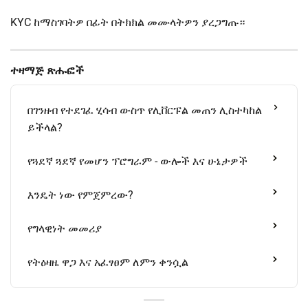
KYC ከማስገባትዎ በፊት በትክክል መሙላትዎን ያረጋግጡ።
ተዛማጅ ጽሑፎች
በገንዘብ የተደገፈ ሂሳብ ውስጥ የሊቨርፑል መጠን ሊስተካከል
ይችላል?
የጓደኛ ጓደኛ የመሆን ፕሮግራም - ውሎች እና ሁኔታዎች
እንዴት ነው የምጀምረው?
የግላዊነት መመሪያ
የትዕዛዜ ዋጋ እና አፈፃፀም ለምን ቀንሷል