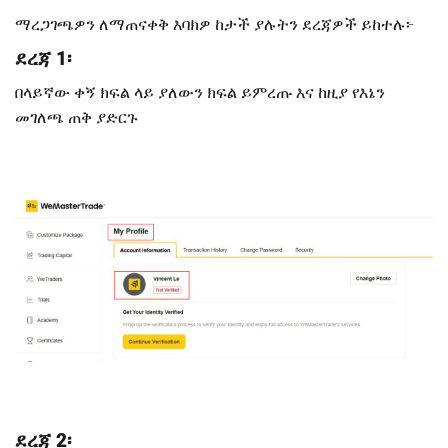
ማረጋገጫዎን ለማጠናቀቅ እባክዎ ከታች ያሉትን ደረጃዎች ይከተሉ፦
ደረጃ 1፡
በላይኛው ቀኝ ክፍል ላይ ያለውን ክፍል ይምረጡ እና ከዚያ የእኔን
መገለጫ ጠቅ ያድርጉ
ደረጃ 2፡