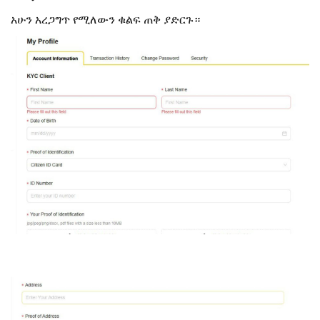
አሁን አረጋግጥ የሚለውን ቁልፍ ጠቅ ያድርጉ።