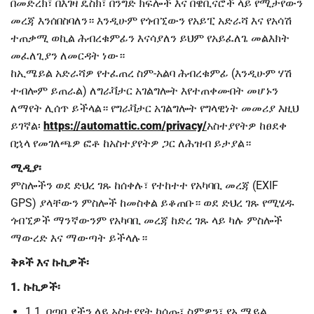
በመድረክ፣ በእገዛ ዴስክ፣ በንግድ ክፍሎች እና በዌቢናሮች ላይ የሚታየውን
መረጃ እንሰበስባለን። እንዲሁም የጎብኚውን የአይፒ አድራሻ እና የአሳሽ
ተጠቃሚ ወኪል ሕብረቁምፊን እናሳያለን ይህም የአይፈለጌ መልእክት
መፈለጊያን ለመርዳት ነው።
ከኢሜይል አድራሻዎ የተፈጠረ ስም-አልባ ሕብረቁምፊ (እንዲሁም ሃሽ
ተብሎም ይጠራል) ለግራቫታር አገልግሎት እየተጠቀሙበት መሆኑን
ለማየት ሊሰጥ ይችላል። የግራቫታር አገልግሎት የግላዊነት መመሪያ እዚህ
ይገኛል፡
https://automattic.com/privacy/
አስተያየትዎ ከፀደቀ
በኋላ የመገለጫዎ ፎቶ ከአስተያየትዎ ጋር ለሕዝብ ይታያል።
ሚዲያ፡
ምስሎችን ወደ ድህረ ገጹ ከሰቀሉ፣ የተከተተ የአካባቢ መረጃ (EXIF
GPS) ያላቸውን ምስሎች ከመስቀል ይቆጠቡ። ወደ ድህረ ገጹ የሚሄዱ
ጎብኚዎች ማንኛውንም የአካባቢ መረጃ ከድረ ገጹ ላይ ካሉ ምስሎች
ማውረድ እና ማውጣት ይችላሉ።
ቅጾች እና ኩኪዎች፡
1. ኩኪዎች፡
1.1. በጣቢያችን ላይ አስተያየት ከሰጡ፣ ስምዎን፣ የኢሜይል