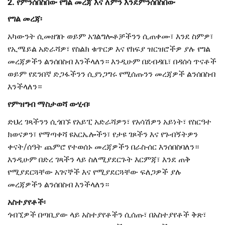
2. የምንሰበስበው የግል መረጃ እና ለምን እንደምንሰበስበው
የግል መረጃ፡
አካውንት ሲመዘገቡ ወይም አገልግሎቶቻችንን ሲጠቀሙ፣ እንደ ስምዎ፣
የኢሜይል አድራሻዎ፣ የስልክ ቁጥርዎ እና የክፍያ ዝርዝሮችዎ ያሉ የግል
መረጃዎችን ልንሰበስብ እንችላለን። እንዲሁም በደብዳቤ፣ በዳሰሳ ጥናቶች
ወይም የደንበኛ ድጋፋችንን ሲያነጋግሩ የሚሰጡንን መረጃዎች ልንሰበስብ
እንችላለን።
የምዝግብ ማስታወሻ ውሂብ፡
ድህረ ገጻችንን ሲጎበኙ የአይፒ አድራሻዎን፣ የአሳሽዎን አይነት፣ የስርዓተ
ክወናዎን፣ የማጣቀሻ ዩአርኤሎችን፣ የታዩ ገጾችን እና የጉብኝትዎን
ቀናት/ሰዓት ጨምሮ የተወሰኑ መረጃዎችን በራስ-ሰር እንሰበስባለን።
እንዲሁም በድረ ገጻችን ላይ ስለሚያደርጉት እርምጃ፣ እንደ ጠቅ
የሚያደርጓቸው አገናኞች እና የሚያደርጓቸው ፍለጋዎች ያሉ
መረጃዎችን ልንሰበስብ እንችላለን።
አስተያየቶች፡
ጎብኚዎች በጣቢያው ላይ አስተያየቶችን ሲሰጡ፣ በአስተያየቶች ቅጽ፣