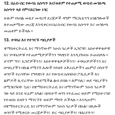
12. በራስ-ሰር የውሳኔ አሰጣጥ እና/ወይም የተጠቃሚ ውሂብ መገለጫ
አሰጣጥ ላይ የምናደርገው ነገር
ሁሉም የአባል መለያ መዳረሻ ደረጃዎች ዳግም ማርኬቲንግ አገልግሎቶች
ለተጠቃሚው መረጃ እንዲቀርብ በራስ-ሰር የውሳኔ አሰጣጥ እና መገለጫ
መጠቀም ይችላሉ።
13. ተባባሪ እና የተገናኙ ጣቢያዎች
ዌማስተርትራዴ እና ማንኛውም ንዑስ ጎራዎች አጋሮቹ፣ አስተዋዋቂዎቹ
እና ተባባሪዎቹ የተጠቃሚዎቻችንን ግላዊነት እንዲያከብሩ ይጠብቃሉ።
ሆኖም ግን፣ አጋሮቻችንን፣ አስተዋዋቂዎቻችንን፣ ተባባሪዎቻችንን እና
በጣቢያችን በኩል የሚገኙ ሌሎች የይዘት አቅራቢዎችን ጨምሮ ሶስተኛ
ወገኖች የራሳቸው የግላዊነት እና የውሂብ አሰባሰብ ፖሊሲዎች እና
ልምዶች ሊኖራቸው እንደሚችል ልብ ይበሉ። ለምሳሌ፣ ወደ ጣቢያችን
በሚጎበኙበት ጊዜ፣ በዌማስተርትራዴ እና በማንኛውም ንዑስ ጎራዎች
ገጽ ላይ እንደ ፍሬም አካል፣ በሶስተኛ ወገን የተፈጠረ ወይም የሚስተናገድ
የተወሰነ ይዘትን ማገናኘት ወይም ማየት ይችላሉ። እንዲሁም፣
በዌማስተርትራዴ እና በማንኛውም ንዑስ ጎራዎች በኩል፣ በሌሎች
ወገኖች የሚቀርቡ መረጃዎችን፣ ድር ጣቢያዎችን፣ ባህሪያትን፣