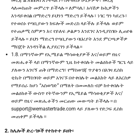
መረጃ ልንሰበስብ እንችላለን። በተወሰኑ ሁኔታዎች፣ መረጃ
ላለመስጠት መምረጥ ይችላሉ። ለምሳሌ፣ አሳሽዎ ኩኪዎችን
እንዳይቀበል በማድረግ ይህንን ማድረግ ይችላሉ፣ ነገር ግን ካደረጉ፣
የተወሰኑ የጣቢያውን ክፍሎች መድረስ ላይችሉ ይችላሉ ወይም
የተጠቃሚ ስምዎን እና የይለፍ ቃልዎን እንደገና እንዲያስገቡ ሊጠየቁ
ይችላሉ። ይህን ማድረግ የጣቢያውን ባህሪያት እንደ ምርጫዎችዎ
ማበጀት እንዳንችል ሊያደርገን ይችላል።
1.8. በማንኛውም የኢሜይል ማሳወቂያዎች እና/ወይም የዜና
መጽሔቶች ላይ በማንኛውም ጊዜ ከተቀበሉት መልዕክቶች ግርጌ ላይ
ያለውን አገናኝ ጠቅ በማድረግ፣ የማስወገጃ ጥያቄን በእገዛ ዴስክ
ቲኬት በማስገባት ወይም አገናኙ በተቀበሉት መልእክት ላይ ለእርስዎ
የማይሰራ ከሆነ “አስወግድ” በማለት በመመለስ ብቻ ከተቀበሉት
መልዕክቶች ውስጥ የትኛውንም የኢሜይል ማሳወቂያዎች እና/
ወይም የዜና መጽሔቶችን መርጠው መውጣት ይችላሉ። በ
support@wemastertrade.com
ላይ ያለውን የድጋፍ ዴስክ
መጠቀም ይችላሉ።
2. ከሌሎች ድረ-ገጾች የተከተተ ይዘት፡