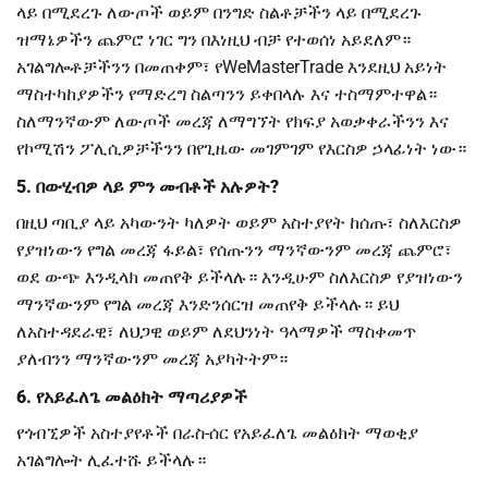
ላይ በሚደረጉ ለውጦች ወይም በንግድ ስልቶቻችን ላይ በሚደረጉ
ዝማኔዎችን ጨምሮ ነገር ግን በእነዚህ ብቻ የተወሰነ አይደለም።
አገልግሎቶቻችንን በመጠቀም፣ የWeMasterTrade እንደዚህ አይነት
ማስተካከያዎችን የማድረግ ስልጣንን ይቀበላሉ እና ተስማምተዋል።
ስለማንኛውም ለውጦች መረጃ ለማግኘት የክፍያ አወቃቀራችንን እና
የኮሚሽን ፖሊሲዎቻችንን በየጊዜው መገምገም የእርስዎ ኃላፊነት ነው።
5. በውሂብዎ ላይ ምን መብቶች አሉዎት?
በዚህ ጣቢያ ላይ አካውንት ካለዎት ወይም አስተያየት ከሰጡ፣ ስለእርስዎ
የያዝነውን የግል መረጃ ፋይል፣ የሰጡንን ማንኛውንም መረጃ ጨምሮ፣
ወደ ውጭ እንዲላክ መጠየቅ ይችላሉ። እንዲሁም ስለእርስዎ የያዝነውን
ማንኛውንም የግል መረጃ እንድንሰርዝ መጠየቅ ይችላሉ። ይህ
ለአስተዳደራዊ፣ ለህጋዊ ወይም ለደህንነት ዓላማዎች ማስቀመጥ
ያለብንን ማንኛውንም መረጃ አያካትትም።
6. የአይፈለጌ መልዕክት ማጣሪያዎች
የጎብኚዎች አስተያየቶች በራስ-ሰር የአይፈለጌ መልዕክት ማወቂያ
አገልግሎት ሊፈተሹ ይችላሉ።