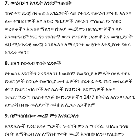
7. ውሂብዎን እንዴት እንደምንጠብቅ
በከፍተኛ ደረጃ በተጠበቁ አገልጋዮች ላይ የተሰራ የውሂብ ምትኬ አለን።
ለመተግበሪያዎች እና ለድር ጣቢያዎች የውሂብ ምስጠራ የምስክር
ወረቀቶችን እንጠቀማለን። የክፍያ መረጃዎን በአገልጋዮቻችን ላይ
አንመዘግብም ነገር ግን የሶስተኛ ወገን የግብይት ጋሪዎች እና መግቢያዎች
ይህ ሚስጥራዊ መረጃ እንደሌለን ለማረጋገጥ ውሂቡን እንዲያስተዳድሩ
እንፈቅዳለን።
8. ያለን የውሂብ ጥሰት ሂደቶች
የተወሰኑ አገሮችን እናግዳለን፣ ከመደበኛ የመግቢያ ልምዶች በላይ የሆኑ
የአይፒዎች በርካታ የመግቢያ ሙከራዎች፣ ያልተፈቀዱ የስር ሙከራዎች
ቋሚ የአይፒ ብሎኮች እና ሌሎች የደህንነት እርምጃዎች አሉ።
በተጨማሪም፣ ከአስተናጋጅ ኩባንያዎቻችን 24/7 ክትትል አለን። የአይፒ
አድራሻ በብዙ መለያዎች መካከል ሊጋራ አይችልም
9. በምንሰበስበው መረጃ ምን እናደርጋለን
እንደሌሎች የድር አሳታሚዎች፣ ጉብኝትዎን ለማሻሻል፣ የበለጠ ግላዊ
ይዘት ለማቅረብ እና ለማስተዋወቅ መረጃ እንሰበስባለን። የእርስዎን