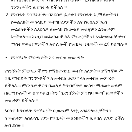
ግንኙነቶችን ሊያካትቱ ይችላሉ።
የግብይት ግንኙነቶች፡- በእርስዎ ፈቃድ፣ የግብይት ኢሜይሎችን፣
የመልእክት መላላኪያ መተግበሪያዎችን እና የኤስኤምኤስ
መልዕክቶችን ለእርስዎ ለመላክ የእውቂያ መረጃዎን ልንጠቀም
እንችላለን። እነዚህ መልዕክቶች ስለ ምርቶቻችን፣ አገልግሎቶቻችን፣
ማስተዋወቂያዎቻችን እና ሌሎች የግብይት ይዘቶች መረጃ ይሰጣሉ።
የግንኙነት ምርጫዎች እና መርጦ መውጣት
የግንኙነት ምርጫዎችዎን የማስተዳደር መብት አለዎት። በማንኛውም
ጊዜ የግብይት ግንኙነቶችን ለመቀበል ወይም ላለመቀበል መምረጥ
ይችላሉ። ምርጫዎችዎን በመለያ ቅንብሮችዎ ውስጥ ማዘመን ወይም
በኢሜይሎች ውስጥ የቀረቡትን "ከደንበኝነት ምዝገባ ውጣ" አገናኞችን
መጠቀም ይችላሉ።
እባክዎ ከግብይት ግንኙነቶች ቢወጡም እንኳ አገልግሎቶቻችንን
ለመጠቀም አስፈላጊ የሆኑ የግብይት መልዕክቶችን ሊቀበሉ እንደሚችሉ
ልብ ይበሉ።