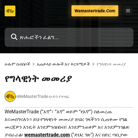
ወደ
Wemastertrade.Com
ይዘቱ
ዝለል
ሁሉም ስብስቦች
አጠቃላይ ውሎች እና ትርጓሜዎች
የግላዊነት መመሪያ
የግላዊነት መመሪያ
በWeMasterTrade ቡድን የተጻፈ
WeMasterTrade (“እኛ”፣ “እኛ” ወይም “የእኛ”) ስለመረጡ
እናመሰግናለን። ይህ የግላዊነት መመሪያ ድህረ ገጻችንን ሲጠቀሙ የግል
መረጃዎን እንዴት እንደምንሰበስብ፣ እንደምንጠቀም እና እንደምንገልጽ
ያብራራል፡
wemastertrade.com
("ድህረ ገጽ") እና በድር ጣቢያው