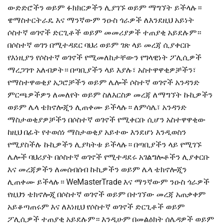
ውድድሮችን ወይም ፉክክርዎችን ሊያገኙ ወይም ማግኘት ይችላሉ።
ዌማስተርትራዴ እና ማንኛውም ንዑስ ጎራዎች ለእንደዚህ አይነት
ሶስተኛ ወገኖች ድርጊቶች ወይም መመሪያዎች ተጠያቂ አይደሉም።
በሶስተኛ ወገን በሚተዳደር ባህሪ ወይም ገጽ ላይ መረጃ ሲያቀርቡ
የእነዚያን የሶስተኛ ወገኖች የሚመለከታቸውን የግላዊነት ፖሊሲዎች
ማረጋገጥ አለብዎት። በጣቢያችን ላይ እያሉ፣ አስተዋዋቂዎቻችን፣
የማስተዋወቂያ አጋሮቻችን ወይም ሌሎች ሶስተኛ ወገኖች አንዳንድ
ምርጫዎችዎን ለመለየት ወይም ስለእርስዎ መረጃ ለማግኘት ኩኪዎችን
ወይም ሌላ ቴክኖሎጂን ሊጠቀሙ ይችላሉ። ለምሳሌ፣ አንዳንድ
ማስታወቂያዎቻችን በሶስተኛ ወገኖች የሚቀርቡ ሲሆን አስተዋዋቂው
ከዚህ በፊት የተወሰነ ማስታወቂያ አይተው እንደሆነ እንዲወስን
የሚያስችሉ ኩኪዎችን ሊያካትቱ ይችላሉ። በጣቢያችን ላይ የሚገኙ
ሌሎች ባህሪያት በሶስተኛ ወገኖች የሚተዳደሩ አገልግሎቶችን ሊያቀርቡ
እና መረጃዎችን ለመሰብሰብ ኩኪዎችን ወይም ሌላ ቴክኖሎጂን
ሊጠቀሙ ይችላሉ። WeMasterTrade እና ማንኛውም ንዑስ ጎራዎች
የዚህን ቴክኖሎጂ በሶስተኛ ወገኖች ወይም በተገኘው መረጃ አጠቃቀም
አይቆጣጠሩም እና ለእነዚህ የሶስተኛ ወገኖች ድርጊቶች ወይም
ፖሊሲዎች ተጠያቂ አይደሉም። እንዲሁም በመልዕክት ሰሌዳዎች ወይም