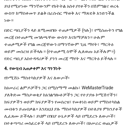
ይህ የሚሆነው ማንኛውንም የክትትል አስተያየቶችን በሽምግልና ወረፋ
ውስጥ ከማስቀመጥ ይልቅ በራስ-ሰር ማወቅ እና ማጽደቅ እንድንችል
ነው።
በድር ጣቢያችን ላይ ለሚመዘገቡ ተጠቃሚዎች (ካሉ)፣ የሚሰጡትን የግል
መረጃ በተጠቃሚ መገለጫቸው ውስጥ እናከማቻለን። ሁሉም
ተጠቃሚዎች የግል መረጃቸውን በማንኛውም ጊዜ ማየት፣ ማርትዕ
ወይም መሰረዝ ይችላሉ። (የተጠቃሚ ስሞች ሊለወጡ አይችሉም።)
የድር ጣቢያ አስተዳዳሪዎች ያንን መረጃ ማየት እና ማርትዕ ይችላሉ።
4. የውሂብ አጠቃቀም እና ግንኙነት
የኮሚሽኑ ማስተካከያዎች እና ለውጦች፡
ከአሠራር ልምዶቻችን ጋር በሚስማማ መልኩ፣ WeMasterTrade
ያለቅድመ ማስታወቂያ ከአገልግሎቶቻችን ጋር የተያያዙ ኮሚሽኖችን፣
ክፍያዎችን ወይም ክፍያዎችን የመሰረዝ፣ የመቀነስ ወይም የማስተካከል
መብቱን ይጠብቃል። እንደዚህ ያሉ ማስተካከያዎች በተለያዩ ምክንያቶች
ሊፈጸሙ ይችላሉ፣ ይህም በገበያ ሁኔታዎች ላይ በሚደረጉ ለውጦች፣
በተቆጣጣሪ መስፈርቶች ላይ በሚደረጉ ለውጦች፣ በአሠራር ወጪዎች