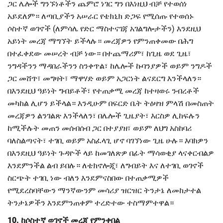
ጋር ሌሎች ግንኙነቶችን ጨምሮ ነገር ግን በእነዚህ ብቻ የተወሰነ
አይደለም። ለጣቢያችን አሠራር የቴክኒክ ድጋፍ የሚሰጡ የተወሰኑ
ሶስተኛ ወገኖች (ለምሳሌ የድር ማስተናገጃ አገልግሎታችን) እንደዚህ
አይነት መረጃ ማግኘት ይችላሉ። መረጃዎን የምንጠቀመው በሕግ
በተፈቀደው መሠረት ብቻ ነው። በተጨማሪም፣ ከጊዜ ወደ ጊዜ፣
ንግዳችንን ማዳበራችንን ስንቀጥል፣ ከሌሎች ኩባንያዎች ወይም ንግዶች
ጋር መሸጥ፣ መግዛት፣ ማዋሃድ ወይም አጋርነት ልናደርግ እንችላለን።
በእንደዚህ ዓይነት ግብይቶች፣ የተጠቃሚ መረጃ ከተዛወሩ ንብረቶች
መካከል ሊሆን ይችላል። እንዲሁም በፍርድ ቤት ትዕዛዝ ምላሽ በመስጠት
መረጃዎን ልንገልጽ እንችላለን፣ በሌሎች ጊዜያት፣ እርስዎ ሊከፍሉን
ከሚችሉት መጠን መሰብሰብ ጋር በተያያዘ፣ ወይም ለህግ አስከባሪ
ባለስልጣናት፣ ተገቢ ወይም አስፈላጊ ሆኖ ባገኘነው ጊዜ ሁሉ። እባክዎን
በእንደዚህ ዓይነት ጉዳዮች ላይ ከመገለጽዎ በፊት ማሳወቂያ ላናቀርብልዎ
እንደምንችል ልብ ይበሉ። ለቴክኖሎጂ፣ ለግብይት እና ለተገቢ ወገኖች
ስርጭት ተገቢ ነው ብለን እንደምናስበው በተጠቃሚዎች
የሚደረስባቸውን ማንኛውንም መሳሪያ ዝርዝር ትንታኔ ለመከታተል
ትንታኔዎችን እንደምንጠቀም ተረድተው ተስማምተዋል።
10. ከሶስተኛ ወገኖች መረጃ የምንቀበል