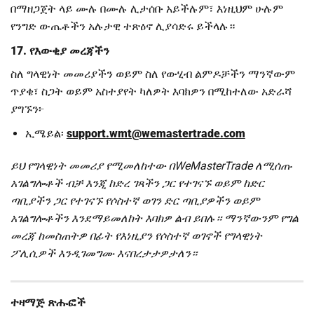
በማዘጋጀት ላይ ሙሉ በሙሉ ሊታሰቡ አይችሉም፣ እነዚህም ሁሉም
የንግድ ውጤቶችን አሉታዊ ተጽዕኖ ሊያሳድሩ ይችላሉ።
17. የእውቂያ መረጃችን
ስለ ግላዊነት መመሪያችን ወይም ስለ የውሂብ ልምዶቻችን ማንኛውም
ጥያቄ፣ ስጋት ወይም አስተያየት ካለዎት እባክዎን በሚከተለው አድራሻ
ያግኙን፦
ኢሜይል፡
support.wmt@wemastertrade.com
ይህ የግላዊነት መመሪያ የሚመለከተው በWeMasterTrade ለሚሰጡ
አገልግሎቶች ብቻ እንጂ ከድረ ገጻችን ጋር የተገናኙ ወይም ከድር
ጣቢያችን ጋር የተገናኙ የሶስተኛ ወገን ድር ጣቢያዎችን ወይም
አገልግሎቶችን እንደማይመለከት እባክዎ ልብ ይበሉ። ማንኛውንም የግል
መረጃ ከመስጠትዎ በፊት የእነዚያን የሶስተኛ ወገኖች የግላዊነት
ፖሊሲዎች እንዲገመግሙ እናበረታታዎታለን።
ተዛማጅ ጽሑፎች