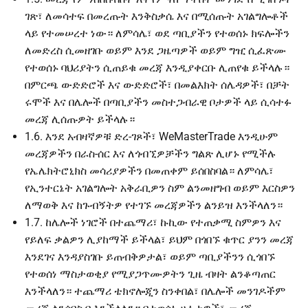
ገጽ፣ ለመሳተፍ በመረጡት እንቅስቃሴ እና በሚሰጡት አገልግሎቶች
ላይ የተመሠረተ ነው። ለምሳሌ፣ ወደ ጣቢያችን የተወሰኑ ክፍሎችን
ለመድረስ ሲመዘገቡ ወይም እንደ ጋዜጣዎች ወይም ግዢ ሲፈጽሙ
የተወሰኑ ባህሪያትን ሲጠይቁ መረጃ እንዲያቀርቡ ሊጠየቁ ይችላሉ።
በምርጫ ውድድሮች እና ውድድሮች፣ በመልእክት ሰሌዳዎች፣ በቻት
ሩሞች እና በሌሎች በጣቢያችን መስተጋብራዊ ቦታዎች ላይ ሲሳተፉ
መረጃ ሊሰጡዎት ይችላሉ።
1.6. እንደ አብዛኛዎቹ ድረ-ገጾች፣ WeMasterTrade እንዲሁም
መረጃዎችን በራስ-ሰር እና ለጎብኚዎቻችን ግልጽ ሊሆኑ የሚችሉ
የኤሌክትሮኒክስ መሳሪያዎችን በመጠቀም ይሰበስባል። ለምሳሌ፣
የኢንተርኔት አገልግሎት አቅራቢዎን ስም ልንመዘግብ ወይም እርስዎን
ለማወቅ እና ከጉብኝትዎ የተገኙ መረጃዎችን ልንይዝ እንችላለን።
1.7. ከሌሎች ነገሮች በተጨማሪ፣ ኩኪው የተጠቃሚ ስምዎን እና
የይለፍ ቃልዎን ሊያከማች ይችላል፣ ይህም በጎበኙ ቁጥር ያንን መረጃ
እንደገና እንዳያስገቡ ይጠብቅዎታል፣ ወይም ጣቢያችንን ሲጎበኙ
የተወሰነ ማስታወቂያ የሚያጋጥሙዎትን ጊዜ ብዛት ልንቆጣጠር
እንችላለን። ተጨማሪ ቴክኖሎጂን ስንቀበል፣ በሌሎች መንገዶችም