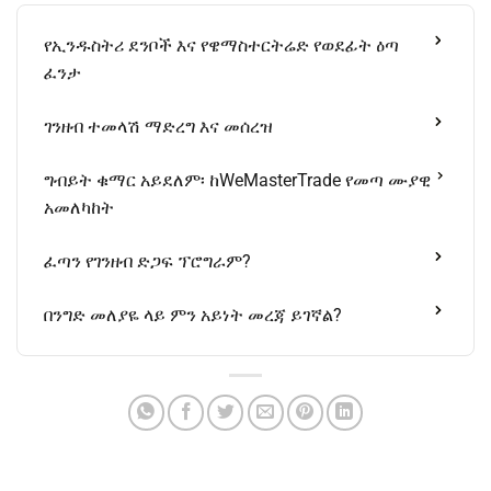
የኢንዱስትሪ ደንቦች እና የዌማስተርትሬድ የወደፊት ዕጣ
ፈንታ
ገንዘብ ተመላሽ ማድረግ እና መሰረዝ
ግብይት ቁማር አይደለም፡ ከWeMasterTrade የመጣ ሙያዊ
አመለካከት
ፈጣን የገንዘብ ድጋፍ ፕሮግራም?
በንግድ መለያዬ ላይ ምን አይነት መረጃ ይገኛል?