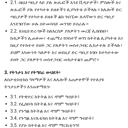
2.1. በዚህ ጣቢያ ላይ ያሉ ጽሑፎች እንደ ቪዲዮዎች፣ ምስሎች እና
ጽሑፎች ያሉ የተካተቱ ይዘቶችን ሊያካትቱ ይችላሉ። ከሌሎች ድር
ጣቢያዎች የተካተቱ ይዘቶች ልክ ጎብኚው ሌላኛውን ድር ጣቢያ
እንደጎበኘው ሁሉ በተመሳሳይ መንገድ ይሰራሉ።
2.2. እነዚህ ድረ-ገጾች ስለእርስዎ ያለዎትን መረጃ ሊሰበስቡ፣
ኩኪዎችን ሊጠቀሙ፣ ተጨማሪ የሶስተኛ ወገን ክትትል ሊያካትቱ እና
ከዚያ የተከተተ ይዘት ጋር ያለዎትን መስተጋብር ሊከታተሉ ይችላሉ፣
ይህም አካውንት ካለዎት እና ወደዚያ ድር ጣቢያ ከገቡ ከተካተተው
ይዘት ጋር ያለዎትን መስተጋብር መከታተልን ጨምሮ።
3. የትንታኔ እና የትግበራ ውህደት፡
ለስታቲስቲክስ ዓላማዎች እና ለሌሎች አጠቃቀሞች የተለያዩ
ትንታኔዎችን እንጠቀማለን፡
3.1. የትዊተር ክትትል እና ዳግም ግብይት፤
3.2. የፌስቡክ ክትትል እና ዳግም ግብይት፤
3.3. የጉግል ክትትል እና ዳግም ግብይት፤
3.4. የጉግል አናሌቲክስ ክትትል እና ዳግም ግብይት፤
3.5. የያሁ ክትትል እና ዳግም ማርኬቲንግ፤