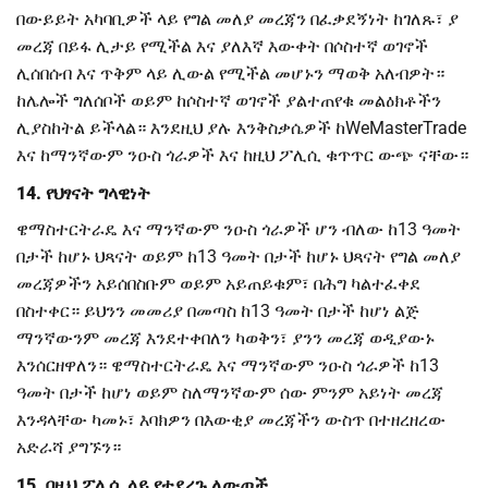
በውይይት አካባቢዎች ላይ የግል መለያ መረጃን በፈቃደኝነት ከገለጹ፣ ያ
መረጃ በይፋ ሊታይ የሚችል እና ያለእኛ እውቀት በሶስተኛ ወገኖች
ሊሰበሰብ እና ጥቅም ላይ ሊውል የሚችል መሆኑን ማወቅ አለብዎት።
ከሌሎች ግለሰቦች ወይም ከሶስተኛ ወገኖች ያልተጠየቁ መልዕክቶችን
ሊያስከትል ይችላል። እንደዚህ ያሉ እንቅስቃሴዎች ከWeMasterTrade
እና ከማንኛውም ንዑስ ጎራዎች እና ከዚህ ፖሊሲ ቁጥጥር ውጭ ናቸው።
14. የህፃናት ግላዊነት
ዌማስተርትራዴ እና ማንኛውም ንዑስ ጎራዎች ሆን ብለው ከ13 ዓመት
በታች ከሆኑ ህጻናት ወይም ከ13 ዓመት በታች ከሆኑ ህጻናት የግል መለያ
መረጃዎችን አይሰበስቡም ወይም አይጠይቁም፣ በሕግ ካልተፈቀደ
በስተቀር። ይህንን መመሪያ በመጣስ ከ13 ዓመት በታች ከሆነ ልጅ
ማንኛውንም መረጃ እንደተቀበለን ካወቅን፣ ያንን መረጃ ወዲያውኑ
እንሰርዘዋለን። ዌማስተርትራዴ እና ማንኛውም ንዑስ ጎራዎች ከ13
ዓመት በታች ከሆነ ወይም ስለማንኛውም ሰው ምንም አይነት መረጃ
እንዳላቸው ካመኑ፣ እባክዎን በእውቂያ መረጃችን ውስጥ በተዘረዘረው
አድራሻ ያግኙን።
15. በዚህ ፖሊሲ ላይ የተደረጉ ለውጦች