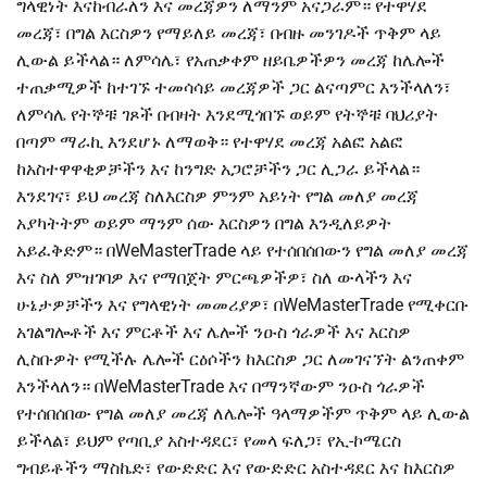
ግላዊነት እናከብራለን እና መረጃዎን ለማንም አናጋራም። የተዋሃደ
መረጃ፣ በግል እርስዎን የማይለይ መረጃ፣ በብዙ መንገዶች ጥቅም ላይ
ሊውል ይችላል። ለምሳሌ፣ የአጠቃቀም ዘይቤዎችዎን መረጃ ከሌሎች
ተጠቃሚዎች ከተገኙ ተመሳሳይ መረጃዎች ጋር ልናጣምር እንችላለን፣
ለምሳሌ የትኞቹ ገጾች በብዛት እንደሚጎበኙ ወይም የትኞቹ ባህሪያት
በጣም ማራኪ እንደሆኑ ለማወቅ። የተዋሃደ መረጃ አልፎ አልፎ
ከአስተዋዋቂዎቻችን እና ከንግድ አጋሮቻችን ጋር ሊጋራ ይችላል።
እንደገና፣ ይህ መረጃ ስለእርስዎ ምንም አይነት የግል መለያ መረጃ
አያካትትም ወይም ማንም ሰው እርስዎን በግል እንዲለይዎት
አይፈቅድም። በWeMasterTrade ላይ የተሰበሰበውን የግል መለያ መረጃ
እና ስለ ምዝገባዎ እና የማበጀት ምርጫዎችዎ፣ ስለ ውላችን እና
ሁኔታዎቻችን እና የግላዊነት መመሪያዎ፣ በWeMasterTrade የሚቀርቡ
አገልግሎቶች እና ምርቶች እና ሌሎች ንዑስ ጎራዎች እና እርስዎ
ሊስቡዎት የሚችሉ ሌሎች ርዕሶችን ከእርስዎ ጋር ለመገናኘት ልንጠቀም
እንችላለን። በWeMasterTrade እና በማንኛውም ንዑስ ጎራዎች
የተሰበሰበው የግል መለያ መረጃ ለሌሎች ዓላማዎችም ጥቅም ላይ ሊውል
ይችላል፣ ይህም የጣቢያ አስተዳደር፣ የመላ ፍለጋ፣ የኢ-ኮሜርስ
ግብይቶችን ማስኬድ፣ የውድድር እና የውድድር አስተዳደር እና ከእርስዎ