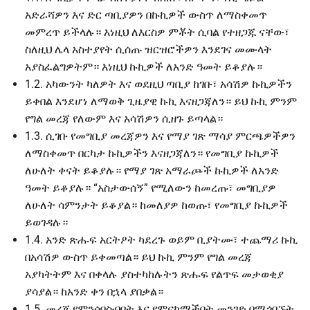
አድራሻዎን እና ድር ጣቢያዎን በኩኪዎች ውስጥ ለማስቀመጥ
መምረጥ ይችላሉ። እነዚህ ለእርስዎ ምቾት ሲባል የተዘጋጁ ናቸው፣
ስለዚህ ሌላ አስተያየት ሲሰጡ ዝርዝሮችዎን እንደገና መሙላት
አያስፈልግዎትም። እነዚህ ኩኪዎች ለአንድ ዓመት ይቆያሉ።
1.2. አካውንት ካለዎት እና ወደዚህ ጣቢያ ከገቡ፣ አሳሽዎ ኩኪዎችን
ይቀበል እንደሆነ ለማወቅ ጊዜያዊ ኩኪ እናዘጋጃለን። ይህ ኩኪ ምንም
የግል መረጃ የለውም እና አሳሽዎን ሲዘጉ ይጣላል።
1.3. ሲገቡ የመግቢያ መረጃዎን እና የማያ ገጽ ማሳያ ምርጫዎችዎን
ለማስቀመጥ በርካታ ኩኪዎችን እናዘጋጃለን። የመግቢያ ኩኪዎች
ለሁለት ቀናት ይቆያሉ። የማያ ገጽ አማራጮች ኩኪዎች ለአንድ
ዓመት ይቆያሉ። “አስታውሰኝ” የሚለውን ከመረጡ፣ መግቢያዎ
ለሁለት ሳምንታት ይቆያል። ከመለያዎ ከወጡ፣ የመግቢያ ኩኪዎች
ይወገዳሉ።
1.4. አንድ ጽሑፍ አርትዖት ካደረጉ ወይም ቢያትሙ፣ ተጨማሪ ኩኪ
በአሳሽዎ ውስጥ ይቀመጣል። ይህ ኩኪ ምንም የግል መረጃ
አያካትትም እና በቀላሉ ያስተካከሉትን ጽሑፍ የልጥፍ መታወቂያ
ያሳያል። ከአንድ ቀን በኋላ ያበቃል።
1.5. መረጃ የምንሰበስብበት እና የምናከማችበት መንገድ በሚጎበኙት