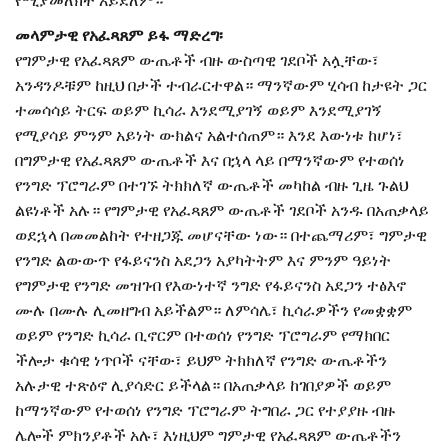
የሚያመለክት አይደለም።
መላምታዊ የአፈጻጸም ይፋ ማድረግ፡
የግምታዊ የአፈጻጸም ውጤቶች ብዙ ውስጣዊ ገደቦች አሏቸው፣
አንዳንዶቹም ከዚህ በታች ተብራርተዋል። ማንኛውም ሂሳብ ከታዩት ጋር
ተመሳሳይ ትርፍ ወይም ኪሳራ እንደሚያገኝ ወይም እንደሚያገኝ
የሚያሳይ ምንም አይነት ውክልና አልተሰጠም። እንደ እውነቱ ከሆነ፣
በግምታዊ የአፈጻጸም ውጤቶች እና በኋላ ላይ በማንኛውም የተወሰነ
የንግድ ፕሮግራም በተገኙ ትክክለኛ ውጤቶች መካከል ብዙ ጊዜ ጉልህ
ልዩነቶች አሉ። የግምታዊ የአፈጻጸም ውጤቶች ገደቦች አንዱ በአጠቃላይ
ወደኋላ በመመልከት የተዘጋጁ መሆናቸው ነው። በተጨማሪም፣ ግምታዊ
የንግድ ልውውጥ የፋይናንስ አደጋን አያካትትም እና ምንም ዓይነት
የግምታዊ የንግድ መዝገብ የእውነተኛ ንግድ የፋይናንስ አደጋን ተፅእኖ
ሙሉ በሙሉ ሊመዘግብ አይችልም። ለምሳሌ፣ ኪሳራዎችን የመቋቋም
ወይም የንግድ ኪሳራ ቢኖርም በተወሰነ የንግድ ፕሮግራም የማክበር
ችሎታ ቁሳዊ ነጥቦች ናቸው፣ ይህም ትክክለኛ የንግድ ውጤቶችን
አሉታዊ ተጽዕኖ ሊያሳድር ይችላል። በአጠቃላይ ከገበያዎች ወይም
ከማንኛውም የተወሰነ የንግድ ፕሮግራም ትግበራ ጋር የተያያዙ ብዙ
ሌሎች ምክንያቶች አሉ፣ እነዚህም ግምታዊ የአፈጻጸም ውጤቶችን