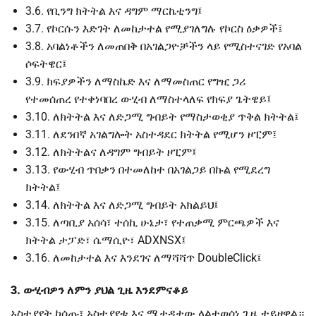
3.6. የቢንግ ክትትል እና ዳግም ማርኬቲንግ፤
3.7. የኮርሱን እድገት ለመከታተል የሚያገለግሉ የኮርስ ዕቃዎች፤
3.8. አባልነቶችን ለመጠበቅ በአገልጋዮቻችን ላይ የሚስተናገድ የአባል
ሶፍትዌር፤
3.9. ክፍያዎችን ለማስኬድ እና ለማመስጠር የግዢ ጋሪ
የተመሰጠረ የተቀነባበረ ውሂብ ለማስተላለፍ የክፍያ ጌትዌይ፤
3.10. ለክትትል እና ለድጋሚ ግብይት የማስታወቂያ ጥቅል ክትትል፤
3.11. ለደንበኛ አገልግሎት አስተዳደር ክትትል የሚሆን ዞፒም፤
3.12. ለክትትልና ለዳግም ግብይት ዞፒም፤
3.13. የውሂብ ጥበቃን በተመለከተ በአገልጋይ በኩል የሚደረግ
ክትትል፤
3.14. ለክትትል እና ለድጋሚ ግብይት አክልይህ፤
3.15. ለጣቢያ አሰሳ፣ ተሰኪ ሁኔታ፣ የተጠቃሚ ምርጫዎች እና
ክትትል ታፓድ፣ ሴማሲዮ፣ ADXNSX፤
3.16. ለመከታተል እና እንደገና ለማሻሻጥ DoubleClick፤
3. ውሂብዎን ለምን ያህል ጊዜ እንደምናቆይ
አስተያየት ከሰጡ፣ አስተያየቱ እና ሜታዳታው ላልተወሰነ ጊዜ ተይዘዋል።