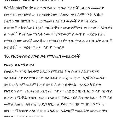
WeMasterTrade እና ማንኛውም ንዑስ ጎራዎች ይህንን መመሪያ
የመቀየር መብታቸው የተጠበቀ ነው። ለውጦችን ለማግኘት እባክዎ
ይህንን ገጽ በየጊዜው ያረጋግጡ። በእነዚህ ውሎች ላይ የተደረጉ
ለውጦችን ከተለጠፉ በኋላ ጣቢያችንን መጠቀምዎን መቀጠልዎ እነዚያን
ለውጦች ይቀበላሉ ማለት ነው። ማንኛውም ለውጥ ከመደረጉ በፊት
የተሰበሰበው መረጃ መረጃው በተሰበሰበበት ጊዜ ተግባራዊ በነበሩት ደንቦች
እና ህጎች መሠረት ጥቅም ላይ ይውላል።
16. የኢንዱስትሪ ደንብ ይፋ የማድረግ መስፈርቶች
የአደጋ ይፋ ማድረግ፡
የወደፊት ንግድ ከፍተኛ አደጋን የሚያስከትል ሲሆን ለእያንዳንዱ
ባለሀብት አይደለም። አንድ ባለሀብት ከመጀመሪያው ኢንቨስትመንት
በላይ ሁሉንም ወይም ከዚያ በላይ ሊያጣ ይችላል። የአደጋ ካፒታል
የአንድን ሰው የፋይናንስ ደህንነት ወይም የአኗኗር ዘይቤ አደጋ ላይ ሳይጥል
ሊጠፋ የሚችል ገንዘብ ነው። የአደጋ ካፒታል ብቻ ለንግድ ስራ ጥቅም ላይ
መዋል አለበት እና በቂ የአደጋ ካፒታል ያላቸው ብቻ ግብይትን ግምት
ውስጥ ማስገባት አለባቸው። ያለፈው አፈፃፀም የወደፊት ውጤቶችን