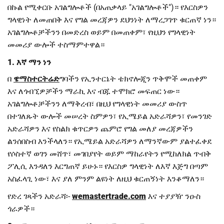
በኩል የሚቀርቡ አገልግሎቶች (በአጠቃላይ "አገልግሎቶች")። የእርስዎን
ግላዊነት ለመጠበቅ እና የግል መረጃዎን ደህንነት ለማረጋገጥ ቁርጠኛ ነን።
አገልግሎቶቻችንን በመድረስ ወይም በመጠቀም፣ የዚህን የግላዊነት
መመሪያ ውሎች ተስማምተዋል።
1. እኛ ማን ነን
በ
ዌማስተርትሬድ
ግባችን የኢንተርኔት ቴክኖሎጂን ጥቅሞች መጠቀም
እና ለጎብኚዎቻችን ማራኪ እና ብጁ ተሞክሮ መፍጠር ነው።
አገልግሎቶቻችንን ለማቅረብ፣ በዚህ የግላዊነት መመሪያ ውስጥ
በተገለጹት ውሎች መሠረት ስምዎን፣ የኢሜይል አድራሻዎን፣ የመንገድ
አድራሻዎን እና የስልክ ቁጥርዎን ጨምሮ የግል መለያ መረጃዎችን
ልንሰበስብ እንችላለን። የኢሜይል አድራሻዎን ለማንኛውም ያልተፈቀደ
የሶስተኛ ወገን መሸጥ፣ መገበያየት ወይም ማከራየትን የሚከለክል ጥብቅ
ፖሊሲ እንዳለን እርግጠኛ ይሁኑ። የእርስዎ ግላዊነት ለእኛ እጅግ በጣም
አስፈላጊ ነው፣ እና ያለ ምንም ልዩነት ለዚህ ቁርጠኝነት እንቆማለን።
የድረ ገጻችን አድራሻ፡-
wemastertrade.com
እና ተያያዥ ንዑስ
ጎራዎች።