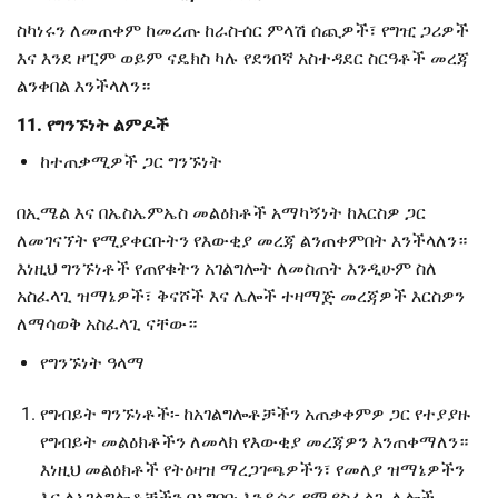
ስካነሩን ለመጠቀም ከመረጡ ከራስ-ሰር ምላሽ ሰጪዎች፣ የግዢ ጋሪዎች
እና እንደ ዞፒም ወይም ናዴክስ ካሉ የደንበኛ አስተዳደር ስርዓቶች መረጃ
ልንቀበል እንችላለን።
11. የግንኙነት ልምዶች
ከተጠቃሚዎች ጋር ግንኙነት
በኢሜል እና በኤስኤምኤስ መልዕክቶች አማካኝነት ከእርስዎ ጋር
ለመገናኘት የሚያቀርቡትን የእውቂያ መረጃ ልንጠቀምበት እንችላለን።
እነዚህ ግንኙነቶች የጠየቁትን አገልግሎት ለመስጠት እንዲሁም ስለ
አስፈላጊ ዝማኔዎች፣ ቅናሾች እና ሌሎች ተዛማጅ መረጃዎች እርስዎን
ለማሳወቅ አስፈላጊ ናቸው።
የግንኙነት ዓላማ
የግብይት ግንኙነቶች፡- ከአገልግሎቶቻችን አጠቃቀምዎ ጋር የተያያዙ
የግብይት መልዕክቶችን ለመላክ የእውቂያ መረጃዎን እንጠቀማለን።
እነዚህ መልዕክቶች የትዕዛዝ ማረጋገጫዎችን፣ የመለያ ዝማኔዎችን
እና ለአገልግሎቶቻችን በአግባቡ እንዲሰሩ የሚያስፈልጉ ሌሎች