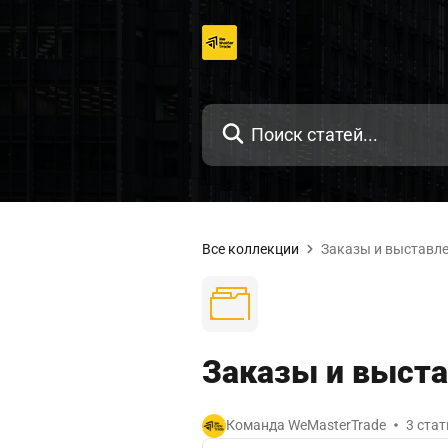
Перейти
к
содержанию
Все коллекции
Заказы и выставле
Заказы и выста
Команда WeMasterTrade
3 стат