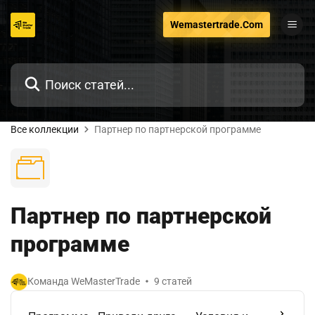
Перейти
Wemastertrade.Com
к
содержанию
Все коллекции
Партнер по партнерской программе
Партнер по партнерской
программе
Команда WeMasterTrade
9 статей