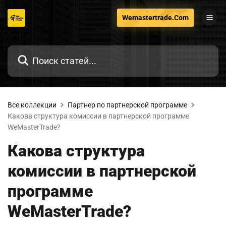
Перейти
Wemastertrade.Com
к
содержанию
Все коллекции
Партнер по партнерской программе
Какова структура комиссии в партнерской программе
WeMasterTrade?
Какова структура
комиссии в партнерской
программе
WeMasterTrade?