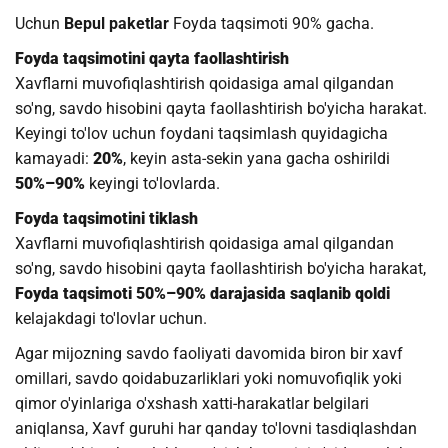
Uchun
Bepul paketlar
Foyda taqsimoti 90% gacha.
Foyda taqsimotini qayta faollashtirish
Xavflarni muvofiqlashtirish qoidasiga amal qilgandan
so'ng, savdo hisobini qayta faollashtirish bo'yicha harakat.
Keyingi to'lov uchun foydani taqsimlash quyidagicha
kamayadi:
20%
, keyin asta-sekin yana gacha oshirildi
50%–90%
keyingi to'lovlarda.
Foyda taqsimotini tiklash
Xavflarni muvofiqlashtirish qoidasiga amal qilgandan
so'ng, savdo hisobini qayta faollashtirish bo'yicha harakat,
Foyda taqsimoti 50%–90% darajasida saqlanib qoldi
kelajakdagi to'lovlar uchun.
Agar mijozning savdo faoliyati davomida biron bir xavf
omillari, savdo qoidabuzarliklari yoki nomuvofiqlik yoki
qimor o'yinlariga o'xshash xatti-harakatlar belgilari
aniqlansa, Xavf guruhi har qanday to'lovni tasdiqlashdan