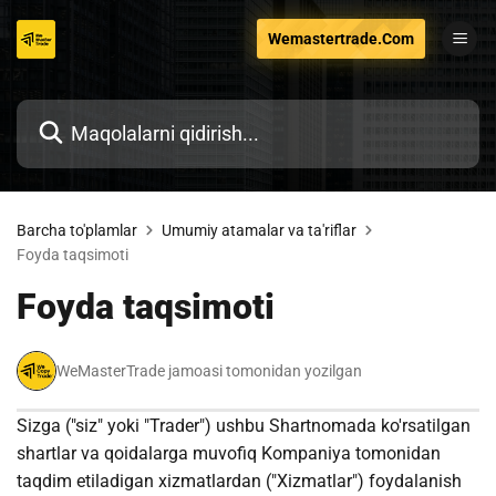
Tarkibga
Wemastertrade.Com
o'tish
Barcha to'plamlar
Umumiy atamalar va ta'riflar
Foyda taqsimoti
Foyda taqsimoti
WeMasterTrade jamoasi tomonidan yozilgan
Sizga ("siz" yoki "Trader") ushbu Shartnomada ko'rsatilgan
shartlar va qoidalarga muvofiq Kompaniya tomonidan
taqdim etiladigan xizmatlardan ("Xizmatlar") foydalanish