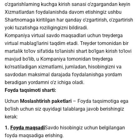
o'zgarishlarning kuchga kirish sanasi o'zgargandan keyin
Xizmatlardan foydalanishda davom etishingiz ushbu
Shartnomaga kiritilgan har qanday o'zgartirish, o'zgartirish
yoki tuzatishga roziligingizni bildiradi.
Kompaniya virtual savdo maqsadlari uchun treyderga
virtual mablag'larini taqdim etadi. Treyder tomonidan bir
martalik to'lov sifatida to'lanishi shart bo'lgan kirish to'lovi
mavjud bo'lib, u Kompaniya tomonidan treyderga
ko'rsatiladigan xizmatlarni, jumladan, hisobingizni va
savdodan maksimal darajada foydalanishga yordam
beradigan yordamni o'z ichiga oladi.
Foyda taqsimoti sharti:
Uchun
Moslashtirish paketlari
– Foyda taqsimotiga ega
bo'lish uchun siz quyidagi talablarga javob berishingiz
kerak:
1.
Foyda maqsadi
Savdo hisobingiz uchun belgilangan
foyda maqsadiga erishing.