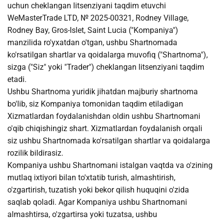
uchun cheklangan litsenziyani taqdim etuvchi
WeMasterTrade LTD, № 2025-00321, Rodney Village,
Rodney Bay, Gros-Islet, Saint Lucia ("Kompaniya")
manzilida ro'yxatdan o'tgan, ushbu Shartnomada
ko'rsatilgan shartlar va qoidalarga muvofiq ("Shartnoma"),
sizga ("Siz" yoki "Trader") cheklangan litsenziyani taqdim
etadi.
Ushbu Shartnoma yuridik jihatdan majburiy shartnoma
bo'lib, siz Kompaniya tomonidan taqdim etiladigan
Xizmatlardan foydalanishdan oldin ushbu Shartnomani
o'qib chiqishingiz shart. Xizmatlardan foydalanish orqali
siz ushbu Shartnomada ko'rsatilgan shartlar va qoidalarga
rozilik bildirasiz.
Kompaniya ushbu Shartnomani istalgan vaqtda va o'zining
mutlaq ixtiyori bilan to'xtatib turish, almashtirish,
o'zgartirish, tuzatish yoki bekor qilish huquqini o'zida
saqlab qoladi. Agar Kompaniya ushbu Shartnomani
almashtirsa, o'zgartirsa yoki tuzatsa, ushbu