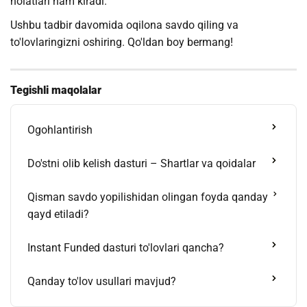
holatlari ham kiradi.
Ushbu tadbir davomida oqilona savdo qiling va
to'lovlaringizni oshiring. Qo'ldan boy bermang!
Tegishli maqolalar
Ogohlantirish
Do'stni olib kelish dasturi – Shartlar va qoidalar
Qisman savdo yopilishidan olingan foyda qanday
qayd etiladi?
Instant Funded dasturi to'lovlari qancha?
Qanday to'lov usullari mavjud?