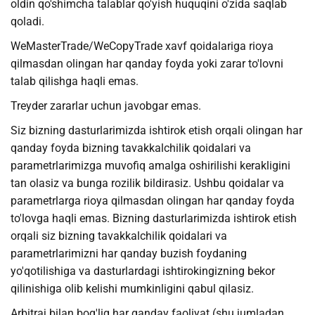
oldin qo'shimcha talablar qo'yish huquqini o'zida saqlab
qoladi.
WeMasterTrade/WeCopyTrade xavf qoidalariga rioya
qilmasdan olingan har qanday foyda yoki zarar to'lovni
talab qilishga haqli emas.
Treyder zararlar uchun javobgar emas.
Siz bizning dasturlarimizda ishtirok etish orqali olingan har
qanday foyda bizning tavakkalchilik qoidalari va
parametrlarimizga muvofiq amalga oshirilishi kerakligini
tan olasiz va bunga rozilik bildirasiz. Ushbu qoidalar va
parametrlarga rioya qilmasdan olingan har qanday foyda
to'lovga haqli emas. Bizning dasturlarimizda ishtirok etish
orqali siz bizning tavakkalchilik qoidalari va
parametrlarimizni har qanday buzish foydaning
yo'qotilishiga va dasturlardagi ishtirokingizning bekor
qilinishiga olib kelishi mumkinligini qabul qilasiz.
Arbitraj bilan bog'liq har qanday faoliyat (shu jumladan,