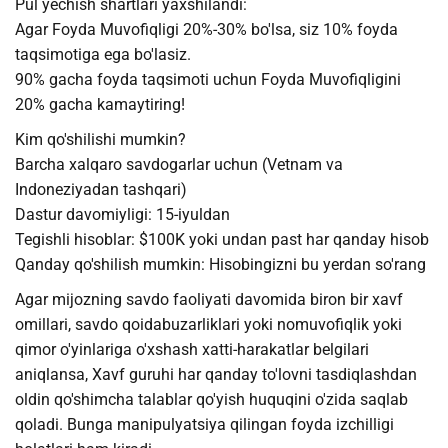
Pul yechish shartlari yaxshilandi:
Agar Foyda Muvofiqligi 20%-30% bo'lsa, siz 10% foyda
taqsimotiga ega bo'lasiz.
90% gacha foyda taqsimoti uchun Foyda Muvofiqligini
20% gacha kamaytiring!
Kim qo'shilishi mumkin?
Barcha xalqaro savdogarlar uchun (Vetnam va
Indoneziyadan tashqari)
Dastur davomiyligi: 15-iyuldan
Tegishli hisoblar: $100K yoki undan past har qanday hisob
Qanday qo'shilish mumkin: Hisobingizni bu yerdan so'rang
Agar mijozning savdo faoliyati davomida biron bir xavf
omillari, savdo qoidabuzarliklari yoki nomuvofiqlik yoki
qimor o'yinlariga o'xshash xatti-harakatlar belgilari
aniqlansa, Xavf guruhi har qanday to'lovni tasdiqlashdan
oldin qo'shimcha talablar qo'yish huquqini o'zida saqlab
qoladi. Bunga manipulyatsiya qilingan foyda izchilligi