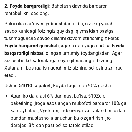
2.
Foyda barqarorligi
:
Baholash davrida barqaror
rentabellikni saqlang.
Pulni olish so'rovini yuborishdan oldin, siz eng yaxshi
savdo kunidagi foizingiz quyidagi qiymatdan pastga
tushmaguncha savdo qilishni davom ettirishingiz kerak.
Foyda barqarorligi nisbati
, agar u dan yuqori bo'lsa
Foyda
barqarorligi nisbati
olingan umumiy foydangizdan. Agar
siz ushbu ko'rsatmalarga rioya qilmasangiz, bizning
Xatarlarni boshqarish guruhimiz sizning so'rovingizni rad
etadi.
Uchun
51010 ta paket,
Foyda taqsimoti 90% gacha
Agar ijro darajasi 6% dan past bo'lsa, 510Zero
paketining ijroga asoslangan mukofoti barqaror 10% ga
kamaytiriladi, Vyetnam, Indoneziya va Tailand mijozlari
bundan mustasno, ular uchun bu o'zgartirish ijro
darajasi 8% dan past bo'lsa tatbiq etiladi.