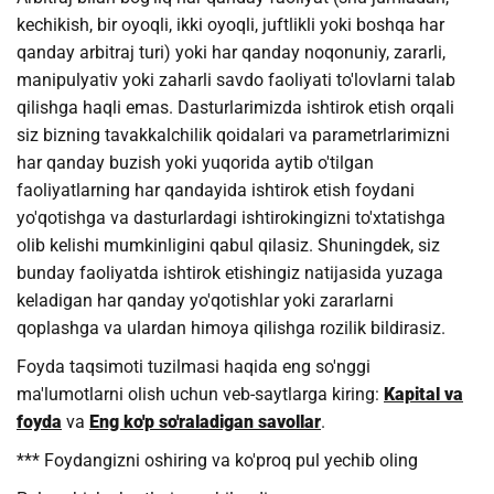
kechikish, bir oyoqli, ikki oyoqli, juftlikli yoki boshqa har
qanday arbitraj turi) yoki har qanday noqonuniy, zararli,
manipulyativ yoki zaharli savdo faoliyati to'lovlarni talab
qilishga haqli emas. Dasturlarimizda ishtirok etish orqali
siz bizning tavakkalchilik qoidalari va parametrlarimizni
har qanday buzish yoki yuqorida aytib o'tilgan
faoliyatlarning har qandayida ishtirok etish foydani
yo'qotishga va dasturlardagi ishtirokingizni to'xtatishga
olib kelishi mumkinligini qabul qilasiz. Shuningdek, siz
bunday faoliyatda ishtirok etishingiz natijasida yuzaga
keladigan har qanday yo'qotishlar yoki zararlarni
qoplashga va ulardan himoya qilishga rozilik bildirasiz.
Foyda taqsimoti tuzilmasi haqida eng so'nggi
ma'lumotlarni olish uchun veb-saytlarga kiring:
Kapital va
foyda
va
Eng ko'p so'raladigan savollar
.
*** Foydangizni oshiring va ko'proq pul yechib oling