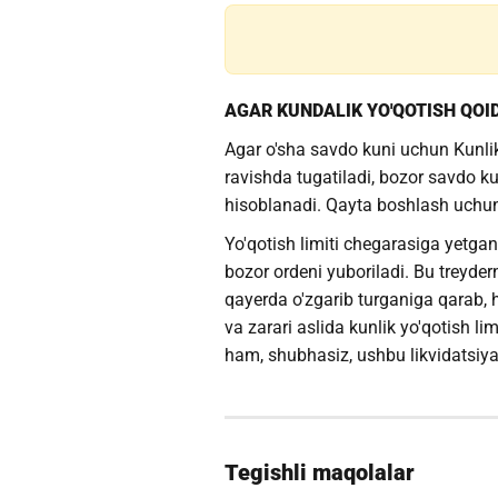
AGAR KUNDALIK YO'QOTISH QOI
Agar o'sha savdo kuni uchun Kunlik
ravishda tugatiladi, bozor savdo 
hisoblanadi. Qayta boshlash uchun 
Yo'qotish limiti chegarasiga yetg
bozor ordeni yuboriladi. Bu treyder
qayerda o'zgarib turganiga qarab, h
va zarari aslida kunlik yo'qotish l
ham, shubhasiz, ushbu likvidatsiya 
Tegishli maqolalar