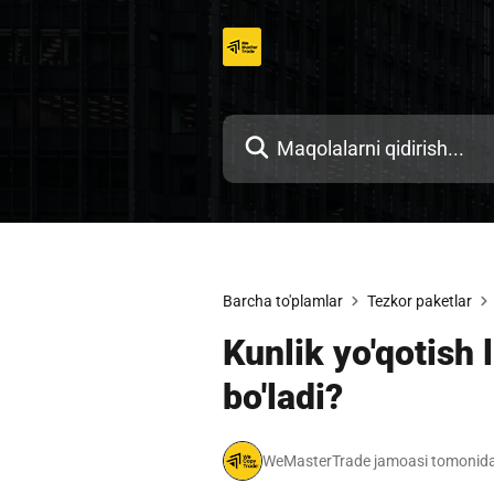
Tarkibga
o'tish
Barcha to'plamlar
Tezkor paketlar
Kunlik yo'qotish
bo'ladi?
WeMasterTrade jamoasi tomonida