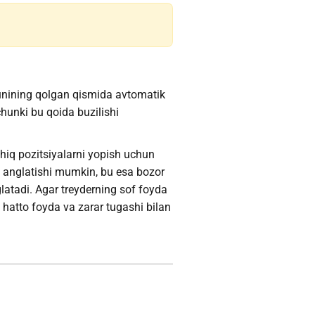
kunining qolgan qismida avtomatik
hunki bu qoida buzilishi
hiq pozitsiyalarni yopish uchun
ni anglatishi mumkin, bu esa bozor
glatadi. Agar treyderning sof foyda
, hatto foyda va zarar tugashi bilan