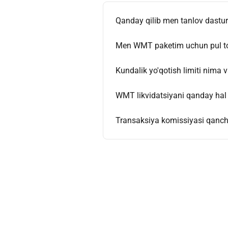
Qanday qilib men tanlov dastu
Men WMT paketim uchun pul to'
Kundalik yo'qotish limiti nima 
WMT likvidatsiyani qanday hal 
Transaksiya komissiyasi qanc