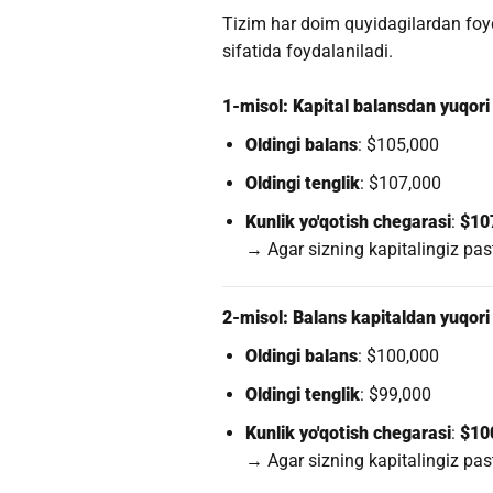
Tizim har doim quyidagilardan fo
sifatida foydalaniladi.
1-misol: Kapital balansdan yuqori
Oldingi balans
: $105,000
Oldingi tenglik
: $107,000
Kunlik yo'qotish chegarasi
:
$10
→ Agar sizning kapitalingiz pa
2-misol: Balans kapitaldan yuqori
Oldingi balans
: $100,000
Oldingi tenglik
: $99,000
Kunlik yo'qotish chegarasi
:
$10
→ Agar sizning kapitalingiz pa