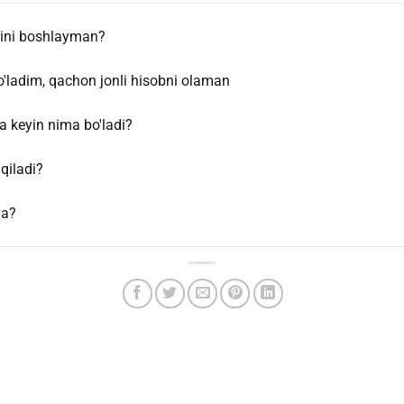
rini boshlayman?
ladim, qachon jonli hisobni olaman
va keyin nima bo'ladi?
qiladi?
ha?