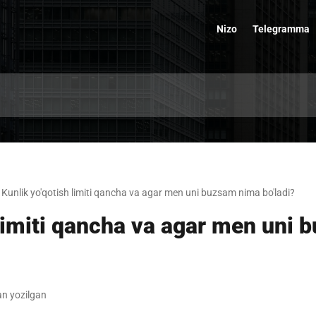
Nizo
Telegramma
Kunlik yo'qotish limiti qancha va agar men uni buzsam nima bo'ladi?
 limiti qancha va agar men uni
n yozilgan