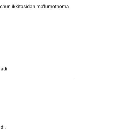
 uchun ikkitasidan ma'lumotnoma
ladi
di.