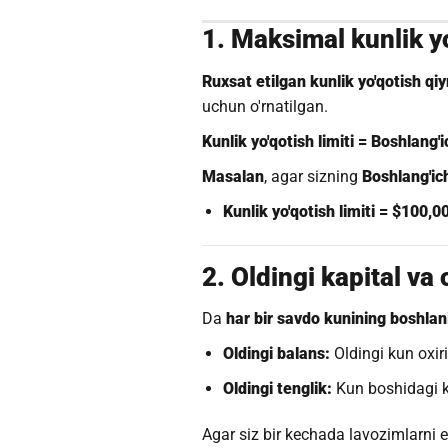
1. Maksimal kunlik y
Ruxsat etilgan kunlik yo'qotish qi
uchun o'rnatilgan.
Kunlik yo'qotish limiti = Boshlang'i
Masalan
, agar sizning
Boshlang'ic
Kunlik yo'qotish limiti = $100,
2. Oldingi kapital v
Da
har bir savdo kunining boshlan
Oldingi balans:
Oldingi kun oxir
Oldingi tenglik:
Kun boshidagi ka
Agar siz bir kechada lavozimlarni 