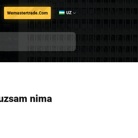
UZ
Wemastertrade.com
 buzsam nima