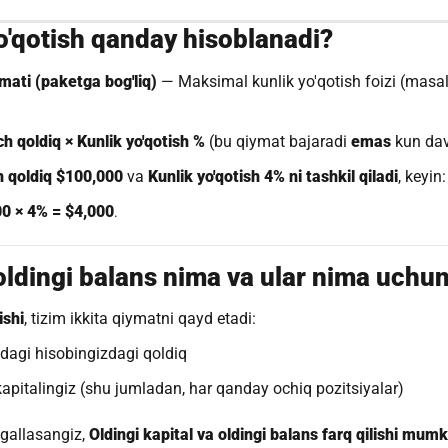
o'qotish qanday hisoblanadi?
ymati (paketga bog'liq)
— Maksimal kunlik yo'qotish foizi (masa
ch qoldiq × Kunlik yo'qotish %
(bu qiymat bajaradi
emas
kun dav
h qoldiq $100,000
va
Kunlik yo'qotish 4% ni tashkil qiladi
, keyin:
000 × 4% = $4,000
.
a oldingi balans nima va ular nima uch
ishi
, tizim ikkita qiymatni qayd etadi:
idagi hisobingizdagi qoldiq
pitalingiz (shu jumladan, har qanday ochiq pozitsiyalar)
egallasangiz,
Oldingi kapital va oldingi balans farq qilishi mumk