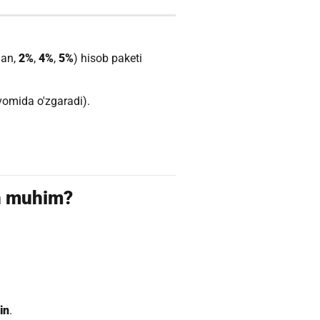
lan,
2%
,
4%
,
5%
) hisob paketi
omida o'zgaradi).
un muhim?
in
.