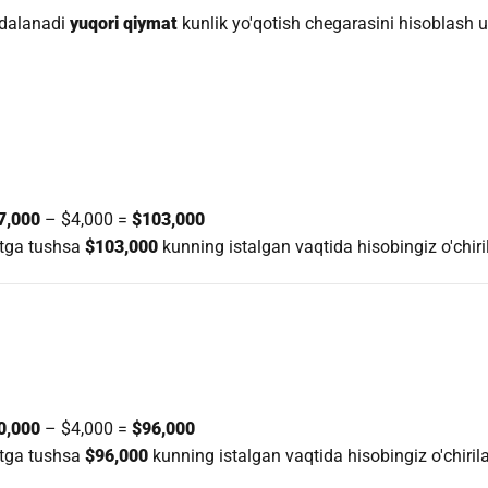
ydalanadi
yuqori qiymat
kunlik yo'qotish chegarasini hisoblash
7,000
– $4,000 =
$103,000
stga tushsa
$103,000
kunning istalgan vaqtida hisobingiz o'chiri
0,000
– $4,000 =
$96,000
stga tushsa
$96,000
kunning istalgan vaqtida hisobingiz o'chirila