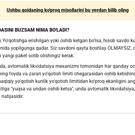
Ushbu qoidaning ko'proq misollarini bu yerdan bilib oling
DASINI BUZSAM NIMA BO'LADI?
 Yo'qotishga erishilgan yoki oshib ketgan bo'lsa, hisob savdo 
kunida yopilgunga qadar. Siz savdoni qayta boshlay OLMAYSIZ, c
yangi paket sotib olishingiz kerak.
anda, avtomatik likvidatsiya mexanizmi tomonidan har qanday oc
ning foyda va zarari yo'qotish limiti chegarasidan oshib ketishi
aqiqiy yo'qotish kunlik yo'qotish limitidan ko'proq ekanligini an
imitiga "yuqsa va undan oshib ketsa", unda avtomatik likvidatsiya
natijasidir.