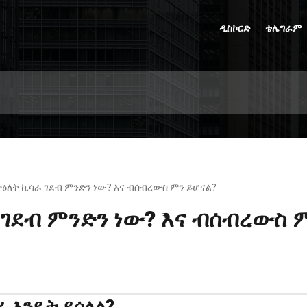
ዲስኮርድ
ቴሌግራም
ተዕለት ኪሳራ ገደብ ምንድን ነው? እና ብሰብረውስ ምን ይሆናል?
 ገደብ ምንድን ነው? እና ብሰብረውስ 
ራ እንዴት ይሰላል?