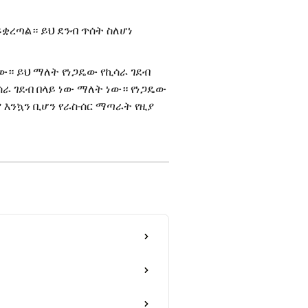
ይቋረጣል። ይህ ደንብ ጥሰት ስለሆነ
ው። ይህ ማለት የነጋዴው የኪሳራ ገደብ
ራ ገደብ በላይ ነው ማለት ነው። የነጋዴው
ያ እንኳን ቢሆን የራስ-ሰር ማጣራት የዚያ