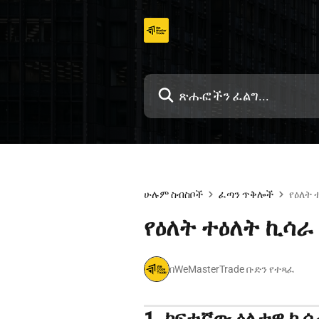
ወደ
ይዘቱ
ዝለል
ሁሉም ስብስቦች
ፈጣን ጥቅሎች
የዕለት 
የዕለት ተዕለት ኪሳራ
በWeMasterTrade ቡድን የተጻፈ
1. ከፍተኛው ዕለታዊ ኪሳ