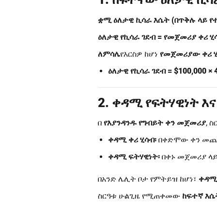
ቋሚ ዕለታዊ ኪሳራ እሴት (በጥቅሉ ላይ የ
ዕለታዊ የኪሳራ ገደብ = የመጀመሪያ ቀሪ ሂ
ለምሳሌ
የእርስዎ ከሆነ
የመጀመሪያው ቀሪ ሂ
ዕለታዊ የኪሳራ ገደብ = $100,000 × 
2. ቀዳሚ የፍትሃዊነት እ
በ
የእያንዳንዱ የግብይት ቀን መጀመሪያ
, 
ቀዳሚ ቀሪ ሂሳብ፡
በቀድሞው ቀን መጨረ
ቀዳሚ ፍትሃዊነት፡
በቀኑ መጀመሪያ ላይ
በአንድ ሌሊት ቦታ የምትይዝ ከሆነ፣
ቀዳሚው
ስርዓቱ ሁልጊዜ የሚጠቀመው
ከፍተኛ እሴ