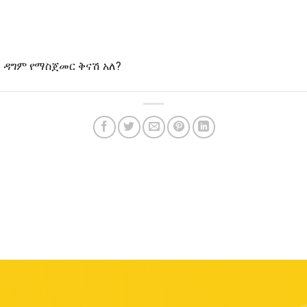
ኝ ዳግም የማስጀመር ቅናሽ አለ?