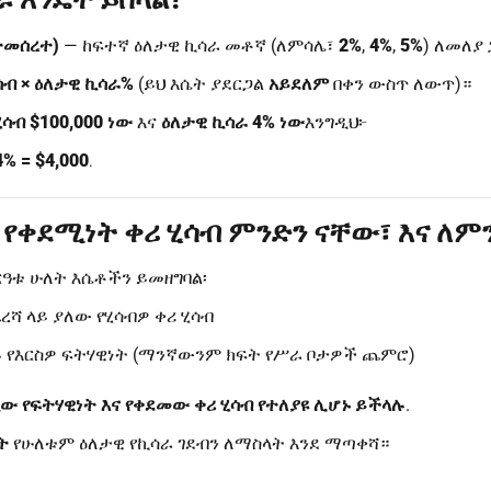
ተመሰረተ)
— ከፍተኛ ዕለታዊ ኪሳራ መቶኛ (ለምሳሌ፣
2%
,
4%
,
5%
) ለመለያ
ሳብ × ዕለታዊ ኪሳራ%
(ይህ እሴት ያደርጋል
አይደለም
በቀን ውስጥ ለውጥ)።
ሳብ $100,000 ነው
እና
ዕለታዊ ኪሳራ 4% ነው
እንግዲህ፦
4% = $4,000
.
ና የቀደሚነት ቀሪ ሂሳብ ምንድን ናቸው፣ እና ለም
ስርዓቱ ሁለት እሴቶችን ይመዘግባል፡
ሻ ላይ ያለው የሂሳብዎ ቀሪ ሂሳብ
 የእርስዎ ፍትሃዊነት (ማንኛውንም ክፍት የሥራ ቦታዎች ጨምሮ)
 የፍትሃዊነት እና የቀደመው ቀሪ ሂሳብ የተለያዩ ሊሆኑ ይችላሉ
.
ት
የሁለቱም ዕለታዊ የኪሳራ ገደብን ለማስላት እንደ ማጣቀሻ።