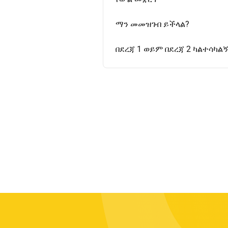
ማን መመዝገብ ይችላል?
በደረጃ 1 ወይም በደረጃ 2 ካልተሳካል