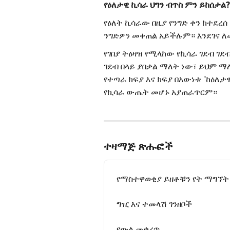
የዕለታዊ ኪሳራ ህግን ብጥስ ምን ይከሰታል?
​የዕለት ኪሳራው በዚያ የንግድ ቀን ከተደረሰ
ንግድዎን መቀጠል አይችሉም። እንደገና ለ
የገበያ ትዕዛዝ የሚላከው የኪሳራ ገደብ ገ
ገደብ በላይ ያበቃል ማለት ነው፣ ይህም ማ
የተጣራ ክፍያ እና ክፍያ በእውነቱ "ከዕለታ
የኪሳራ ውጤት መሆኑ አያጠራጥርም።
ተዛማጅ ጽሑፎች
የማስተዋወቂያ ይዘቶቹን የት ማግኘት
ግዢ እና ተመላሽ ገንዘቦች
የውል መቋረጥ