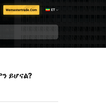
ET
Wemastertrade.com
ምን ይሆናል?