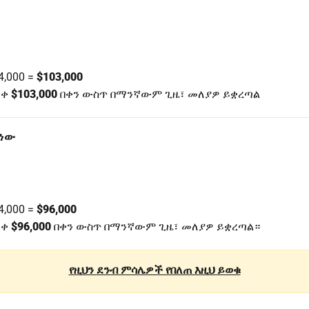
4,000 =
$103,000
ደቀ
$103,000
በቀን ውስጥ በማንኛውም ጊዜ፣ መለያዎ ይቋረጣል
 ነው
4,000 =
$96,000
ደቀ
$96,000
በቀን ውስጥ በማንኛውም ጊዜ፣ መለያዎ ይቋረጣል።
የዚህን ደንብ ምሳሌዎች የበለጠ እዚህ ይወቁ