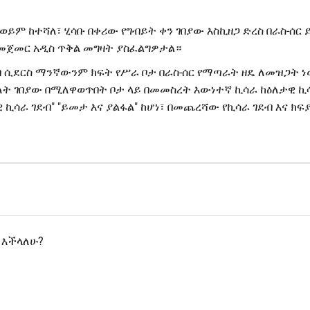
 ወይም ከተሻለ፣ ሂሳቡ በቀሪው የግብይት ቀን ገበያው እስኪዘጋ ድረስ በራስ-ሰር 
መጀመር አዲስ ጥቅል መግዛት ያስፈልግዎታል።
ደብ ሲደርስ ማንኛውንም ክፍት የሥራ ቦታ በራስ-ሰር የማጣራት ዘዴ ለመዝጋት ነ
ለት ገበያው በሚለዋወጥበት ቦታ ላይ በመመስረት እውነተኛ ኪሳራ ከዕለታዊ ኪሳ
ዊ ኪሳራ ገደብ" "ይመታ እና ያልፋል" ከሆነ፣ በመጨረሻው የኪሳራ ገደብ እና ክፍ
 እችላለሁ?