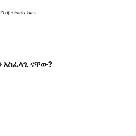
 ፓኬጁ የተወሰነ ነው።
ን አስፈላጊ ናቸው?