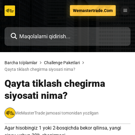
Tarkibga
Wemastertrade.Com
o'tish
Barcha to'plamlar
Challenge Paketlari
Qayta tiklash chegirma siyosati nima?
Qayta tiklash chegirma
siyosati nima?
WeMasterTrade jamoasi tomonidan yozilgan
Agar hisobingiz 1 yoki 2-bosqichda bekor qilinsa, yangi