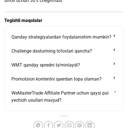
sinov uchun 30% chegirmasi.
Tegishli maqolalar
Qanday strategiyalardan foydalanishim mumkin?
Challenge dasturining to'lovlari qancha?
WMT qanday spredni ta'minlaydi?
Promotsion kontentni qaerdan topa olaman?
WeMasterTrade Affiliate Partner uchun qaysi pul
yechish usullari mavjud?