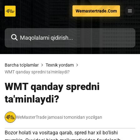
Tarkibga
Wemastertrade.Com
o'tish
Barcha to'plamlar
Texnik yordam
WMT qanday spredni ta'minlaydi?
WMT qanday spredni
ta'minlaydi?
WeMasterTrade jamoasi tomonidan yozilgan
Bozor holati va vositaga qarab, spred har xil bo'lishi