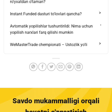
ro'yxatdan o'taman?
Instant Funded dasturi to'lovlari qancha?
Avtomatik yopilishlar tushuntirildi: Nima uchun
yopilish narxlari farq qilishi mumkin
WeMasterTrade chempionati – Ustozlik yo'li
Savdo mukammalligi orqali