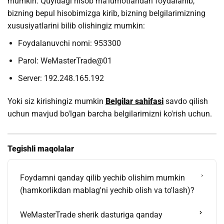
mumkin. Quyidagi hisob ma'lumotlaridan foydalanib,
bizning bepul hisobimizga kirib, bizning belgilarimizning
xususiyatlarini bilib olishingiz mumkin:
Foydalanuvchi nomi: 953300
Parol: WeMasterTrade@01
Server: 192.248.165.192
Yoki siz kirishingiz mumkin
Belgilar sahifasi
savdo qilish
uchun mavjud bo'lgan barcha belgilarimizni ko'rish uchun.
Tegishli maqolalar
Foydamni qanday qilib yechib olishim mumkin
(hamkorlikdan mablag'ni yechib olish va to'lash)?
WeMasterTrade sherik dasturiga qanday