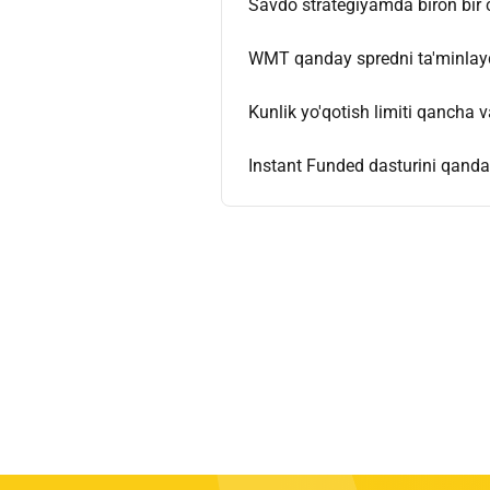
Savdo strategiyamda biron bir 
WMT qanday spredni ta'minlay
Kunlik yo'qotish limiti qancha
Instant Funded dasturini qan