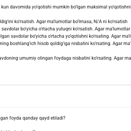
 kun davomida yo'qotishi mumkin bo'lgan maksimal yo'qotishni 
ldig'ini ko'rsatish. Agar ma'lumotlar bo'lmasa, N/A ni ko'rsatish
i savdolar bo'yicha o'rtacha yutuqni ko'rsatish. Agar ma'lumotlar
lgan savdolar bo'yicha o'rtacha yo'qotishni ko'rsating. Agar ma'
ing boshlang'ich hisob qoldig'iga nisbatini ko'rsating. Agar ma
avdoning umumiy olingan foydaga nisbatini ko'rsating. Agar ma'
ngan foyda qanday qayd etiladi?