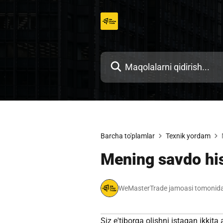
Tarkibga
o'tish
Barcha to'plamlar
Texnik yordam
Mening savdo hi
WeMasterTrade jamoasi tomonida
Siz e'tiborga olishni istagan ikkita