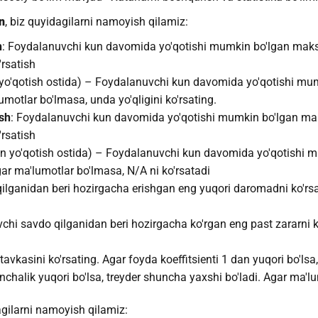
n
, biz quyidagilarni namoyish qilamiz:
h
: Foydalanuvchi kun davomida yo'qotishi mumkin bo'lgan maksim
'rsatish
 yo'qotish ostida) – Foydalanuvchi kun davomida yo'qotishi mum
umotlar bo'lmasa, unda yo'qligini ko'rsating.
ish
: Foydalanuvchi kun davomida yo'qotishi mumkin bo'lgan maks
'rsatish
gan yo'qotish ostida) – Foydalanuvchi kun davomida yo'qotishi 
Agar ma'lumotlar bo'lmasa, N/A ni ko'rsatadi
lganidan beri hozirgacha erishgan eng yuqori daromadni ko'rsa
chi savdo qilganidan beri hozirgacha ko'rgan eng past zararni k
tavkasini ko'rsating. Agar foyda koeffitsienti 1 dan yuqori bo'lsa,
anchalik yuqori bo'lsa, treyder shuncha yaxshi bo'ladi. Agar ma'l
agilarni namoyish qilamiz: