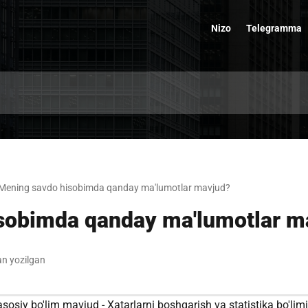
Nizo
Telegramma
Mening savdo hisobimda qanday ma'lumotlar mavjud?
sobimda qanday ma'lumotlar m
n yozilgan
 asosiy bo'lim mavjud - Xatarlarni boshqarish va statistika bo'limi