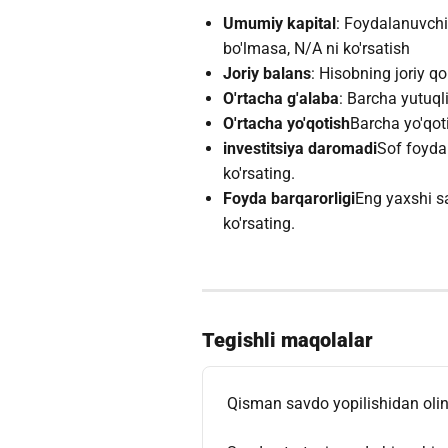
Umumiy kapital
: Foydalanuvchi
bo'lmasa, N/A ni ko'rsatish
Joriy balans
: Hisobning joriy qo
O'rtacha g'alaba
: Barcha yutuql
O'rtacha yo'qotish
Barcha yo'qoti
investitsiya daromadi
Sof foydan
ko'rsating.
Foyda barqarorligi
Eng yaxshi s
ko'rsating.
Tegishli maqolalar
Qisman savdo yopilishidan oli