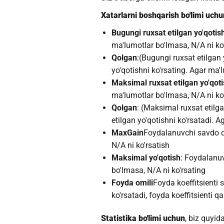
Xatarlarni boshqarish bo'limi uchu
Bugungi ruxsat etilgan yo'qotis
ma'lumotlar bo'lmasa, N/A ni ko
Qolgan
:(Bugungi ruxsat etilgan
yo'qotishni ko'rsating. Agar ma'l
Maksimal ruxsat etilgan yo'qot
ma'lumotlar bo'lmasa, N/A ni ko
Qolgan
: (Maksimal ruxsat etil
etilgan yo'qotishni ko'rsatadi. 
MaxGain
Foydalanuvchi savdo qi
N/A ni ko'rsatish
Maksimal yo'qotish
: Foydalanuv
bo'lmasa, N/A ni ko'rsating
Foyda omili
Foyda koeffitsienti s
ko'rsatadi, foyda koeffitsienti q
Statistika bo'limi uchun
, biz quyid