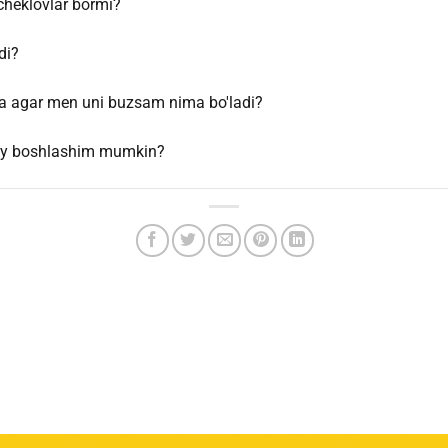
cheklovlar bormi?
di?
 va agar men uni buzsam nima bo'ladi?
day boshlashim mumkin?