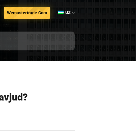
UZ
Wemastertrade.com
avjud?
.