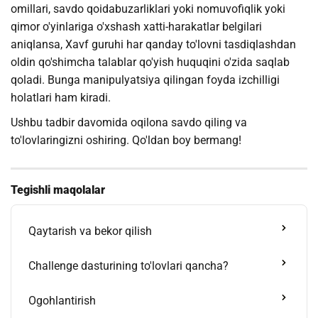
omillari, savdo qoidabuzarliklari yoki nomuvofiqlik yoki
qimor o'yinlariga o'xshash xatti-harakatlar belgilari
aniqlansa, Xavf guruhi har qanday to'lovni tasdiqlashdan
oldin qo'shimcha talablar qo'yish huquqini o'zida saqlab
qoladi. Bunga manipulyatsiya qilingan foyda izchilligi
holatlari ham kiradi.
Ushbu tadbir davomida oqilona savdo qiling va
to'lovlaringizni oshiring. Qo'ldan boy bermang!
Tegishli maqolalar
Qaytarish va bekor qilish
Challenge dasturining to'lovlari qancha?
Ogohlantirish