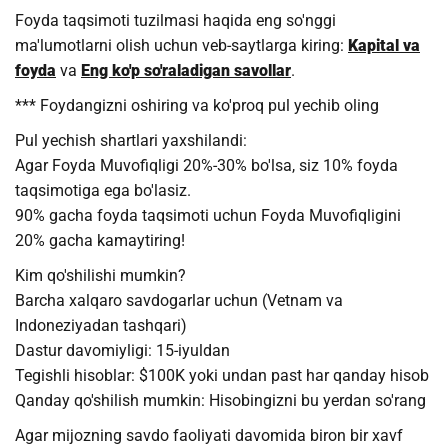
Foyda taqsimoti tuzilmasi haqida eng so'nggi
ma'lumotlarni olish uchun veb-saytlarga kiring:
Kapital va
foyda
va
Eng ko'p so'raladigan savollar
.
*** Foydangizni oshiring va ko'proq pul yechib oling
Pul yechish shartlari yaxshilandi:
Agar Foyda Muvofiqligi 20%-30% bo'lsa, siz 10% foyda
taqsimotiga ega bo'lasiz.
90% gacha foyda taqsimoti uchun Foyda Muvofiqligini
20% gacha kamaytiring!
Kim qo'shilishi mumkin?
Barcha xalqaro savdogarlar uchun (Vetnam va
Indoneziyadan tashqari)
Dastur davomiyligi: 15-iyuldan
Tegishli hisoblar: $100K yoki undan past har qanday hisob
Qanday qo'shilish mumkin: Hisobingizni bu yerdan so'rang
Agar mijozning savdo faoliyati davomida biron bir xavf