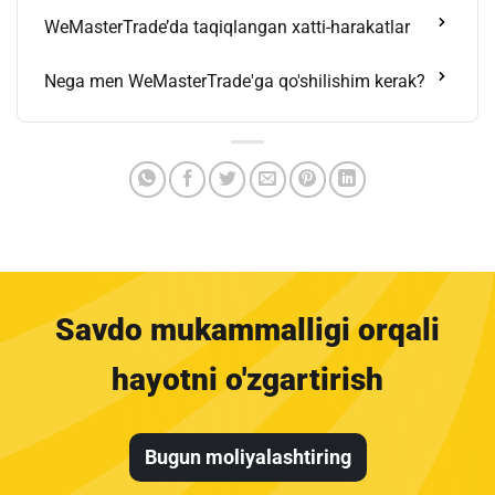
WeMasterTrade’da taqiqlangan xatti-harakatlar
Nega men WeMasterTrade'ga qo'shilishim kerak?
Savdo mukammalligi orqali
hayotni o'zgartirish
Bugun moliyalashtiring