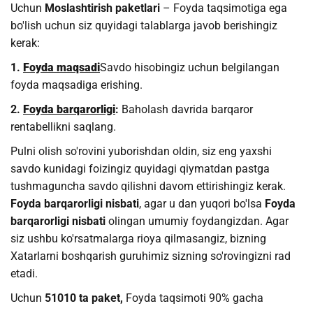
Uchun
Moslashtirish paketlari
– Foyda taqsimotiga ega
bo'lish uchun siz quyidagi talablarga javob berishingiz
kerak:
1.
Foyda maqsadi
Savdo hisobingiz uchun belgilangan
foyda maqsadiga erishing.
2.
Foyda barqarorligi
:
Baholash davrida barqaror
rentabellikni saqlang.
Pulni olish so'rovini yuborishdan oldin, siz eng yaxshi
savdo kunidagi foizingiz quyidagi qiymatdan pastga
tushmaguncha savdo qilishni davom ettirishingiz kerak.
Foyda barqarorligi nisbati
, agar u dan yuqori bo'lsa
Foyda
barqarorligi nisbati
olingan umumiy foydangizdan. Agar
siz ushbu ko'rsatmalarga rioya qilmasangiz, bizning
Xatarlarni boshqarish guruhimiz sizning so'rovingizni rad
etadi.
Uchun
51010 ta paket,
Foyda taqsimoti 90% gacha