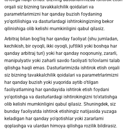
orqali siz bizning tavakkalchilik qoidalari va
parametrlarimizni har qanday buzish foydaning
yo'qotilishiga va dasturlardagi ishtirokingizning bekor
qilinishiga olib kelishi mumkinligini qabul qilasiz.
Arbitraj bilan bog'liq har qanday faoliyat (shu jumladan,
kechikish, bir oyoqli, ikki oyoqli, juftlikli yoki boshqa har
qanday arbitraj turi) yoki har qanday noqonuniy, zararli,
manipulyativ yoki zaharli savdo faoliyati to'lovlarni talab
qilishga haqli emas. Dasturlarimizda ishtirok etish orqali
siz bizning tavakkalchilik qoidalari va parametrlarimizni
har qanday buzish yoki yuqorida aytib o'tilgan
faoliyatlarning har qandayida ishtirok etish foydani
yo'qotishga va dasturlardagi ishtirokingizni to'xtatishga
olib kelishi mumkinligini qabul qilasiz. Shuningdek, siz
bunday faoliyatda ishtirok etishingiz natijasida yuzaga
keladigan har qanday yo'qotishlar yoki zararlarni
qoplashga va ulardan himoya qilishga rozilik bildirasiz.