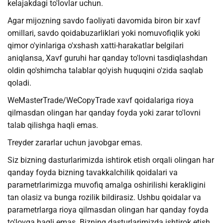
kelajakdagi to'lovlar uchun.
Agar mijozning savdo faoliyati davomida biron bir xavf
omillari, savdo qoidabuzarliklari yoki nomuvofiqlik yoki
qimor o'yinlariga o'xshash xatti-harakatlar belgilari
aniqlansa, Xavf guruhi har qanday to'lovni tasdiqlashdan
oldin qo'shimcha talablar qo'yish huquqini o'zida saqlab
qoladi.
WeMasterTrade/WeCopyTrade xavf qoidalariga rioya
qilmasdan olingan har qanday foyda yoki zarar to'lovni
talab qilishga haqli emas.
Treyder zararlar uchun javobgar emas.
Siz bizning dasturlarimizda ishtirok etish orqali olingan har
qanday foyda bizning tavakkalchilik qoidalari va
parametrlarimizga muvofiq amalga oshirilishi kerakligini
tan olasiz va bunga rozilik bildirasiz. Ushbu qoidalar va
parametrlarga rioya qilmasdan olingan har qanday foyda
to'lovga haqli emas. Bizning dasturlarimizda ishtirok etish