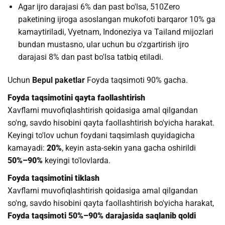
Agar ijro darajasi 6% dan past bo'lsa, 510Zero
paketining ijroga asoslangan mukofoti barqaror 10% ga
kamaytiriladi, Vyetnam, Indoneziya va Tailand mijozlari
bundan mustasno, ular uchun bu o'zgartirish ijro
darajasi 8% dan past bo'lsa tatbiq etiladi.
Uchun
Bepul paketlar
Foyda taqsimoti 90% gacha.
Foyda taqsimotini qayta faollashtirish
Xavflarni muvofiqlashtirish qoidasiga amal qilgandan
so'ng, savdo hisobini qayta faollashtirish bo'yicha harakat.
Keyingi to'lov uchun foydani taqsimlash quyidagicha
kamayadi:
20%
, keyin asta-sekin yana gacha oshirildi
50%–90%
keyingi to'lovlarda.
Foyda taqsimotini tiklash
Xavflarni muvofiqlashtirish qoidasiga amal qilgandan
so'ng, savdo hisobini qayta faollashtirish bo'yicha harakat,
Foyda taqsimoti 50%–90% darajasida saqlanib qoldi