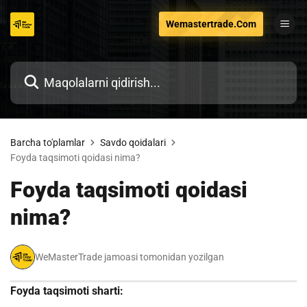
Tarkibga
Wemastertrade.Com
o'tish
Barcha to'plamlar
Savdo qoidalari
Foyda taqsimoti qoidasi nima?
Foyda taqsimoti qoidasi
nima?
WeMasterTrade jamoasi tomonidan yozilgan
Foyda taqsimoti sharti: