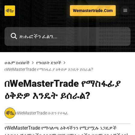
ወደ
Wemastertrade.Com
ይዘቱ
ዝለል
ሁሉም ስብስቦች
የግብይት ደንቦች
በWeMasterTrade የማስፋፊያ ዕቅድዎ እንዴት ይሰራል?
በWeMasterTrade የማስፋፊያ
ዕቅድዎ እንዴት ይሰራል?
በWeMasterTrade ቡድን የተጻፈ
የWeMasterTrade የማሳለጫ ዕቅዳችንን የሚያሟሉ ነጋዴዎች