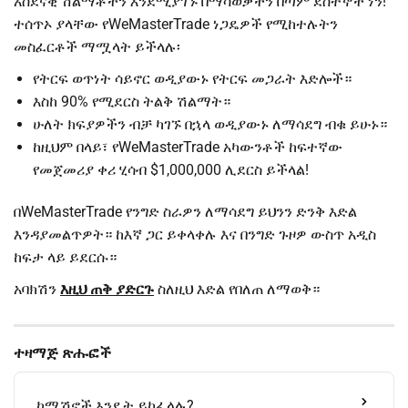
አስደናቂ ሽልማቶችን እንደሚያገኙ በማሳወቃችን በጣም ደስተኞች ነን!
ተሰጥኦ ያላቸው የWeMasterTrade ነጋዴዎች የሚከተሉትን
መስፈርቶች ማሟላት ይችላሉ፡
የትርፍ ወጥነት ሳይኖር ወዲያውኑ የትርፍ መጋራት እድሎች።
እስከ 90% የሚደርስ ትልቅ ሽልማት።
ሁለት ክፍያዎችን ብቻ ካገኙ በኋላ ወዲያውኑ ለማሳደግ ብቁ ይሁኑ።
ከዚህም በላይ፣ የWeMasterTrade አካውንቶች ከፍተኛው
የመጀመሪያ ቀሪ ሂሳብ $1,000,000 ሊደርስ ይችላል!
በWeMasterTrade የንግድ ስራዎን ለማሳደግ ይህንን ድንቅ እድል
እንዳያመልጥዎት። ከእኛ ጋር ይቀላቀሉ እና በንግድ ጉዞዎ ውስጥ አዲስ
ከፍታ ላይ ይደርሱ።
አባክሽን
እዚህ ጠቅ ያድርጉ
ስለዚህ እድል የበለጠ ለማወቅ።
ተዛማጅ ጽሑፎች
ኮሚሽኖች እንዴት ይከፈላሉ?