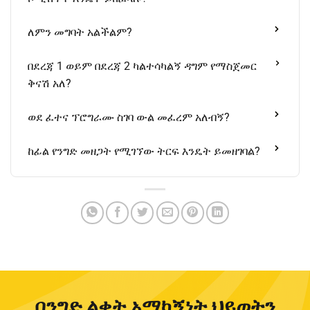
ለምን መግባት አልችልም?
በደረጃ 1 ወይም በደረጃ 2 ካልተሳካልኝ ዳግም የማስጀመር
ቅናሽ አለ?
ወደ ፈተና ፕሮግራሙ ስገባ ውል መፈረም አለብኝ?
ከፊል የንግድ መዘጋት የሚገኘው ትርፍ እንዴት ይመዘገባል?
በንግድ ልቀት አማካኝነት ህይወትን