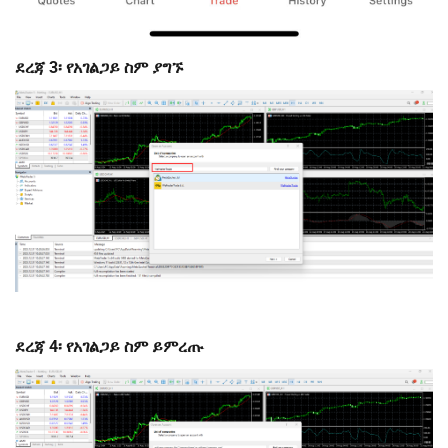
ደረጃ 3፡ የአገልጋይ ስም ያግኙ
ደረጃ 4፡ የአገልጋይ ስም ይምረጡ