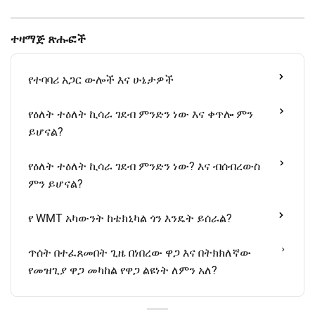
ተዛማጅ ጽሑፎች
የተባባሪ አጋር ውሎች እና ሁኔታዎች
የዕለት ተዕለት ኪሳራ ገደብ ምንድን ነው እና ቀጥሎ ምን
ይሆናል?
የዕለት ተዕለት ኪሳራ ገደብ ምንድን ነው? እና ብሰብረውስ
ምን ይሆናል?
የ WMT አካውንት ከቴክኒካል ጎን እንዴት ይሰራል?
ጥሰት በተፈጸመበት ጊዜ በነበረው ዋጋ እና በትክክለኛው
የመዝጊያ ዋጋ መካከል የዋጋ ልዩነት ለምን አለ?