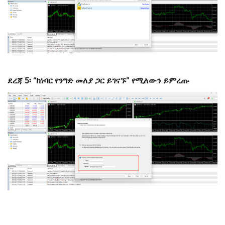
ደረጃ 5፡ “ከነባር የንግድ መለያ ጋር ይገናኙ” የሚለውን ይምረጡ