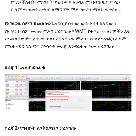
የማይችሉበት ምክንያት ይህ ነው። እንዲሁም በዳሽቦርድዎ ላይ
በጣም የተዘመነ ውሂብ ለማግኘት ማያ ገጽዎን ማደስ ይችላሉ።
የአገልጋይ ስምን ይመልከቱ
በመግቢያ ቦታው ውስጥ ትክክለኛውን
የአገልጋይ ስም መጠቀምዎን ያረጋግጡ። WMT የቀጥታ መለያዎችን እና
ነፃ መለያዎችን ይሰጥዎታል፣ እያንዳንዱ ምድብ በተለየ የአገልጋይ ስም
የሚተዳደር ስለሆነ፣ የተሳሳተ መረጃ እንዳልተጠቀሙ ያረጋግጡ።
ደረጃ 1፡ መለያ ይክፈቱ
ደረጃ 2፡ የግብይት እንቅስቃሴን ያረጋግጡ