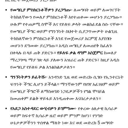
የመግቢያ ምስክርነቶችዎን ያረጋግጡ
፦ ለመግባት ወይም ለመገናኘት
ትክክለኛውን የመለያ ምስክርነቶች እየተጠቀሙ መሆኑን ያረጋግጡ።
ሁሉም የተጠቃሚ ስሞች እና የይለፍ ቃላት መልከፊደል ስሱ ናቸው።
የመግቢያ ችግር ወይም የግንኙነት ስህተት ሲያጋጥሙዎት ሁልጊዜ
ትክክለኛውን ምስክርነቶች እንደ የመጀመሪያ እርምጃ እያስገቡ
መሆኑን ደግመው ያረጋግጡ። አዲስ መግቢያ ለመጠየቅ ከፈለጉ
በቀላሉ በ ላይ ጠቅ ያድርጉ።
የይለፍ ቃል ዳግም አስጀምር
ከመለያ
ማረጋገጫ ማያ ገጽ ላይ ያለውን አዝራር ጠቅ ያድርጉ፣ ከዚያ አዲስ
የመግቢያ የይለፍ ቃል እንልክልዎታለን።
ግንኙነትዎን ይፈትሹ
፦ አንዳንድ ጊዜ ወደ መድረኩ ሲገቡ የኢንተርኔት
ፍጥነት ችግር ሊሆን ይችላል። ማንኛውንም የዘገየ አፈፃፀም ወይም
የመግቢያ ችግሮች ለማስወገድ ነጋዴዎቻችን የግል ሞባይል
ከመጠቀም ይልቅ ዋይፋይ እንዲጠቀሙ እናበረታታለን።
የአደጋ አስተዳደር ውሂብዎን ይገምግሙ
፦ የቀረው ዕለታዊ ኪሳራዎ
ወይም ከፍተኛ ኪሳራዎ ዜሮ ወይም ምንም ከሆነ፣ የንግድ
ሁኔታዎቻችንን ጥሰዋል ማለት ነው እና ወደ መድረክ 5 መግባት