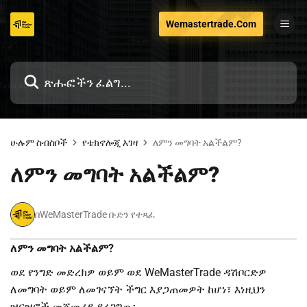
ወደ
Wemastertrade.Com
ይዘቱ
ዝለል
ሁሉም ስብስቦች
የቴክኖሎጂ እገዛ
ለምን መግባት አልችልም?
ለምን መግባት አልችልም?
በWeMasterTrade ቡድን የተጻፈ
ለምን መግባት አልችልም?
ወደ የንግድ መድረክዎ ወይም ወደ WeMasterTrade ዳሽቦርድዎ
ለመግባት ወይም ለመገናኘት ችግር እያጋጠመዎት ከሆነ፣ እነዚህን
ዝርዝሮች መጀመሪያ ያረጋግጡ፡