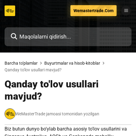
Tarkibga
Wemastertrade.Com
o'tish
Barcha to'plamlar
Buyurtmalar va hisob-kitoblar
Qanday to'lov usullari mavjud?
Qanday to'lov usullari
mavjud?
WeMasterTrade jamoasi tomonidan yozilgan
Biz butun dunyo bo'ylab barcha asosiy to'lov usullarini va