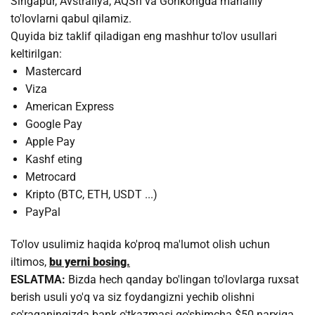
Singapur, Avstraliya, AQSh va Gonkongda mahalliy
to'lovlarni qabul qilamiz.
Quyida biz taklif qiladigan eng mashhur to'lov usullari
keltirilgan:
Mastercard
Viza
American Express
Google Pay
Apple Pay
Kashf eting
Metrocard
Kripto (BTC, ETH, USDT ...)
PayPal
To'lov usulimiz haqida ko'proq ma'lumot olish uchun
iltimos,
bu yerni bosing.
ESLATMA:
Bizda hech qanday bo'lingan to'lovlarga ruxsat
berish usuli yo'q va siz foydangizni yechib olishni
so'raganingizda bank o'tkazmasi qo'shimcha $50 narxiga