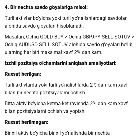
4. Bir nechta savdo g'oyalariga misol:
Turli aktivlar bo'yicha yoki turli yo'nalishlardagi savdolar
alohida savdo g'oyalari hisoblanadi.
Masalan, Ochiq GOLD BUY > Ochiq GBPJPY SELL SOTUV >
Ochiq AUDUSD SELL SOTUV alohida savdo g'oyalari bo'lib,
ularning har biri maksimal xavf 2% dan kam.
Izchil pozitsiya o'lchamlarini aniqlash amaliyotlari:
Ruxsat berilgan:
Turli aktivlarda yoki turli yo'nalishlarda 2% dan kam xavf
bilan bir nechta pozitsiyalarni ochish.
Bitta aktiv bo'yicha ketma-ket ravishda 2% dan kam xavf
bilan pozitsiyalarni ochish va yopish.
Ruxsat berilmagan:
Bir xil aktiv bo'yicha bir xil yo'nalishda bir nechta