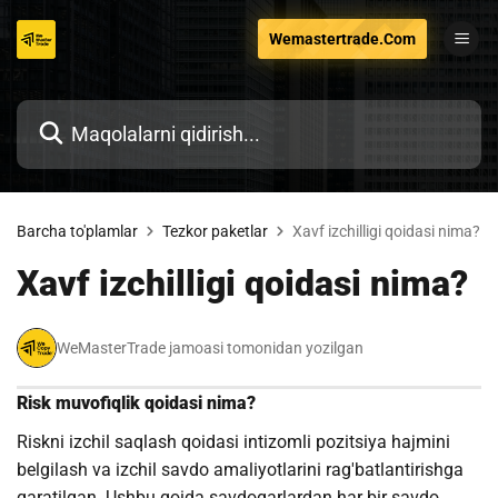
Tarkibga
Wemastertrade.Com
o'tish
Barcha to'plamlar
Tezkor paketlar
Xavf izchilligi qoidasi nima?
Xavf izchilligi qoidasi nima?
WeMasterTrade jamoasi tomonidan yozilgan
Risk muvofiqlik qoidasi nima?
Riskni izchil saqlash qoidasi intizomli pozitsiya hajmini
belgilash va izchil savdo amaliyotlarini rag'batlantirishga
qaratilgan. Ushbu qoida savdogarlardan har bir savdo