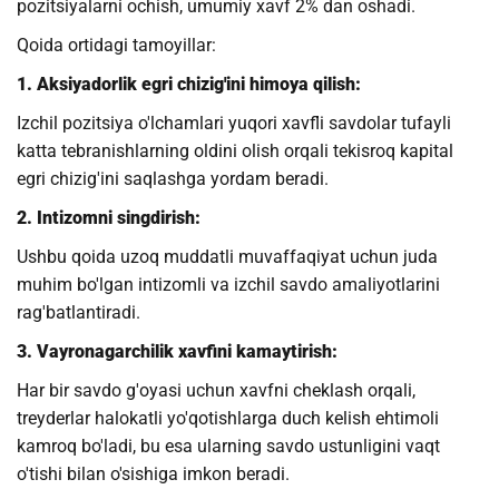
pozitsiyalarni ochish, umumiy xavf 2% dan oshadi.
Qoida ortidagi tamoyillar:
1. Aksiyadorlik egri chizig'ini himoya qilish:
Izchil pozitsiya o'lchamlari yuqori xavfli savdolar tufayli
katta tebranishlarning oldini olish orqali tekisroq kapital
egri chizig'ini saqlashga yordam beradi.
2. Intizomni singdirish:
Ushbu qoida uzoq muddatli muvaffaqiyat uchun juda
muhim bo'lgan intizomli va izchil savdo amaliyotlarini
rag'batlantiradi.
3. Vayronagarchilik xavfini kamaytirish:
Har bir savdo g'oyasi uchun xavfni cheklash orqali,
treyderlar halokatli yo'qotishlarga duch kelish ehtimoli
kamroq bo'ladi, bu esa ularning savdo ustunligini vaqt
o'tishi bilan o'sishiga imkon beradi.