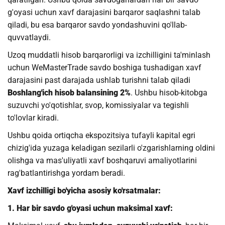
g'oyasi uchun xavf darajasini barqaror saqlashni talab
qiladi, bu esa barqaror savdo yondashuvini qo'llab-
quvvatlaydi.
Uzoq muddatli hisob barqarorligi va izchilligini ta'minlash
uchun WeMasterTrade savdo boshiga tushadigan xavf
darajasini past darajada ushlab turishni talab qiladi
Boshlang'ich hisob balansining 2%
. Ushbu hisob-kitobga
suzuvchi yo'qotishlar, svop, komissiyalar va tegishli
to'lovlar kiradi.
Ushbu qoida ortiqcha ekspozitsiya tufayli kapital egri
chizig'ida yuzaga keladigan sezilarli o'zgarishlarning oldini
olishga va mas'uliyatli xavf boshqaruvi amaliyotlarini
rag'batlantirishga yordam beradi.
Xavf izchilligi bo'yicha asosiy ko'rsatmalar:
1. Har bir savdo g'oyasi uchun maksimal xavf: