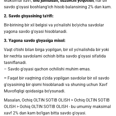
Maksimal xavf,
shu jumladan, suzuvchi yo'qotish
, har bir
savdo g'oyasi boshlang'ich hisob balansining 2% dan kam.
2. Savdo g'oyasining ta'rifi:
Bir-birining bir xil belgisi va yo'nalishi bo'yicha savdolar
yagona savdo g'oyasi hisoblanadi.
3. Yagona savdo g'oyasiga misol:
Vaqt o'tishi bilan birga yopilgan, bir xil yo'nalishda bir yoki
bir nechta savdolarni ochish bitta savdo g'oyasi sifatida
tasniflanadi.
– Savdo g'oyasi qachon ochilishi muhim emas.
–
Faqat bir vaqtning o'zida yopilgan savdolar bir xil savdo
g'oyasining bir qismi hisoblanadi va shuning uchun Xavf
Muvofiqligi qoidasiga bo'ysunadi.
Masalan, Ochiq OLTIN SOTIB OLISH > Ochiq OLTIN SOTIB
OLISH > Ochiq OLTIN SOTIB OLISH - bu umumiy maksimal
xavf 2% dan kam bo'lgan bitta savdo g'oyasi.