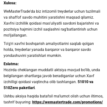
Xulosa:
WeMasterTrade'da biz intizomli treyderlar uchun tuzilmali
va shaffof savdo muhitini yaratishni maqsad qilamiz.
Xavfni izchillik qoidasi mas'uliyatli savdoni bajarishni va
pozitsiya hajmini izchil saqlashni rag'batlantirish uchun
mo'ljallangan.
To'g'ri xavfni boshqarish amaliyotlarini saqlab qolgan
holda, treyderlar yanada barqaror va barqaror savdo
yondashuvini yaratishlari mumkin.
Eslatma:
Hozirda cheklangan muddatli aktsiya mavjud bo'lib, unda
belgilangan shartlarga javob beradiganlar uchun Xavf
izchilligi qoidasi vaqtincha olib tashlangan.
51010 va
510Zero paketlari
.
Ushbu aksiya haqida batafsil ma'lumot olish uchun iltimos,
tashrif buyuring:
https://wemastertrade.com/promotions/